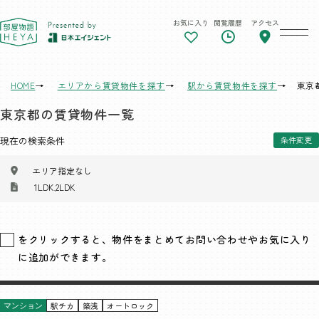
お気に入り
閲覧履歴
アクセス
東京 部屋物語
HOME
エリアから賃貸物件を探す
駅から賃貸物件を探す
東京
東京都の賃貸物件一覧
現在の検索条件
条件変更
エリア指定なし
1LDK,2LDK
をクリックすると、物件をまとめてお問い合わせやお気に入り
に追加ができます。
駅チカ
築浅
オートロック
マンション