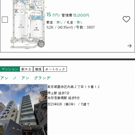
15
万円
/ 管理費
15,000円
敷金：
無し
/ 礼金：
無し
/ (40.95m²)
/号数：0807
1LDK
駅チカ
築浅
オートロック
マンション
アン ノ アン グランデ
東京都墨田区向島２丁目１９番１２
押上駅 徒歩7分
本所吾妻橋駅 徒歩9分
2023年8月（築3年） / 11建て