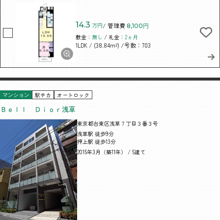
14.3
万円
/ 管理費
8,100円
敷金：
無し
/ 礼金：
2ヵ月
/ (38.84m²)
/号数：703
1LDK
駅チカ
オートロック
マンション
Ｂｅｌｌ Ｄｉｏｒ浅草
東京都台東区浅草７丁目３番３号
浅草駅 徒歩9分
押上駅 徒歩13分
2015年3月（築11年） / 5建て