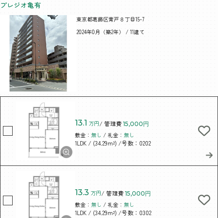
プレジオ亀有
東京都葛飾区青戸８丁目15-7
2024年0月（築2年） / 11建て
13.1
万円
/ 管理費
15,000円
敷金：
無し
/ 礼金：
無し
/ (34.29m²)
/号数：0202
1LDK
13.3
万円
/ 管理費
15,000円
敷金：
無し
/ 礼金：
無し
/ (34.29m²)
/号数：0302
1LDK