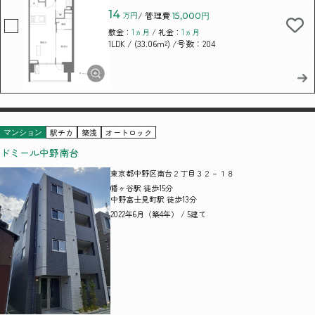
14
万円
/ 管理費
15,000円
敷金：
1ヵ月
/ 礼金：
1ヵ月
/ (33.06m²)
/号数：204
1LDK
駅チカ
築浅
オートロック
マンション
ドミール中野南台
東京都中野区南台２丁目３２－１８
幡ヶ谷駅 徒歩15分
中野富士見町駅 徒歩13分
2022年6月（築4年） / 5建て