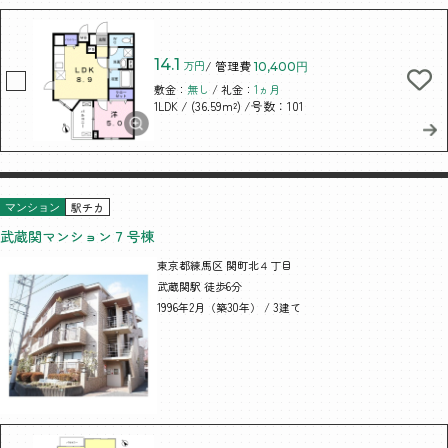
14.1
万円
/ 管理費
10,400円
敷金：
無し
/ 礼金：
1ヵ月
/ (36.59m²)
/号数：101
1LDK
駅チカ
マンション
武蔵関マンション７号棟
東京都練馬区 関町北４丁目
武蔵関駅 徒歩6分
1996年2月（築30年） / 3建て