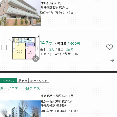
中野駅 徒歩13分
新井薬師前駅 徒歩6分
2021年1月（築5年） / 3建て
14.7
万円
/ 管理費
4,600円
敷金：
無し
/ 礼金：
2ヵ月
/ (38.4m²)
/号数：302
1LDK
駅チカ
オートロック
マンション
ガーデニエール砧ウエスト
東京都世田谷区 砧２丁目
祖師ヶ谷大蔵駅 徒歩9分
千歳船橋駅 徒歩12分
2013年2月（築13年） / 10建て