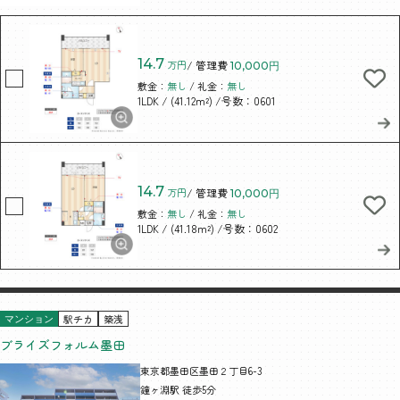
14.7
万円
/ 管理費
10,000円
敷金：
無し
/ 礼金：
無し
/ (41.12m²)
/号数：0601
1LDK
14.7
万円
/ 管理費
10,000円
敷金：
無し
/ 礼金：
無し
/ (41.18m²)
/号数：0602
1LDK
駅チカ
築浅
マンション
ブライズフォルム墨田
東京都墨田区墨田２丁目6-3
鐘ヶ淵駅 徒歩5分