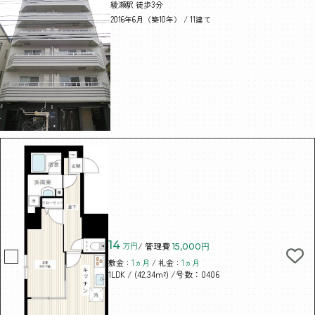
綾瀬駅 徒歩3分
2016年6月（築10年） / 11建て
14
万円
/ 管理費
15,000円
敷金：
1ヵ月
/ 礼金：
1ヵ月
/ (42.34m²)
/号数：0406
1LDK