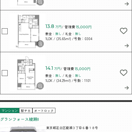
13.8
万円
/ 管理費
15,000円
敷金：
無し
/ 礼金：
無し
/ (35.65m²)
/号数：0304
1LDK
14.1
万円
/ 管理費
15,000円
敷金：
無し
/ 礼金：
無し
/ (34.29m²)
/号数：1101
1LDK
駅チカ
オートロック
マンション
グランフォース綾瀬II
東京都足立区綾瀬３丁目６番１８号