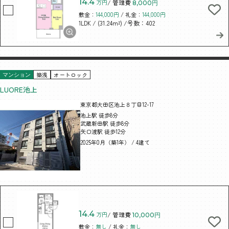
14.4
万円
/ 管理費
8,000円
敷金：
144,000円
/ 礼金：
144,000円
/ (31.24m²)
/号数：402
1LDK
築浅
オートロック
マンション
LUORE池上
東京都大田区池上８丁目12-17
池上駅 徒歩8分
武蔵新田駅 徒歩8分
矢口渡駅 徒歩12分
2025年0月（築1年） / 4建て
14.4
万円
/ 管理費
10,000円
敷金：
無し
/ 礼金：
無し