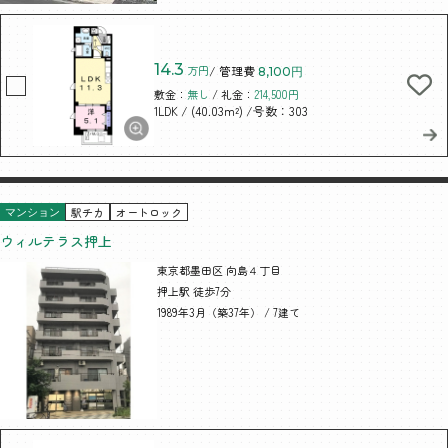
14.3
万円
/ 管理費
8,100円
敷金：
無し
/ 礼金：
214,500円
/ (40.03m²)
/号数：303
1LDK
駅チカ
オートロック
マンション
ウィルテラス押上
東京都墨田区 向島４丁目
押上駅 徒歩7分
1989年3月（築37年） / 7建て