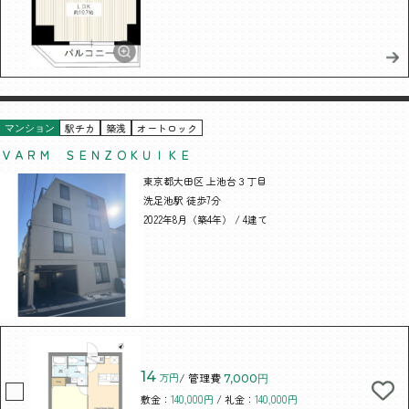
駅チカ
築浅
オートロック
マンション
ＶＡＲＭ ＳＥＮＺＯＫＵＩＫＥ
東京都大田区 上池台３丁目
洗足池駅 徒歩7分
2022年8月（築4年） / 4建て
14
万円
/ 管理費
7,000円
敷金：
140,000円
/ 礼金：
140,000円