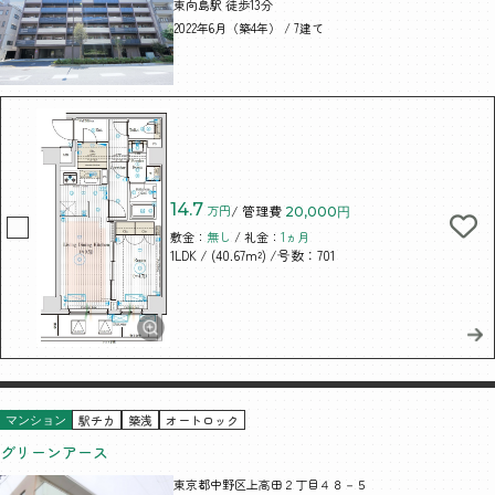
東向島駅 徒歩13分
2022年6月（築4年） / 7建て
14.7
万円
/ 管理費
20,000円
敷金：
無し
/ 礼金：
1ヵ月
/ (40.67m²)
/号数：701
1LDK
駅チカ
築浅
オートロック
マンション
グリーンアース
東京都中野区上高田２丁目４８－５