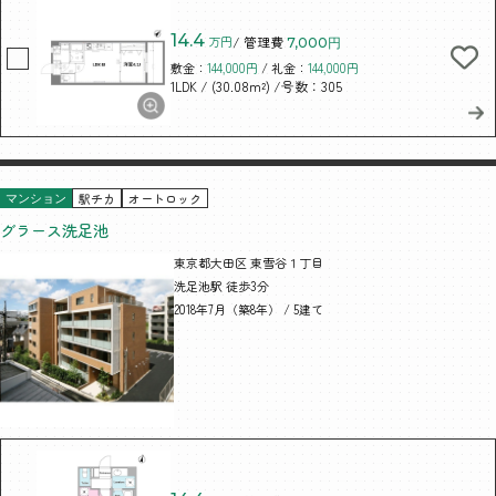
14.4
万円
/ 管理費
7,000円
敷金：
144,000円
/ 礼金：
144,000円
/ (30.08m²)
/号数：305
1LDK
駅チカ
オートロック
マンション
グラース洗足池
東京都大田区 東雪谷１丁目
洗足池駅 徒歩3分
2018年7月（築8年） / 5建て