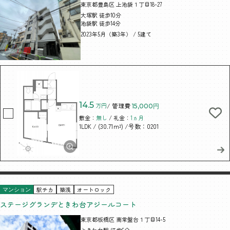
東京都豊島区 上池袋１丁目18-27
大塚駅 徒歩10分
池袋駅 徒歩14分
2023年5月（築3年） / 5建て
14.5
万円
/ 管理費
15,000円
敷金：
無し
/ 礼金：
1ヵ月
/ (30.71m²)
/号数：0201
1LDK
駅チカ
築浅
オートロック
マンション
ステージグランデときわ台アジールコート
東京都板橋区 南常盤台１丁目14-5
ときわ台駅 徒歩6分