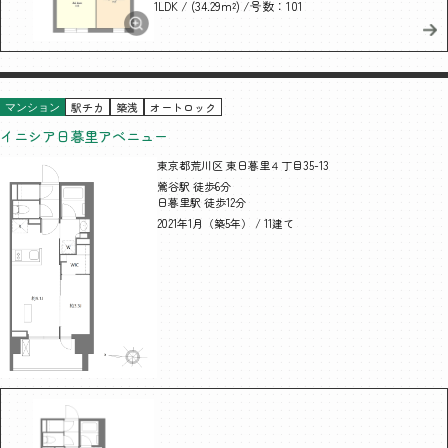
/ (34.29m²)
/号数：101
1LDK
駅チカ
築浅
オートロック
マンション
イニシア日暮里アベニュー
東京都荒川区 東日暮里４丁目35-13
鶯谷駅 徒歩6分
日暮里駅 徒歩12分
2021年1月（築5年） / 11建て