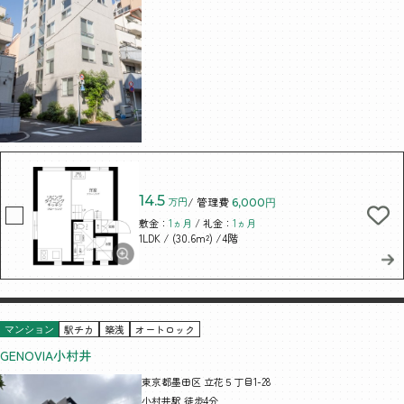
14.5
万円
/ 管理費
6,000円
敷金：
1ヵ月
/ 礼金：
1ヵ月
/ (30.6m²)
/4階
1LDK
駅チカ
築浅
オートロック
マンション
GENOVIA小村井
東京都墨田区 立花５丁目1-28
小村井駅 徒歩4分