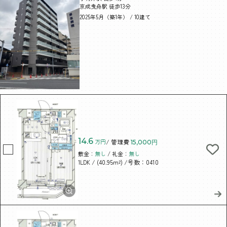
京成曳舟駅 徒歩13分
2025年5月（築1年） / 10建て
14.6
万円
/ 管理費
15,000円
敷金：
無し
/ 礼金：
無し
/ (40.95m²)
/号数：0410
1LDK