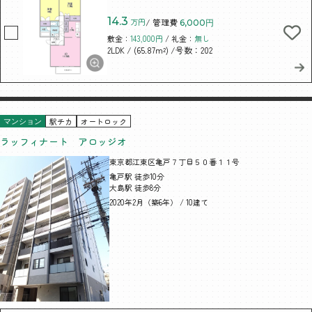
14.3
万円
/ 管理費
6,000円
敷金：
143,000円
/ 礼金：
無し
/ (65.87m²)
/号数：202
2LDK
駅チカ
オートロック
マンション
ラッフィナート アロッジオ
東京都江東区亀戸７丁目５０番１１号
亀戸駅 徒歩10分
大島駅 徒歩8分
2020年2月（築6年） / 10建て