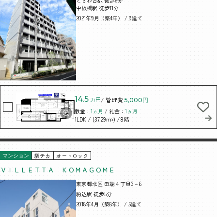
中板橋駅 徒歩11分
2021年9月（築4年） / 9建て
14.5
万円
/ 管理費
5,000円
敷金：
1ヵ月
/ 礼金：
1ヵ月
/ (37.29m²)
/8階
1LDK
駅チカ
オートロック
マンション
ＶＩＬＬＥＴＴＡ ＫＯＭＡＧＯＭＥ
東京都北区 田端４丁目3－6
駒込駅 徒歩5分
2018年4月（築8年） / 5建て