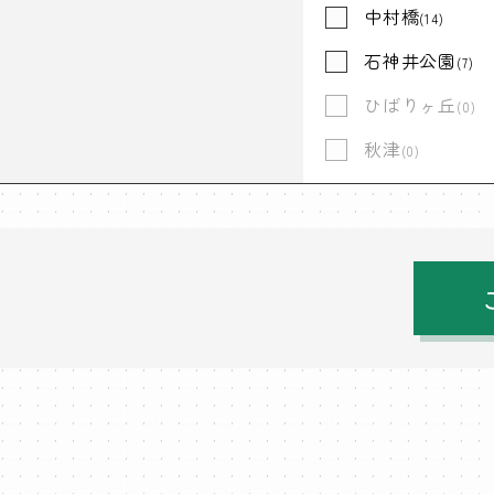
中村橋
(14)
石神井公園
(7)
ひばりヶ丘
(0)
秋津
(0)