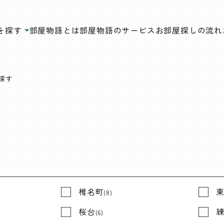
を探す
部屋物語とは
部屋物語のサービス
お部屋探しの流れ
探す
椎名町
(8)
桜台
(6)