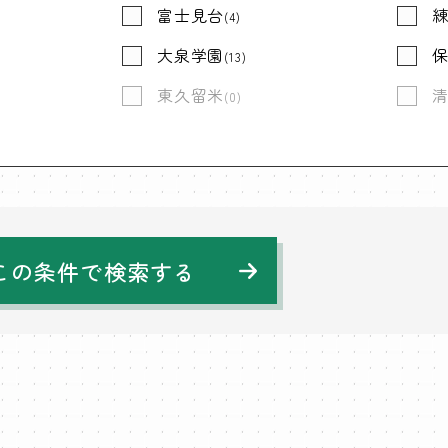
富士見台
(4)
大泉学園
(13)
東久留米
(0)
この条件で検索する