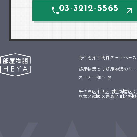
03-3212-5565
物件を探す
物件データベー
部屋物語とは
部屋物語のサ
オーナー様へ
千代田区
中央区
港区
新宿区
杉並区
練馬区
豊島区
北区
板