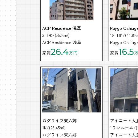
ACP Residence 浅草
Ruygo Oshiag
3LDK/(55.8m²)
1SLDK/(41.88
ACP Residence 浅草
Ruygo Oshiag
26.4
16.5
家賃
万円
家賃
ログライフ東六郷
アイコート大
1K/(23.45m²)
1ワンルーム/(1
ログライフ東六郷
アイコート大