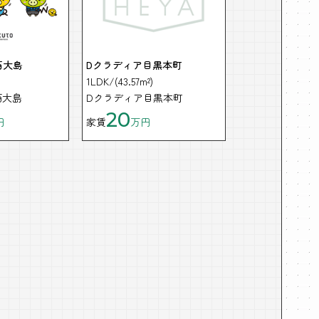
E西大島
Dクラディア目黒本町
1LDK/(43.57m²)
E西大島
Dクラディア目黒本町
20
円
家賃
万円