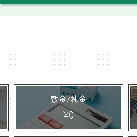
敷金/礼金
¥0