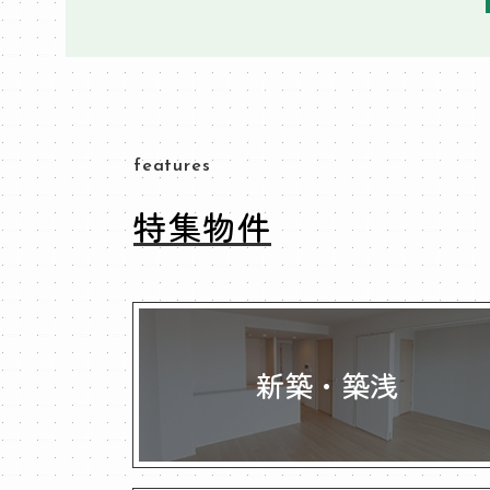
features
特集物件
新築・築浅