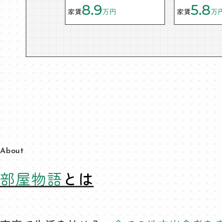
8.9
5.8
家賃
万円
家賃
万
About
部屋物語
とは