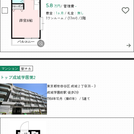
5.8
万円
/ 管理費
-
敷金：
1ヵ月
/ 礼金：
無し
/ (17m²)
/3階
1ワンルーム
駅チカ
マンション
トップ成城学園第2
東京都世田谷区 成城２丁目38－3
成城学園前駅 徒歩2分
1984年10月（築41年） / 5建て