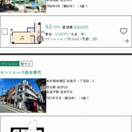
1966年4月（築60年） / 4建て
5.2
万円
/ 管理費
3,000円
敷金：
52,000円
/ 礼金：
無し
/ (19.1m²)
/号数：201
1ワンルーム
駅チカ
マンション
セントヒルズ西台第弐
東京都板橋区 高島平１丁目68－4
西台駅 徒歩5分
高島平駅 徒歩10分
1987年10月（築38年） / 4建て