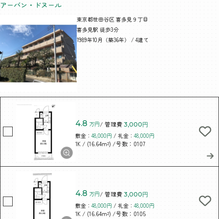
アーバン・ドヌール
東京都世田谷区 喜多見９丁目
喜多見駅 徒歩3分
1989年10月（築36年） / 4建て
4.8
万円
/ 管理費
3,000円
敷金：
48,000円
/ 礼金：
48,000円
/ (16.64m²)
/号数：0107
1K
4.8
万円
/ 管理費
3,000円
敷金：
48,000円
/ 礼金：
48,000円
/ (16.64m²)
/号数：0105
1K