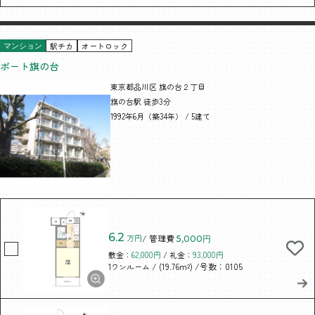
駅チカ
オートロック
マンション
ポート旗の台
東京都品川区 旗の台２丁目
旗の台駅 徒歩3分
1992年6月（築34年） / 5建て
6.2
万円
/ 管理費
5,000円
敷金：
62,000円
/ 礼金：
93,000円
/ (19.76m²)
/号数：0105
1ワンルーム