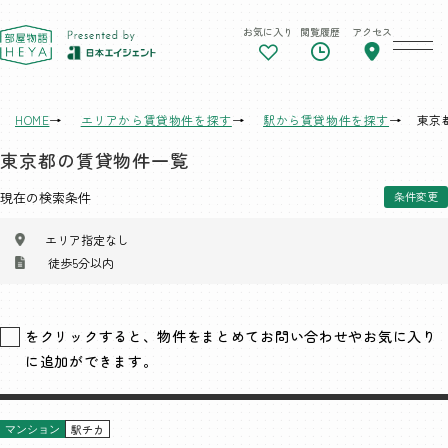
お気に入り
閲覧履歴
アクセス
東京 部屋物語
HOME
エリアから賃貸物件を探す
駅から賃貸物件を探す
東京
東京都の賃貸物件一覧
現在の検索条件
条件変更
エリア指定なし
徒歩5分以内
をクリックすると、物件をまとめてお問い合わせやお気に入り
に追加ができます。
駅チカ
マンション