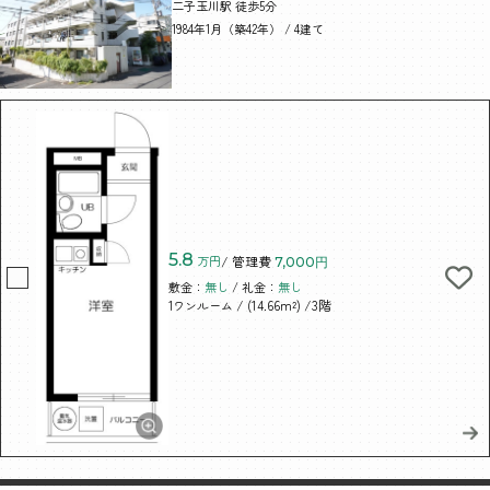
二子玉川駅 徒歩5分
1984年1月（築42年） / 4建て
5.8
万円
/ 管理費
7,000円
敷金：
無し
/ 礼金：
無し
/ (14.66m²)
/3階
1ワンルーム