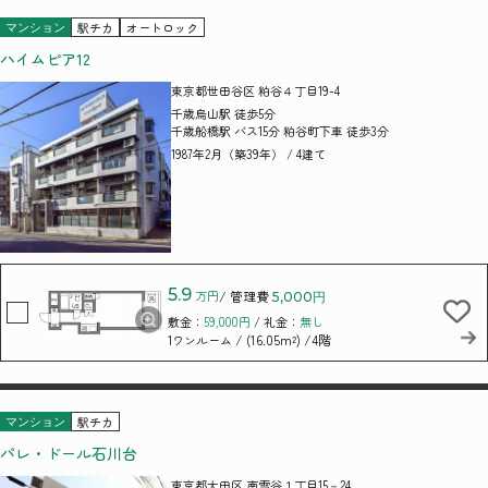
駅チカ
オートロック
マンション
ハイムピア12
東京都世田谷区 粕谷４丁目19-4
千歳烏山駅 徒歩5分
千歳船橋駅 バス15分 粕谷町下車 徒歩3分
1987年2月（築39年） / 4建て
5.9
万円
/ 管理費
5,000円
敷金：
59,000円
/ 礼金：
無し
/ (16.05m²)
/4階
1ワンルーム
駅チカ
マンション
パレ・ドール石川台
東京都大田区 南雪谷１丁目15－24