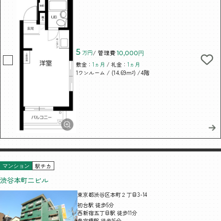
5
万円
/ 管理費
10,000円
敷金：
1ヵ月
/ 礼金：
1ヵ月
/ (14.69m²)
/4階
1ワンルーム
駅チカ
マンション
渋谷本町二ビル
東京都渋谷区本町２丁目3-14
初台駅 徒歩5分
西新宿五丁目駅 徒歩11分
参宮橋駅 徒歩16分