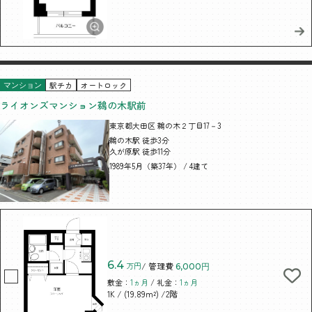
駅チカ
オートロック
マンション
ライオンズマンション鵜の木駅前
東京都大田区 鵜の木２丁目17－3
鵜の木駅 徒歩3分
久が原駅 徒歩11分
1989年5月（築37年） / 4建て
6.4
万円
/ 管理費
6,000円
敷金：
1ヵ月
/ 礼金：
1ヵ月
/ (19.89m²)
/2階
1K