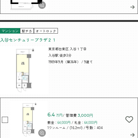
駅チカ
オートロック
マンション
入谷センチュリープラザ２１
東京都台東区 入谷１丁目
入谷駅 徒歩3分
1989年9月（築36年） / 9建て
6.4
万円
/ 管理費
3,000円
敷金：
64,000円
/ 礼金：
64,000円
/ (16.2m²)
/号数：404
1ワンルーム