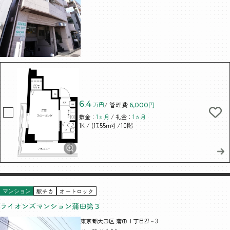
6.4
万円
/ 管理費
6,000円
敷金：
1ヵ月
/ 礼金：
1ヵ月
/ (17.55m²)
/10階
1K
駅チカ
オートロック
マンション
ライオンズマンション蒲田第３
東京都大田区 蒲田１丁目27－3