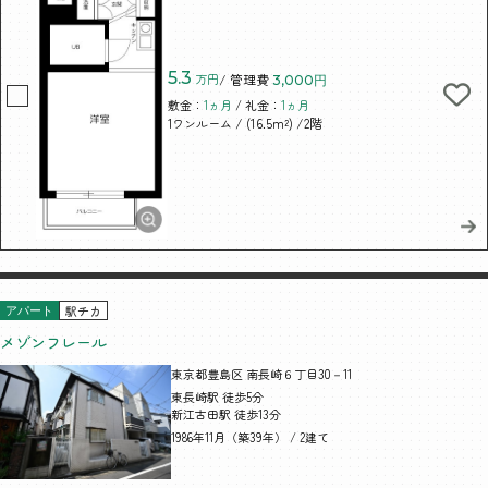
5.3
万円
/ 管理費
3,000円
敷金：
1ヵ月
/ 礼金：
1ヵ月
/ (16.5m²)
/2階
1ワンルーム
駅チカ
アパート
メゾンフレール
東京都豊島区 南長崎６丁目30－11
東長崎駅 徒歩5分
新江古田駅 徒歩13分
1986年11月（築39年） / 2建て