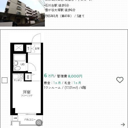
石川台駅 徒歩5分
雪が谷大塚駅 徒歩6分
1985年8月（築41年） / 5建て
6
万円
/ 管理費
8,000円
敷金：
1ヵ月
/ 礼金：
1ヵ月
/ (17.01m²)
/4階
1ワンルーム