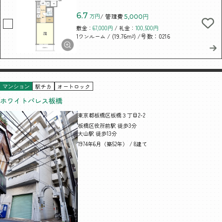
6.7
万円
/ 管理費
5,000円
敷金：
67,000円
/ 礼金：
100,500円
/ (19.76m²)
/号数：0216
1ワンルーム
駅チカ
オートロック
マンション
ホワイトパレス板橋
東京都板橋区板橋３丁目2-2
板橋区役所前駅 徒歩3分
大山駅 徒歩13分
1974年6月（築52年） / 8建て