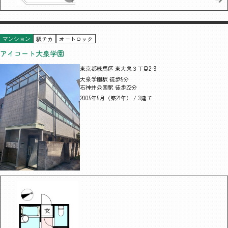
駅チカ
オートロック
マンション
アイコート大泉学園
東京都練馬区 東大泉３丁目2-9
大泉学園駅 徒歩5分
石神井公園駅 徒歩22分
2005年5月（築21年） / 3建て