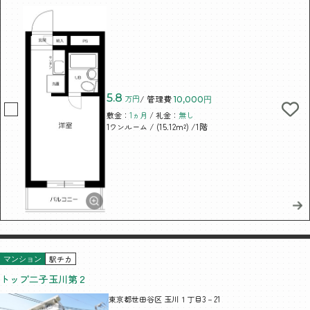
5.8
万円
/ 管理費
10,000円
敷金：
1ヵ月
/ 礼金：
無し
/ (15.12m²)
/1階
1ワンルーム
駅チカ
マンション
トップ二子玉川第２
東京都世田谷区 玉川１丁目3－21