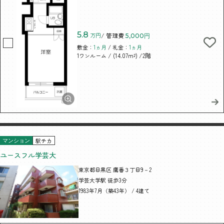
5.8
万円
/ 管理費
5,000円
敷金：
1ヵ月
/ 礼金：
1ヵ月
/ (14.07m²)
/2階
1ワンルーム
駅チカ
マンション
ユースフル学芸大
東京都目黒区 鷹番３丁目9－2
学芸大学駅 徒歩3分
1983年7月（築43年） / 4建て