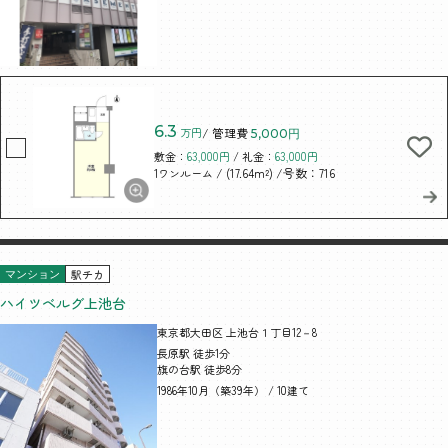
6.3
万円
/ 管理費
5,000円
敷金：
63,000円
/ 礼金：
63,000円
/ (17.64m²)
/号数：716
1ワンルーム
駅チカ
マンション
ハイツベルグ上池台
東京都大田区 上池台１丁目12－8
長原駅 徒歩1分
旗の台駅 徒歩8分
1986年10月（築39年） / 10建て