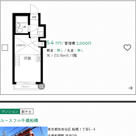
5.4
万円
/ 管理費
2,000円
敷金：
無し
/ 礼金：
無し
/ (13.16m²)
/1階
1K
駅チカ
マンション
ユースフル千歳船橋
東京都世田谷区 船橋１丁目5－4
千歳船橋駅 徒歩3分