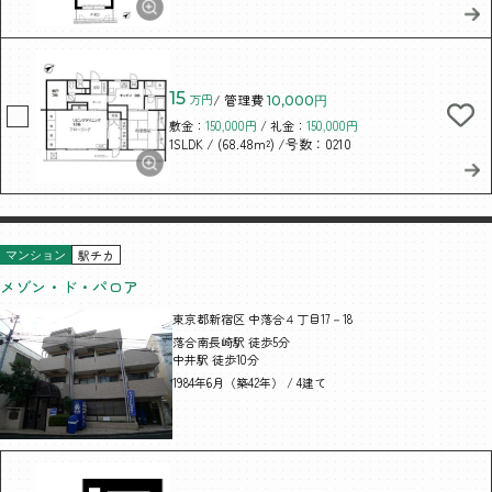
15
万円
/ 管理費
10,000円
敷金：
150,000円
/ 礼金：
150,000円
/ (68.48m²)
/号数：0210
1SLDK
駅チカ
マンション
メゾン・ド・パロア
東京都新宿区 中落合４丁目17－18
落合南長崎駅 徒歩5分
中井駅 徒歩10分
1984年6月（築42年） / 4建て