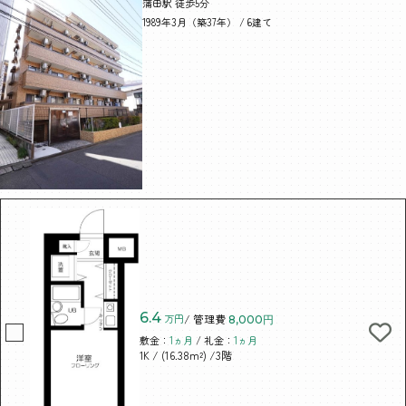
蒲田駅 徒歩5分
1989年3月（築37年） / 6建て
6.4
万円
/ 管理費
8,000円
敷金：
1ヵ月
/ 礼金：
1ヵ月
/ (16.38m²)
/3階
1K