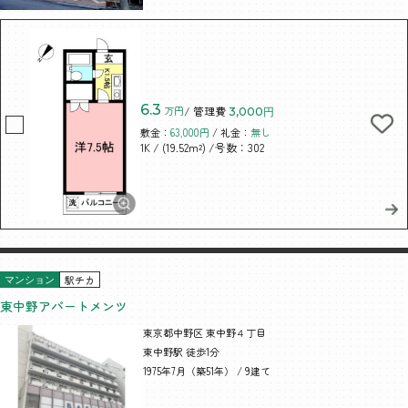
6.3
万円
/ 管理費
3,000円
敷金：
63,000円
/ 礼金：
無し
/ (19.52m²)
/号数：302
1K
駅チカ
マンション
東中野アパートメンツ
東京都中野区 東中野４丁目
東中野駅 徒歩1分
1975年7月（築51年） / 9建て