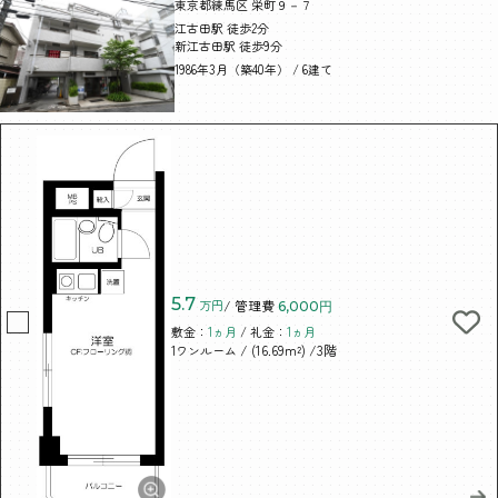
東京都練馬区 栄町９－７
江古田駅 徒歩2分
新江古田駅 徒歩9分
1986年3月（築40年） / 6建て
5.7
万円
/ 管理費
6,000円
敷金：
1ヵ月
/ 礼金：
1ヵ月
/ (16.69m²)
/3階
1ワンルーム