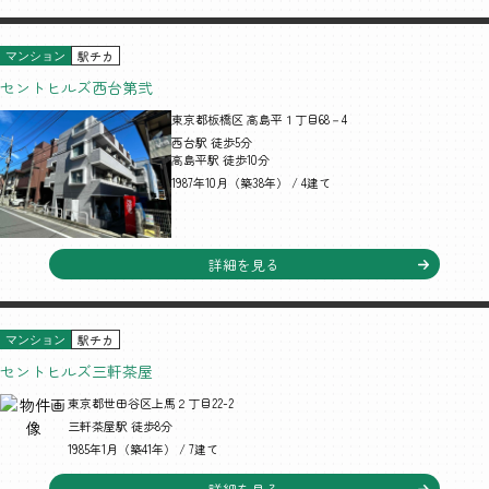
駅チカ
マンション
セントヒルズ西台第弐
東京都板橋区 高島平１丁目68－4
西台駅 徒歩5分
高島平駅 徒歩10分
1987年10月（築38年） / 4建て
詳細を見る
駅チカ
マンション
セントヒルズ三軒茶屋
東京都世田谷区上馬２丁目22-2
三軒茶屋駅 徒歩8分
1985年1月（築41年） / 7建て