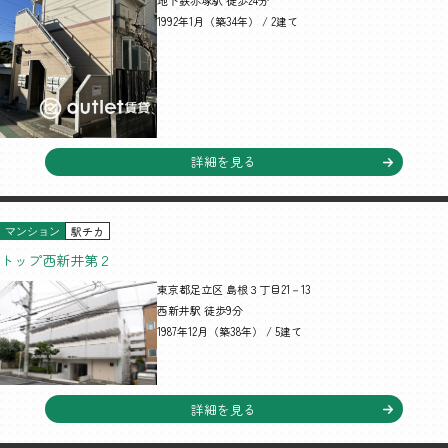
地下鉄赤塚駅 徒歩24分
1992年1月（築34年） / 2建て
詳細を見る
駅チカ
マンション
トップ西新井第２
東京都足立区 島根３丁目21－13
西新井駅 徒歩9分
1987年12月（築38年） / 5建て
詳細を見る