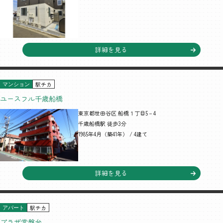
詳細を見る
駅チカ
マンション
ユースフル千歳船橋
東京都世田谷区 船橋１丁目5－4
千歳船橋駅 徒歩3分
1985年4月（築41年） / 4建て
詳細を見る
駅チカ
アパート
プラザ常盤台