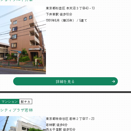
東京都杉並区 本天沼３丁目43－13
下井草駅 徒歩10分
1991年8月（築35年） / 5建て
詳細を見る
駅チカ
マンション
シティプラザ若林
東京都世田谷区 若林２丁目17－23
若林駅 徒歩4分
西太子堂駅 徒歩10分