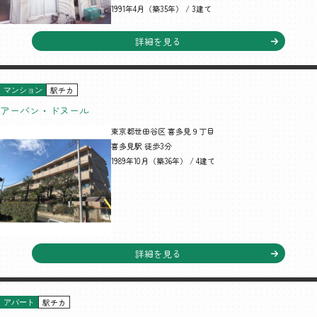
1991年4月（築35年） / 3建て
詳細を見る
駅チカ
マンション
アーバン・ドヌール
東京都世田谷区 喜多見９丁目
喜多見駅 徒歩3分
1989年10月（築36年） / 4建て
詳細を見る
駅チカ
アパート