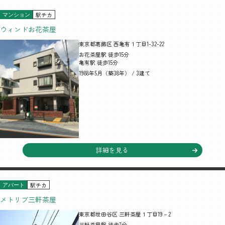
駅チカ
マンション
ウィンドお花茶屋
東京都葛飾区 西亀有１丁目1-32-22
お花茶屋駅 徒歩15分
亀有駅 徒歩15分
1988年5月（築38年） / 3建て
詳細を見る
駅チカ
アパート
メトリブ三軒茶屋
東京都世田谷区 三軒茶屋１丁目19－2
三軒茶屋駅 徒歩7分