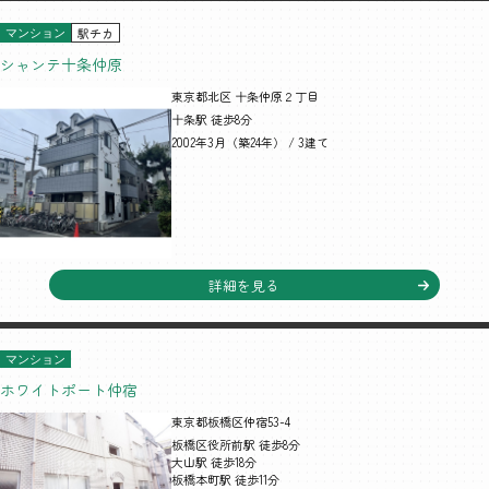
駅チカ
マンション
シャンテ十条仲原
東京都北区 十条仲原２丁目
十条駅 徒歩8分
2002年3月（築24年） / 3建て
詳細を見る
マンション
ホワイトポート仲宿
東京都板橋区仲宿53-4
板橋区役所前駅 徒歩8分
大山駅 徒歩18分
板橋本町駅 徒歩11分