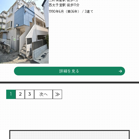
西太子堂駅 徒歩11分
1990年6月（築36年） / 3建て
詳細を見る
次へ
1
2
3