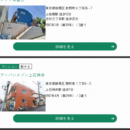
東京都板橋区 前野町６丁目26－7
上板橋駅 徒歩12分
志村三丁目駅 徒歩20分
1987年1月（築39年） / 2建て
詳細を見る
駅チカ
マンション
アーバンメゾン上石神井
東京都練馬区 関町東１丁目4－5
上石神井駅 徒歩7分
1987年4月（築39年） / 3建て
詳細を見る