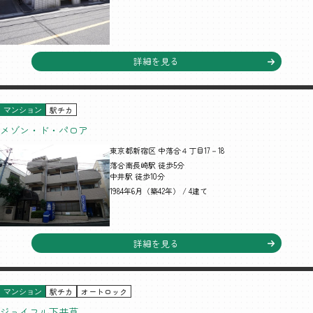
詳細を見る
駅チカ
マンション
メゾン・ド・パロア
東京都新宿区 中落合４丁目17－18
落合南長崎駅 徒歩5分
中井駅 徒歩10分
1984年6月（築42年） / 4建て
詳細を見る
駅チカ
オートロック
マンション
ジョイフル下井草