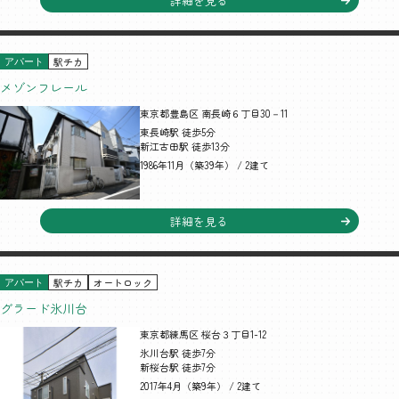
詳細を見る
駅チカ
アパート
メゾンフレール
東京都豊島区 南長崎６丁目30－11
東長崎駅 徒歩5分
新江古田駅 徒歩13分
1986年11月（築39年） / 2建て
詳細を見る
駅チカ
オートロック
アパート
グラード氷川台
東京都練馬区 桜台３丁目1-12
氷川台駅 徒歩7分
新桜台駅 徒歩7分
2017年4月（築9年） / 2建て