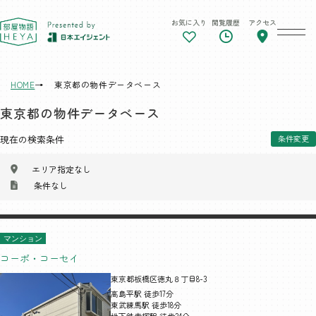
お気に入り
閲覧履歴
アクセス
東京 部屋物語
HOME
東京都の物件データベース
東京都の物件データベース
現在の検索条件
条件変更
エリア指定なし
条件なし
マンション
コーポ・コーセイ
東京都板橋区徳丸８丁目8-3
高島平駅 徒歩17分
東武練馬駅 徒歩18分