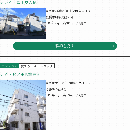
ソレイユ富士見Ａ棟
東京都板橋区 富士見町４－１４
板橋本町駅 徒歩6分
1986年3月（築40年） / 2建て
詳細を見る
駅チカ
オートロック
マンション
アクトピア田園調布南
東京都大田区 田園調布南１９－３
沼部駅 徒歩6分
1989年5月（築37年） / 4建て