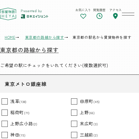
お気に入り
閲覧履歴
アクセス
東京 部屋物語
HOME
東京都の路線から探す
東京都の駅名から賃貸物件を探す
東京都の路線から探す
ご希望の駅にチェックをいれてください(複数選択可)
東京メトロ銀座線
浅草
田原町
(138)
(45)
稲荷町
上野
(71)
(66)
上野広小路
末広町
(2)
(3)
神田
三越前
(15)
(2)