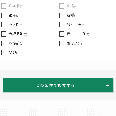
日本橋
京橋
(0)
(0)
銀座
新橋
(2)
(7)
虎ノ門
溜池山王
(1)
(10)
赤坂見附
青山一丁目
(6)
(2)
外苑前
表参道
(3)
(12)
渋谷
(45)
この条件で検索する