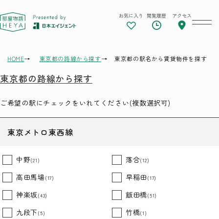
お気に入り
閲覧履歴
アクセス
東京 部屋物語
HOME
東京都の路線から探す
東京都の駅名から賃貸物件を探す
東京都の路線から探す
ご希望の駅にチェックをいれてください(複数選択可)
東京メトロ東西線
中野
落合
(21)
(12)
高田馬場
早稲田
(17)
(17)
神楽坂
飯田橋
(43)
(51)
九段下
竹橋
(5)
(1)