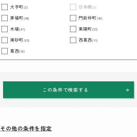
大手町
日本橋
(2)
(0)
茅場町
門前仲町
(38)
(40)
木場
東陽町
(47)
(37)
南砂町
西葛西
(65)
(11)
葛西
(18)
この条件で検索する
その他の条件を指定