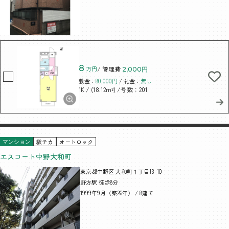
8
万円
/ 管理費
2,000円
敷金：
80,000円
/ 礼金：
無し
/ (18.12m²)
/号数：201
1K
駅チカ
オートロック
マンション
エスコート中野大和町
東京都中野区 大和町１丁目13-10
野方駅 徒歩8分
1999年9月（築26年） / 8建て