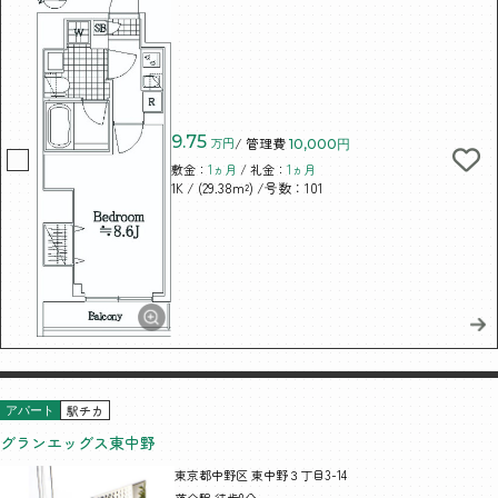
9.75
万円
/ 管理費
10,000円
敷金：
1ヵ月
/ 礼金：
1ヵ月
/ (29.38m²)
/号数：101
1K
駅チカ
アパート
グランエッグス東中野
東京都中野区 東中野３丁目3-14