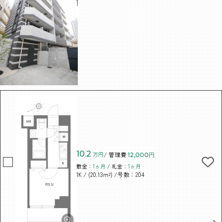
10.2
万円
/ 管理費
12,000円
敷金：
1ヵ月
/ 礼金：
1ヵ月
/ (20.13m²)
/号数：204
1K