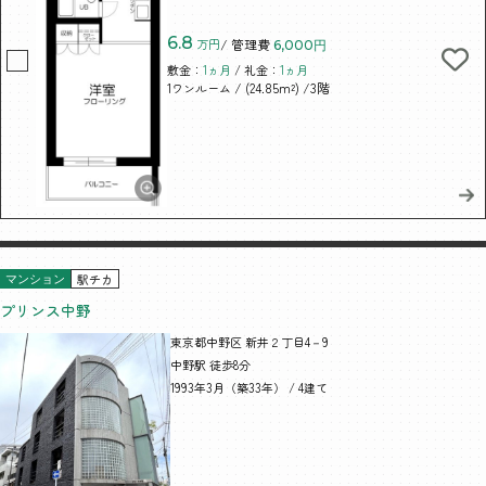
6.8
万円
/ 管理費
6,000円
敷金：
1ヵ月
/ 礼金：
1ヵ月
/ (24.85m²)
/3階
1ワンルーム
駅チカ
マンション
プリンス中野
東京都中野区 新井２丁目4－9
中野駅 徒歩8分
1993年3月（築33年） / 4建て