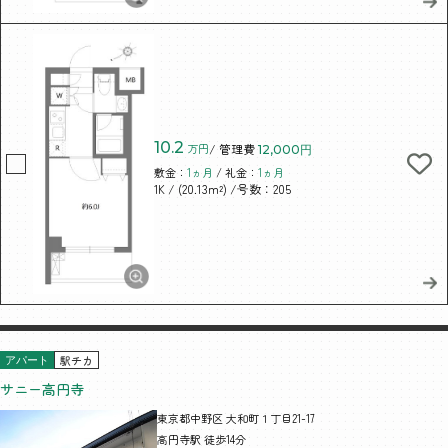
10.2
万円
/ 管理費
12,000円
敷金：
1ヵ月
/ 礼金：
1ヵ月
/ (20.13m²)
/号数：205
1K
駅チカ
アパート
サニー高円寺
東京都中野区 大和町１丁目21-17
高円寺駅 徒歩14分