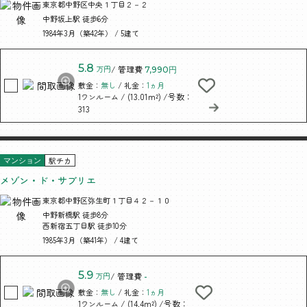
東京都中野区中央１丁目２－２
中野坂上駅 徒歩6分
1984年3月（築42年） / 5建て
5.8
万円
/ 管理費
7,990円
敷金：
無し
/ 礼金：
1ヵ月
/ (13.01m²)
/号数：
1ワンルーム
313
駅チカ
マンション
メゾン・ド・サブリエ
東京都中野区弥生町１丁目４２－１０
中野新橋駅 徒歩8分
西新宿五丁目駅 徒歩10分
1985年3月（築41年） / 4建て
5.9
万円
/ 管理費
-
敷金：
無し
/ 礼金：
1ヵ月
/ (14.4m²)
/号数：
1ワンルーム