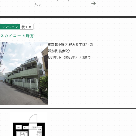
405
駅チカ
マンション
スカイコート野方
東京都中野区 野方５丁目7－22
野方駅 徒歩5分
1991年7月（築35年） / 3建て