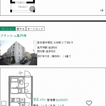
駅チカ
オートロック
マンション
ブランシェ高円寺
東京都中野区 大和町３丁目6-9
高円寺駅 徒歩8分
野方駅 徒歩18分
2007年11月（築18年） / 4建て
9.5
万円
/ 管理費
6,000円
敷金：
1ヵ月
/ 礼金：
1ヵ月