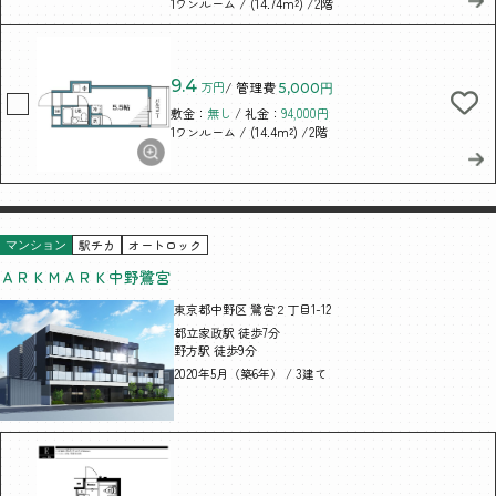
/ (14.74m²)
/2階
1ワンルーム
9.4
万円
/ 管理費
5,000円
敷金：
無し
/ 礼金：
94,000円
/ (14.4m²)
/2階
1ワンルーム
駅チカ
オートロック
マンション
ＡＲＫＭＡＲＫ中野鷺宮
東京都中野区 鷺宮２丁目1-12
都立家政駅 徒歩7分
野方駅 徒歩9分
2020年5月（築6年） / 3建て