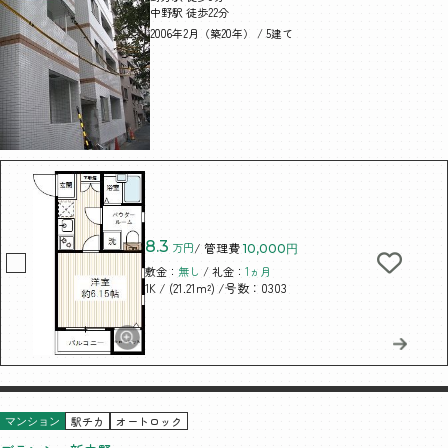
中野駅 徒歩22分
2006年2月（築20年） / 5建て
8.3
万円
/ 管理費
10,000円
敷金：
無し
/ 礼金：
1ヵ月
/ (21.21m²)
/号数：0303
1K
駅チカ
オートロック
マンション