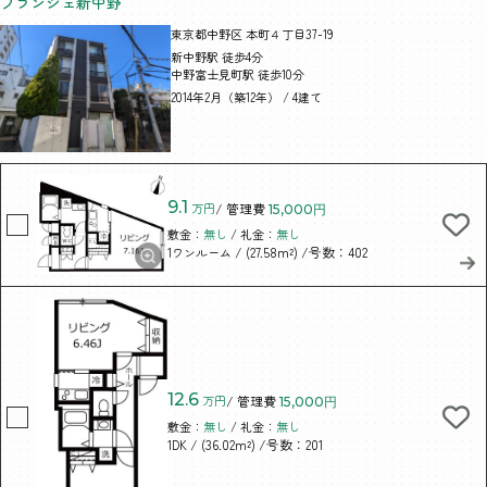
ブランシェ新中野
東京都中野区 本町４丁目37-19
新中野駅 徒歩4分
中野富士見町駅 徒歩10分
2014年2月（築12年） / 4建て
9.1
万円
/ 管理費
15,000円
敷金：
無し
/ 礼金：
無し
/ (27.58m²)
/号数：402
1ワンルーム
12.6
万円
/ 管理費
15,000円
敷金：
無し
/ 礼金：
無し
/ (36.02m²)
/号数：201
1DK