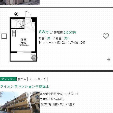
6.8
万円
/ 管理費
3,000円
敷金：
無し
/ 礼金：
無し
/ (13.02m²)
/号数：207
1ワンルーム
駅チカ
オートロック
マンション
ライオンズマンション中野坂上
東京都中野区 中央１丁目23－4
中野坂上駅 徒歩7分
1982年7月（築44年） / 4建て