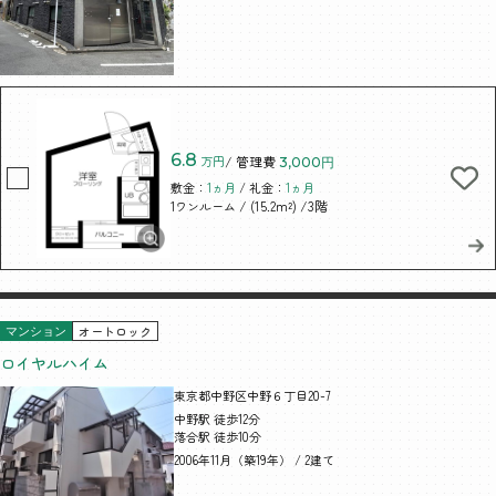
6.8
万円
/ 管理費
3,000円
敷金：
1ヵ月
/ 礼金：
1ヵ月
/ (15.2m²)
/3階
1ワンルーム
オートロック
マンション
ロイヤルハイム
東京都中野区中野６丁目20-7
中野駅 徒歩12分
落合駅 徒歩10分
2006年11月（築19年） / 2建て