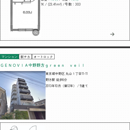
/ (23.41m²)
/号数：303
1K
駅チカ
オートロック
マンション
ＧＥＮＯＶＩＡ中野野方ｇｒｅｅｎ ｖｅｉｌ
東京都中野区 丸山１丁目11-11
野方駅 徒歩8分
2013年10月（築12年） / 9建て