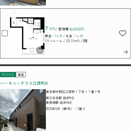
7
万円
/ 管理費
6,000円
敷金：
1ヵ月
/ 礼金：
1ヵ月
/ (21.11m²)
/2階
1ワンルーム
築浅
アパート
ハーモニーテラス江原町III
東京都中野区江原町１丁目１７番７号
新江古田駅 徒歩9分
東長崎駅 徒歩14分
2025年5月（築1年） / 2建て