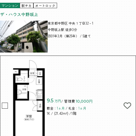
駅チカ
オートロック
マンション
ザ・ハウス中野坂上
東京都中野区 中央１丁目32－1
中野坂上駅 徒歩3分
2001年3月（築25年） / 5建て
9.5
万円
/ 管理費
10,000円
敷金：
1ヵ月
/ 礼金：
1ヵ月
/ (21.42m²)
/1階
1K