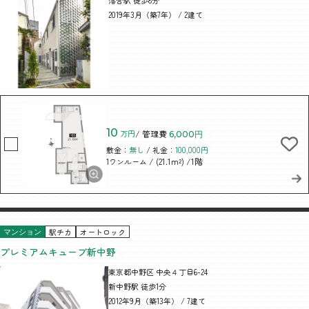
落合駅 徒歩8分
2019年3月（築7年） / 2建て
10
万円
/ 管理費
6,000円
敷金：
無し
/ 礼金：
100,000円
/ (21.1m²)
/1階
1ワンルーム
駅チカ
オートロック
マンション
プレミアムキューブ新中野
東京都中野区 中央４丁目6-24
新中野駅 徒歩1分
2012年9月（築13年） / 7建て