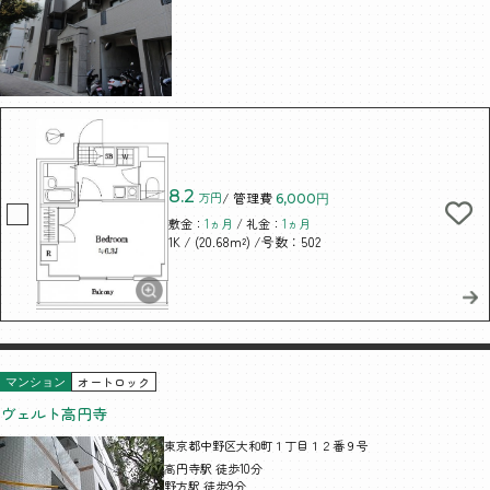
8.2
万円
/ 管理費
6,000円
敷金：
1ヵ月
/ 礼金：
1ヵ月
/ (20.68m²)
/号数：502
1K
オートロック
マンション
ヴェルト高円寺
東京都中野区大和町１丁目１２番９号
高円寺駅 徒歩10分
野方駅 徒歩9分