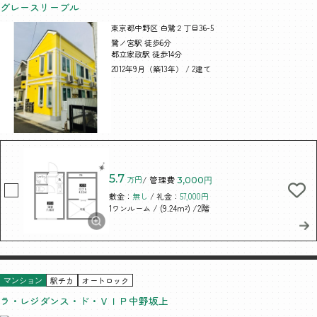
グレースリーブル
東京都中野区 白鷺２丁目36-5
鷺ノ宮駅 徒歩6分
都立家政駅 徒歩14分
2012年9月（築13年） / 2建て
5.7
万円
/ 管理費
3,000円
敷金：
無し
/ 礼金：
57,000円
/ (9.24m²)
/2階
1ワンルーム
駅チカ
オートロック
マンション
ラ・レジダンス・ド・ＶＩＰ中野坂上