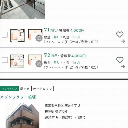
7.1
万円
/ 管理費
4,000円
敷金：
無し
/ 礼金：
1ヵ月
/ (11.52m²)
/号数：0103
1ワンルーム
7.2
万円
/ 管理費
4,000円
敷金：
無し
/ 礼金：
1ヵ月
/ (11.52m²)
/号数：0207
1ワンルーム
駅チカ
オートロック
マンション
メゾンフラワー笹塚
東京都中野区 南台４丁目
笹塚駅 徒歩10分
2004年1月（築22年） / 3建て