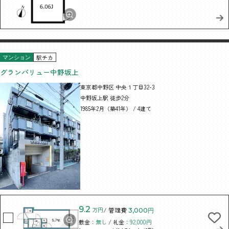
駅チカ
マンション
グランバリュー中野坂上
東京都中野区 中央１丁目32-3
中野坂上駅 徒歩2分
1985年2月（築41年） / 4建て
9.2
万円
/ 管理費
3,000円
敷金：
無し
/ 礼金：
92,000円