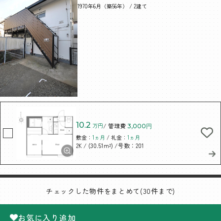
1970年6月（築56年） / 2建て
10.2
万円
/ 管理費
3,000円
敷金：
1ヵ月
/ 礼金：
1ヵ月
/ (30.51m²)
/号数：201
2K
チェックした物件をまとめて(30件まで)
お気に入り追加