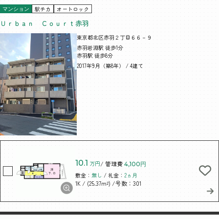
駅チカ
オートロック
マンション
Ｕｒｂａｎ Ｃｏｕｒｔ赤羽
東京都北区赤羽２丁目６６－９
赤羽岩淵駅 徒歩1分
赤羽駅 徒歩8分
2017年9月（築8年） / 4建て
10.1
万円
/ 管理費
4,100円
敷金：
無し
/ 礼金：
2ヵ月
/ (25.37m²)
/号数：301
1K