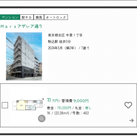
駅チカ
築浅
オートロック
マンション
Ｍａｒｓアザレア通り
東京都北区 中里１丁目
駒込駅 徒歩3分
2024年5月（築2年） / 7建て
11
万円
/ 管理費
9,000円
敷金：
110,000円
/ 礼金：
無し
/ (22.28m²)
/号数：402
1K