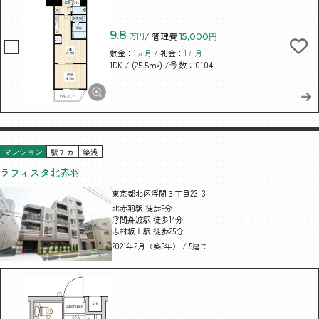
9.8
万円
/ 管理費
15,000円
敷金：
1ヵ月
/ 礼金：
1ヵ月
/ (25.5m²)
/号数：0104
1DK
駅チカ
築浅
マンション
ラフィスタ北赤羽
東京都北区浮間３丁目23-3
北赤羽駅 徒歩5分
浮間舟渡駅 徒歩14分
志村坂上駅 徒歩25分
2021年2月（築5年） / 5建て