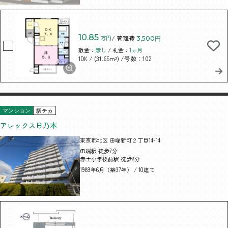
10.85
万円
/ 管理費
3,500円
敷金：
無し
/ 礼金：
1ヵ月
/ (31.65m²)
/号数：102
1DK
駅チカ
マンション
アレックス日乃本
東京都北区 田端新町２丁目14-14
田端駅 徒歩7分
赤土小学校前駅 徒歩8分
1989年6月（築37年） / 10建て