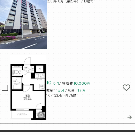
2005年10月（築20年） / 10建て
10
万円
/ 管理費
10,000円
敷金：
1ヵ月
/ 礼金：
1ヵ月
/ (23.47m²)
/5階
1K