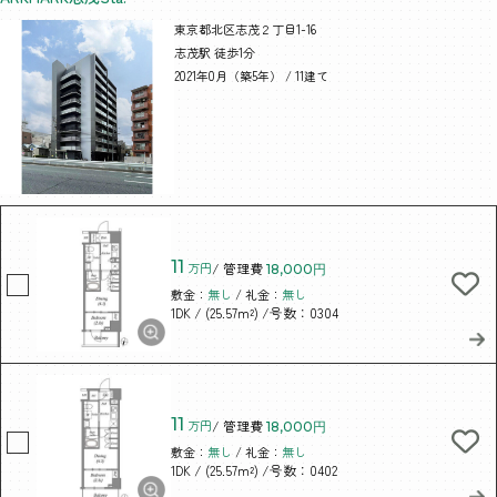
東京都北区志茂２丁目1-16
志茂駅 徒歩1分
2021年0月（築5年） / 11建て
11
万円
/ 管理費
18,000円
敷金：
無し
/ 礼金：
無し
/ (25.57m²)
/号数：0304
1DK
11
万円
/ 管理費
18,000円
敷金：
無し
/ 礼金：
無し
/ (25.57m²)
/号数：0402
1DK