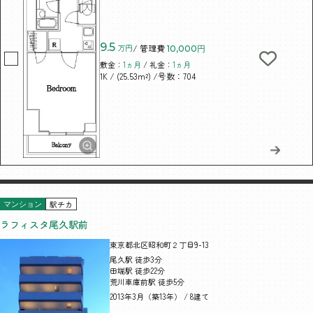
9.5
万円
/ 管理費
10,000円
敷金：
1ヵ月
/ 礼金：
1ヵ月
/ (25.53m²)
/号数：704
1K
駅チカ
マンション
ラフィスタ尾久駅前
東京都北区昭和町２丁目9-13
尾久駅 徒歩3分
田端駅 徒歩22分
荒川車庫前駅 徒歩5分
2013年3月（築13年） / 8建て