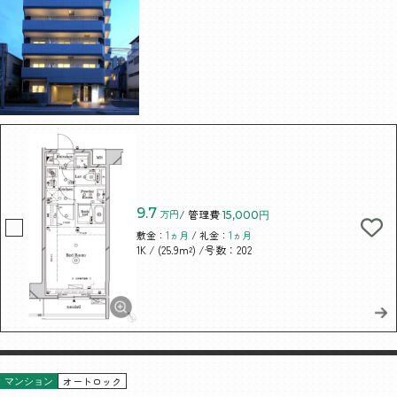
9.7
万円
/ 管理費
15,000円
敷金：
1ヵ月
/ 礼金：
1ヵ月
/ (25.9m²)
/号数：202
1K
オートロック
マンション