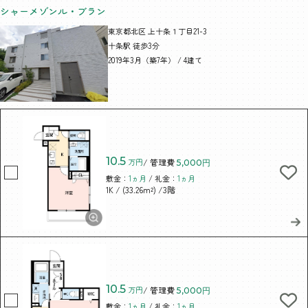
シャーメゾンル・ブラン
東京都北区 上十条１丁目21-3
十条駅 徒歩3分
2019年3月（築7年） / 4建て
10.5
万円
/ 管理費
5,000円
敷金：
1ヵ月
/ 礼金：
1ヵ月
/ (33.26m²)
/3階
1K
10.5
万円
/ 管理費
5,000円
敷金：
1ヵ月
/ 礼金：
1ヵ月