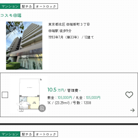
駅チカ
オートロック
マンション
コスモ田端
東京都北区 田端新町３丁目
田端駅 徒歩9分
1993年7月（築33年） / 12建て
10.5
万円
/ 管理費
-
敷金：
105,000円
/ 礼金：
105,000円
/ (23.29m²)
/号数：1208
1K
駅チカ
オートロック
マンション