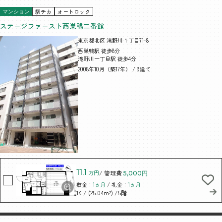
駅チカ
オートロック
マンション
ステージファースト西巣鴨二番館
東京都北区 滝野川１丁目71-8
西巣鴨駅 徒歩8分
滝野川一丁目駅 徒歩4分
2008年10月（築17年） / 9建て
11.1
万円
/ 管理費
5,000円
敷金：
1ヵ月
/ 礼金：
1ヵ月
/ (25.04m²)
/5階
1K