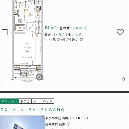
10
万円
/ 管理費
15,000円
敷金：
1ヵ月
/ 礼金：
1ヵ月
/ (25.42m²)
/号数：102
1K
駅チカ
オートロック
マンション
ＥＸＩＭ ＮＩＳＨＩＳＵＧＡＭＯ
東京都北区 滝野川１丁目81－10
西巣鴨駅 徒歩7分