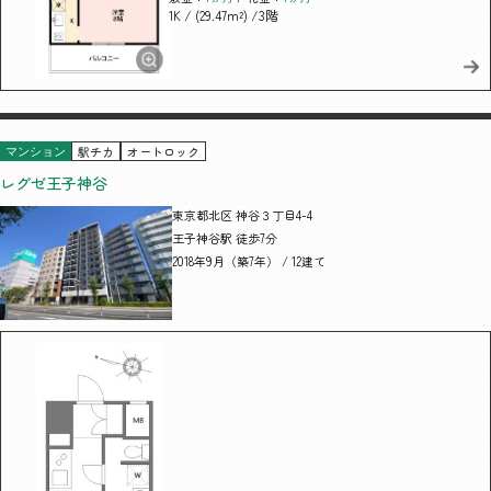
/ (29.47m²)
/3階
1K
駅チカ
オートロック
マンション
レグゼ王子神谷
東京都北区 神谷３丁目4-4
王子神谷駅 徒歩7分
2018年9月（築7年） / 12建て