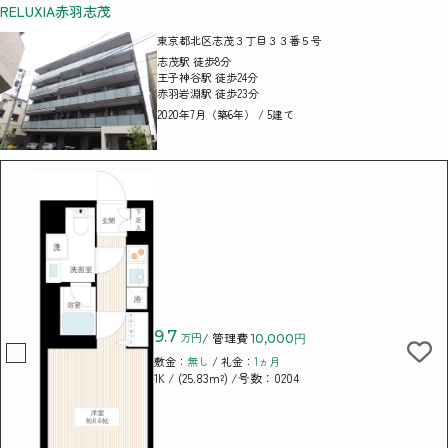
RELUXIA赤羽志茂
東京都北区志茂３丁目３３番５号
志茂駅 徒歩8分
王子神谷駅 徒歩24分
赤羽岩淵駅 徒歩23分
2020年7月（築6年） / 5建て
9.7
万円
/ 管理費
10,000円
敷金：
無し
/ 礼金：
1ヵ月
/ (25.83m²)
/号数：0204
1K