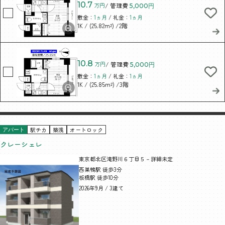
10.7
万円
/ 管理費
5,000円
敷金：
1ヵ月
/ 礼金：
1ヵ月
/ (25.82m²)
/2階
1K
10.8
万円
/ 管理費
5,000円
敷金：
1ヵ月
/ 礼金：
1ヵ月
/ (25.85m²)
/3階
1K
駅チカ
築浅
オートロック
アパート
クレーシェレ
東京都北区滝野川６丁目５－詳細未定
西巣鴨駅 徒歩3分
板橋駅 徒歩10分
2026年9月 / 3建て