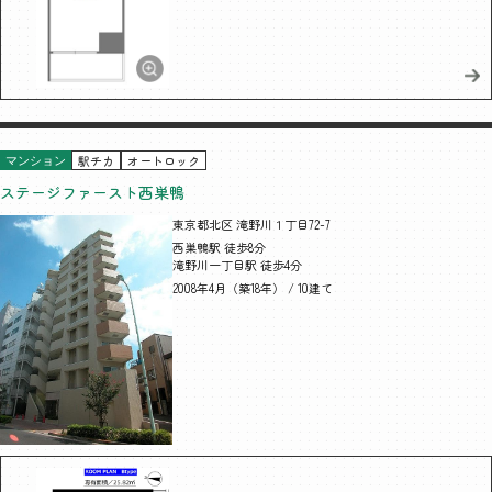
駅チカ
オートロック
マンション
ステージファースト西巣鴨
東京都北区 滝野川１丁目72-7
西巣鴨駅 徒歩8分
滝野川一丁目駅 徒歩4分
2008年4月（築18年） / 10建て