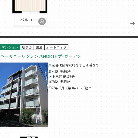
駅チカ
築浅
オートロック
マンション
ハーモニーレジデンスNORTHザ･ガーデン
東京都北区昭和町３丁目４番９号
尾久駅 徒歩6分
上中里駅 徒歩9分
梶原駅 徒歩5分
2022年12月（築3年） / 5建て