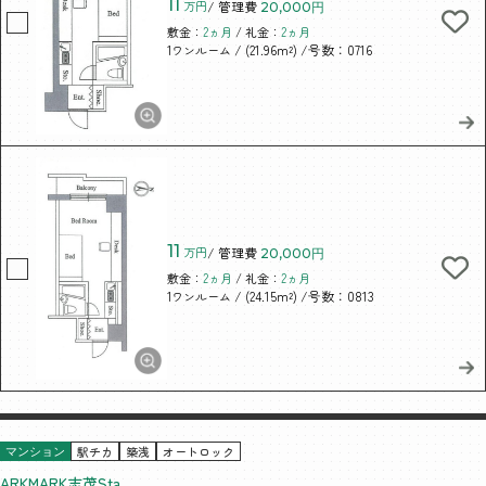
11
万円
/ 管理費
20,000円
敷金：
2ヵ月
/ 礼金：
2ヵ月
/ (21.96m²)
/号数：0716
1ワンルーム
11
万円
/ 管理費
20,000円
敷金：
2ヵ月
/ 礼金：
2ヵ月
/ (24.15m²)
/号数：0813
1ワンルーム
駅チカ
築浅
オートロック
マンション
ARKMARK志茂Sta.