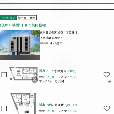
駅チカ
築浅
マンション
(仮称）板橋1丁目PJ共同住宅
東京都板橋区 板橋１丁目38-2
下板橋駅 徒歩3分
2026年7月 / 5建て
8.5
万円
/ 管理費
6,000円
敷金：
85,000円
/ 礼金：
85,000円
/ (17.64m²)
/5階
1K
8.8
万円
/ 管理費
6,000円
敷金：
88,000円
/ 礼金：
88,000円