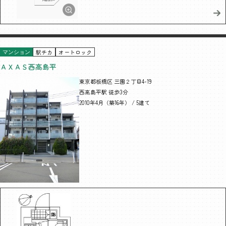
駅チカ
オートロック
マンション
ＡＸＡＳ西高島平
東京都板橋区 三園２丁目4-19
西高島平駅 徒歩3分
2010年4月（築16年） / 5建て