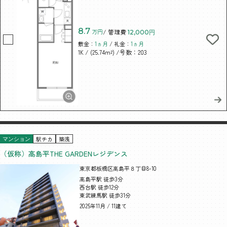
8.7
万円
/ 管理費
12,000円
敷金：
1ヵ月
/ 礼金：
1ヵ月
/ (25.74m²)
/号数：203
1K
駅チカ
築浅
マンション
（仮称）高島平THE GARDENレジデンス
東京都板橋区高島平８丁目8-10
高島平駅 徒歩3分
西台駅 徒歩12分
東武練馬駅 徒歩31分
2025年11月 / 11建て