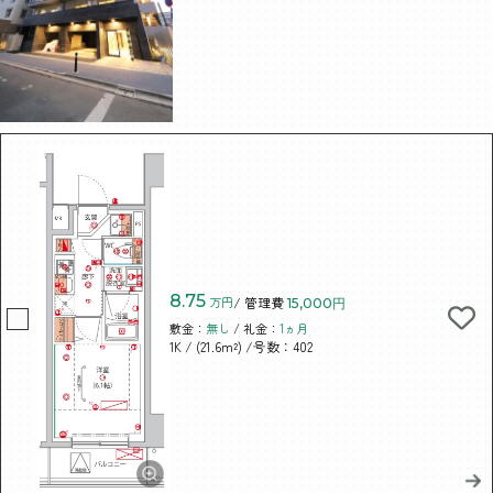
8.75
万円
/ 管理費
15,000円
敷金：
無し
/ 礼金：
1ヵ月
/ (21.6m²)
/号数：402
1K