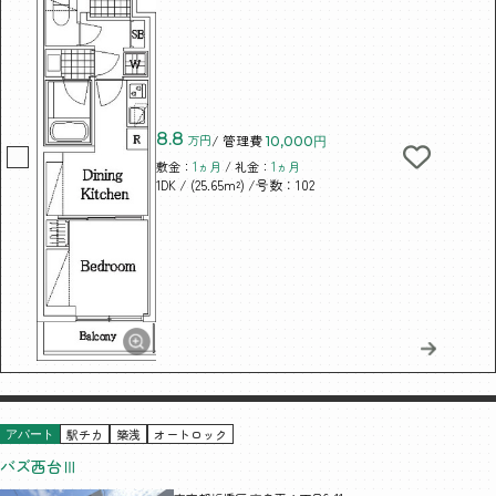
8.8
万円
/ 管理費
10,000円
敷金：
1ヵ月
/ 礼金：
1ヵ月
/ (25.65m²)
/号数：102
1DK
駅チカ
築浅
オートロック
アパート
バズ西台Ⅲ