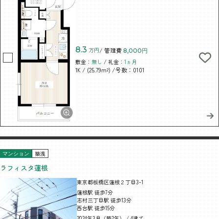
8.3
万円
/ 管理費
8,000円
敷金：
無し
/ 礼金：
1ヵ月
/ (25.79m²)
/号数：0101
1K
築浅
マンション
ラフィスタ蓮根
東京都板橋区蓮根２丁目3-1
蓮根駅 徒歩7分
志村三丁目駅 徒歩13分
西台駅 徒歩15分
2024年3月（築2年） / 4建て