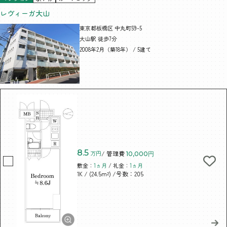
レヴィーガ大山
東京都板橋区 中丸町59-5
大山駅 徒歩7分
2008年2月（築18年） / 5建て
8.5
万円
/ 管理費
10,000円
敷金：
1ヵ月
/ 礼金：
1ヵ月
/ (24.5m²)
/号数：205
1K