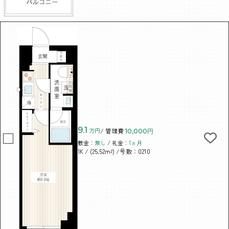
9.1
万円
/ 管理費
10,000円
敷金：
無し
/ 礼金：
1ヵ月
/ (25.52m²)
/号数：0210
1K