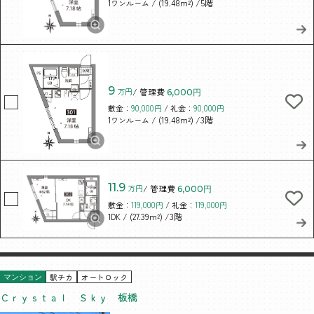
/ (19.48m²)
/5階
1ワンルーム
9
万円
/ 管理費
6,000円
敷金：
90,000円
/ 礼金：
90,000円
/ (19.48m²)
/3階
1ワンルーム
11.9
万円
/ 管理費
6,000円
敷金：
119,000円
/ 礼金：
119,000円
/ (27.39m²)
/3階
1DK
駅チカ
オートロック
マンション
Ｃｒｙｓｔａｌ Ｓｋｙ 板橋