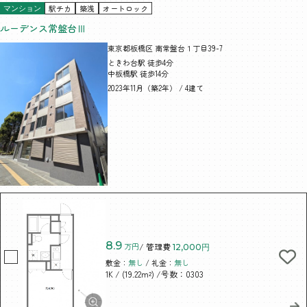
駅チカ
築浅
オートロック
マンション
ルーデンス常盤台Ⅲ
東京都板橋区 南常盤台１丁目39-7
ときわ台駅 徒歩4分
中板橋駅 徒歩14分
2023年11月（築2年） / 4建て
8.9
万円
/ 管理費
12,000円
敷金：
無し
/ 礼金：
無し
/ (19.22m²)
/号数：0303
1K