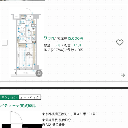
9
万円
/ 管理費
15,000円
敷金：
1ヵ月
/ 礼金：
1ヵ月
/ (25.77m²)
/号数：605
1K
オートロック
マンション
パティーナ東武練馬
東京都板橋区徳丸１丁目４９番１０号
東武練馬駅 徒歩10分
西台駅 徒歩25分