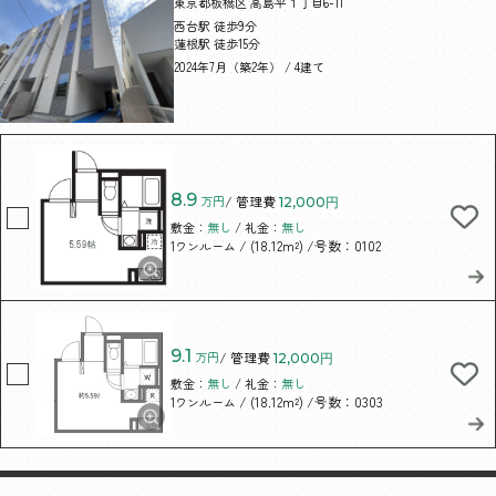
東京都板橋区 高島平１丁目6-11
西台駅 徒歩9分
蓮根駅 徒歩15分
2024年7月（築2年） / 4建て
8.9
万円
/ 管理費
12,000円
敷金：
無し
/ 礼金：
無し
/ (18.12m²)
/号数：0102
1ワンルーム
9.1
万円
/ 管理費
12,000円
敷金：
無し
/ 礼金：
無し
/ (18.12m²)
/号数：0303
1ワンルーム