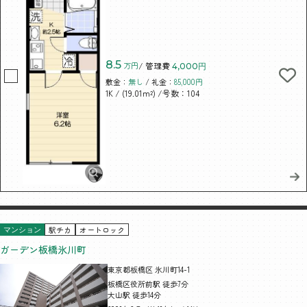
8.5
万円
/ 管理費
4,000円
敷金：
無し
/ 礼金：
85,000円
/ (19.01m²)
/号数：104
1K
駅チカ
オートロック
マンション
ガーデン板橋氷川町
東京都板橋区 氷川町14-1
板橋区役所前駅 徒歩7分
大山駅 徒歩14分