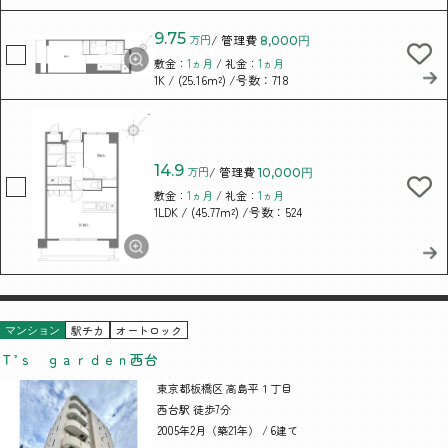
9.75
万円
/ 管理費
8,000円
敷金：
1ヵ月
/ 礼金：
1ヵ月
/ (25.16m²)
/号数：718
1K
14.9
万円
/ 管理費
10,000円
敷金：
1ヵ月
/ 礼金：
1ヵ月
/ (45.77m²)
/号数：524
1LDK
駅チカ
オートロック
マンション
Ｔ’ｓ ｇａｒｄｅｎ西台
東京都板橋区 高島平１丁目
西台駅 徒歩7分
2005年2月（築21年） / 6建て