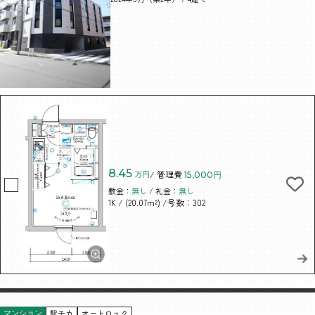
8.45
万円
/ 管理費
15,000円
敷金：
無し
/ 礼金：
無し
/ (20.07m²)
/号数：302
1K
駅チカ
オートロック
マンション