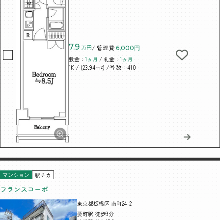
7.9
万円
/ 管理費
6,000円
敷金：
1ヵ月
/ 礼金：
1ヵ月
/ (23.94m²)
/号数：410
1K
駅チカ
マンション
フランスコーポ
東京都板橋区 南町24-2
要町駅 徒歩9分