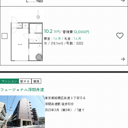
10.2
万円
/ 管理費
12,000円
敷金：
1ヵ月
/ 礼金：
1ヵ月
/ (18.1m²)
/号数：0202
1K
駅チカ
築浅
マンション
フュージョナル浮間舟渡
東京都板橋区舟渡３丁目13-6
浮間舟渡駅 徒歩10分
2023年3月（築3年） / 7建て