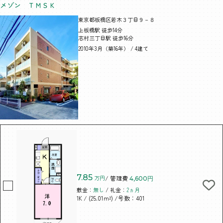
メゾン ＴＭＳＫ
東京都板橋区若木３丁目９－８
上板橋駅 徒歩14分
志村三丁目駅 徒歩16分
2010年3月（築16年） / 4建て
7.85
万円
/ 管理費
4,600円
敷金：
無し
/ 礼金：
2ヵ月
/ (25.01m²)
/号数：401
1K