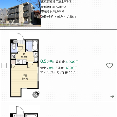
東京都板橋区清水町7-9
板橋本町駅 徒歩5分
本蓮沼駅 徒歩14分
2017年9月（築8年） / 3建て
8.5
万円
/ 管理費
4,000円
敷金：
無し
/ 礼金：
85,000円
/ (19.35m²)
/号数：101
1K