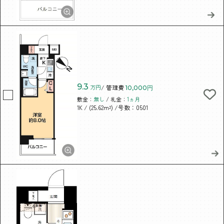
9.3
万円
/ 管理費
10,000円
敷金：
無し
/ 礼金：
1ヵ月
/ (25.62m²)
/号数：0501
1K