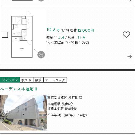
10.2
万円
/ 管理費
12,000円
敷金：
1ヵ月
/ 礼金：
1ヵ月
/ (19.22m²)
/号数：0203
1K
駅チカ
築浅
オートロック
マンション
ルーデンス本蓮沼Ⅱ
東京都板橋区 泉町16-13
本蓮沼駅 徒歩4分
板橋本町駅 徒歩9分
2024年6月（築2年） / 4建て