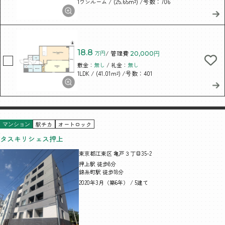
/ (25.65m²)
/号数：706
1ワンルーム
18.8
万円
/ 管理費
20,000円
敷金：
無し
/ 礼金：
無し
/ (41.01m²)
/号数：401
1LDK
駅チカ
オートロック
マンション
タスキリシェス押上
東京都江東区 亀戸３丁目35-2
押上駅 徒歩8分
錦糸町駅 徒歩18分
2020年3月（築6年） / 5建て