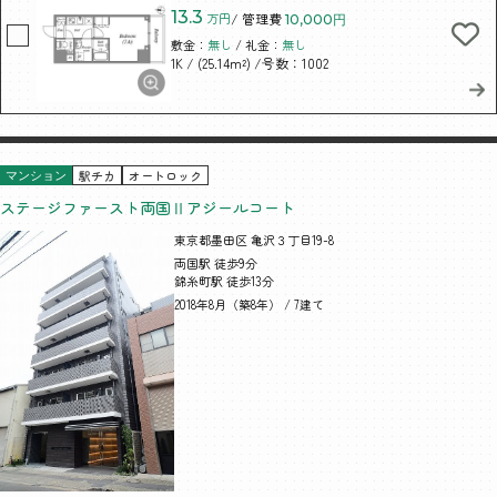
13.3
万円
/ 管理費
10,000円
敷金：
無し
/ 礼金：
無し
/ (25.14m²)
/号数：1002
1K
駅チカ
オートロック
マンション
ステージファースト両国Ⅱアジールコート
東京都墨田区 亀沢３丁目19-8
両国駅 徒歩9分
錦糸町駅 徒歩13分
2018年8月（築8年） / 7建て