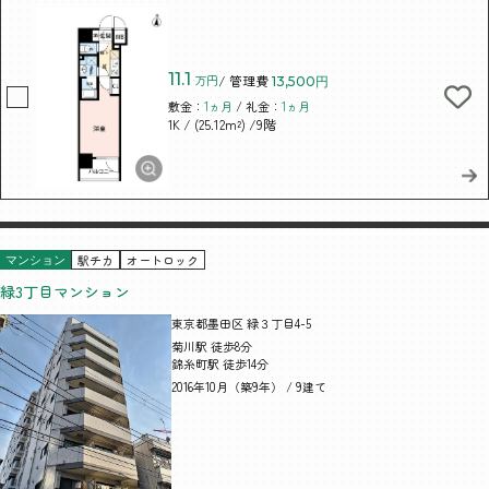
11.1
万円
/ 管理費
13,500円
敷金：
1ヵ月
/ 礼金：
1ヵ月
/ (25.12m²)
/9階
1K
駅チカ
オートロック
マンション
緑3丁目マンション
東京都墨田区 緑３丁目4-5
菊川駅 徒歩8分
錦糸町駅 徒歩14分
2016年10月（築9年） / 9建て