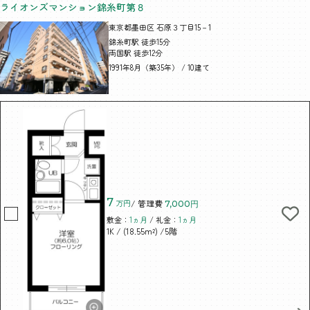
ライオンズマンション錦糸町第８
東京都墨田区 石原３丁目15－1
錦糸町駅 徒歩15分
両国駅 徒歩12分
1991年8月（築35年） / 10建て
7
万円
/ 管理費
7,000円
敷金：
1ヵ月
/ 礼金：
1ヵ月
/ (18.55m²)
/5階
1K