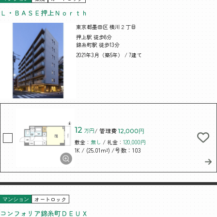
Ｌ・ＢＡＳＥ押上Ｎｏｒｔｈ
東京都墨田区 横川２丁目
押上駅 徒歩8分
錦糸町駅 徒歩13分
2021年3月（築5年） / 7建て
12
万円
/ 管理費
12,000円
敷金：
無し
/ 礼金：
120,000円
/ (25.01m²)
/号数：103
1K
オートロック
マンション
コンフォリア錦糸町ＤＥＵＸ