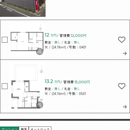
12
万円
/ 管理費
12,000円
敷金：
無し
/ 礼金：
無し
/ (24.78m²)
/号数：0401
1K
13.2
万円
/ 管理費
15,000円
敷金：
無し
/ 礼金：
無し
/ (24.16m²)
/号数：0501
1K
築浅
オートロック
マンション