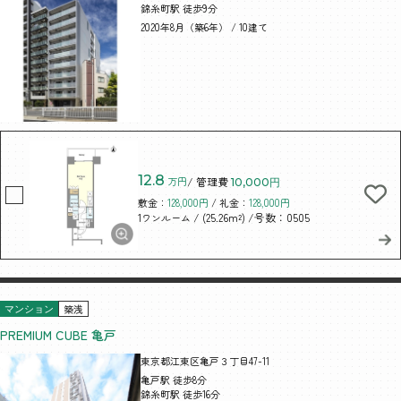
錦糸町駅 徒歩9分
2020年8月（築6年） / 10建て
12.8
万円
/ 管理費
10,000円
敷金：
128,000円
/ 礼金：
128,000円
/ (25.26m²)
/号数：0505
1ワンルーム
築浅
マンション
PREMIUM CUBE 亀戸
東京都江東区亀戸３丁目47-11
亀戸駅 徒歩8分
錦糸町駅 徒歩16分