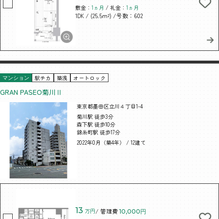
敷金：
1ヵ月
/ 礼金：
1ヵ月
/ (25.5m²)
/号数：602
1DK
駅チカ
築浅
オートロック
マンション
GRAN PASEO菊川Ⅱ
東京都墨田区立川４丁目1-4
菊川駅 徒歩3分
森下駅 徒歩10分
錦糸町駅 徒歩17分
2022年0月（築4年） / 12建て
13
万円
/ 管理費
10,000円