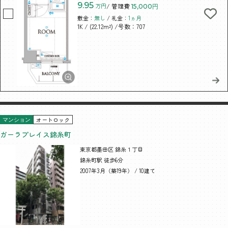
9.95
万円
/ 管理費
15,000円
敷金：
無し
/ 礼金：
1ヵ月
/ (22.12m²)
/号数：707
1K
オートロック
マンション
ガーラプレイス錦糸町
東京都墨田区 錦糸１丁目
錦糸町駅 徒歩6分
2007年3月（築19年） / 10建て