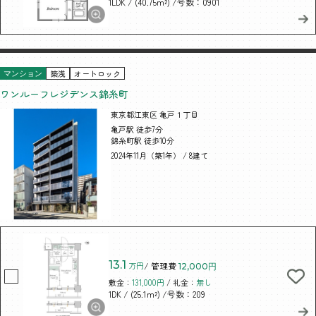
/ (40.75m²)
/号数：0901
1LDK
築浅
オートロック
マンション
ワンルーフレジデンス錦糸町
東京都江東区 亀戸１丁目
亀戸駅 徒歩7分
錦糸町駅 徒歩10分
2024年11月（築1年） / 8建て
13.1
万円
/ 管理費
12,000円
敷金：
131,000円
/ 礼金：
無し
/ (25.1m²)
/号数：209
1DK