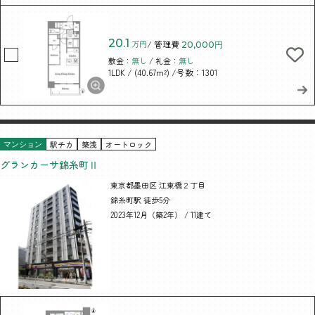
20.1
万円
/ 管理費
20,000円
敷金：
無し
/ 礼金：
無し
/ (40.67m²)
/号数：1301
1LDK
駅チカ
築浅
オートロック
マンション
グランカーサ錦糸町Ⅱ
東京都墨田区 江東橋２丁目
錦糸町駅 徒歩5分
2023年12月（築2年） / 11建て