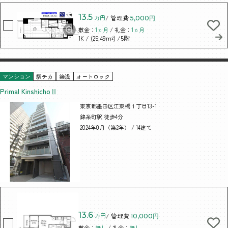
13.5
万円
/ 管理費
5,000円
敷金：
1ヵ月
/ 礼金：
1ヵ月
/ (25.49m²)
/5階
1K
駅チカ
築浅
オートロック
マンション
Primal KinshichoⅡ
東京都墨田区江東橋１丁目13-1
錦糸町駅 徒歩4分
2024年0月（築2年） / 14建て
13.6
万円
/ 管理費
10,000円
敷金：
無し
/ 礼金：
無し