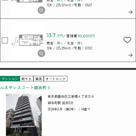
/ (25.51m²)
/号数：0501
1DK
13.7
万円
/ 管理費
10,000円
敷金：
無し
/ 礼金：
無し
/ (25.29m²)
/号数：0702
1DK
駅チカ
築浅
オートロック
マンション
ルネサンスコート錦糸町Ⅱ
東京都墨田区江東橋４丁目12-4
錦糸町駅 徒歩5分
2024年0月（築2年） / 14建て