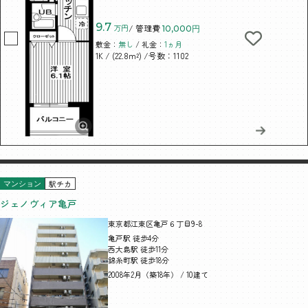
9.7
万円
/ 管理費
10,000円
敷金：
無し
/ 礼金：
1ヵ月
/ (22.8m²)
/号数：1102
1K
駅チカ
マンション
ジェノヴィア亀戸
東京都江東区亀戸６丁目9-8
亀戸駅 徒歩4分
西大島駅 徒歩11分
錦糸町駅 徒歩18分
2008年2月（築18年） / 10建て