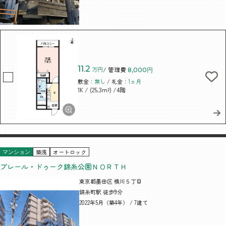
11.2
万円
/ 管理費
8,000円
敷金：
無し
/ 礼金：
1ヵ月
/ (25.3m²)
/4階
1K
築浅
オートロック
マンション
プレール・ドゥーク錦糸公園ＮＯＲＴＨ
東京都墨田区 横川５丁目
錦糸町駅 徒歩9分
2022年5月（築4年） / 7建て