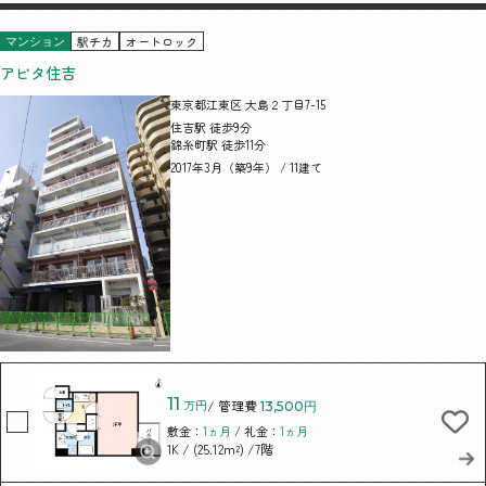
駅チカ
オートロック
マンション
アビタ住吉
東京都江東区 大島２丁目7-15
住吉駅 徒歩9分
錦糸町駅 徒歩11分
2017年3月（築9年） / 11建て
11
万円
/ 管理費
13,500円
敷金：
1ヵ月
/ 礼金：
1ヵ月
/ (25.12m²)
/7階
1K