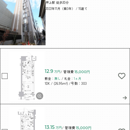
押上駅 徒歩20分
2022年11月（築3年） / 15建て
12.9
万円
/ 管理費
15,000円
敷金：
無し
/ 礼金：
1ヵ月
/ (26.95m²)
/号数：303
1DK
13.15
万円
/ 管理費
15,000円