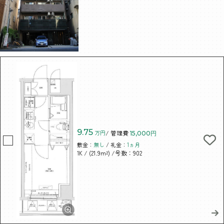
9.75
万円
/ 管理費
15,000円
敷金：
無し
/ 礼金：
1ヵ月
/ (21.9m²)
/号数：902
1K