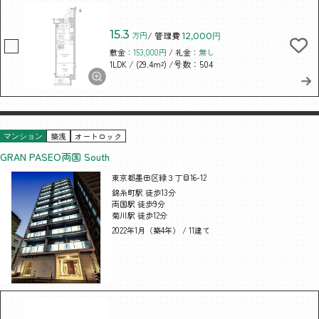
15.3
万円
/ 管理費
12,000円
敷金：
153,000円
/ 礼金：
無し
/ (29.4m²)
/号数：504
1LDK
築浅
オートロック
マンション
GRAN PASEO両国 South
東京都墨田区緑３丁目16-12
錦糸町駅 徒歩13分
両国駅 徒歩9分
菊川駅 徒歩12分
2022年1月（築4年） / 11建て