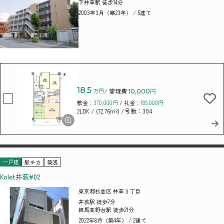
下井草駅 徒歩14分
2003年3月（築23年） / 5建て
18.5
万円
/ 管理費
10,000円
敷金：
370,000円
/ 礼金：
185,000円
/ (72.76m²)
/号数：304
2LDK
駅チカ
築浅
一戸建
Kolet井荻#02
東京都杉並区 井草３丁目
井荻駅 徒歩7分
練馬高野台駅 徒歩21分
2022年8月（築4年） / 2建て