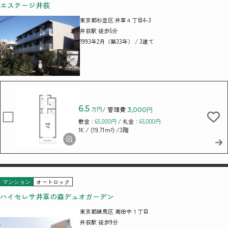
エステージ井荻
東京都杉並区 井草４丁目4-3
井荻駅 徒歩5分
1993年2月（築33年） / 3建て
6.5
万円
/ 管理費
3,000円
敷金：
65,000円
/ 礼金：
65,000円
/ (19.71m²)
/3階
1K
オートロック
マンション
ハイセレサ井草の森デュオガーデン
東京都練馬区 南田中１丁目
井荻駅 徒歩9分