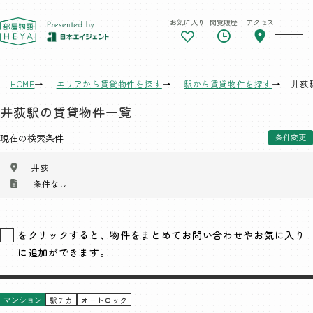
お気に入り
閲覧履歴
アクセス
東京 部屋物語
HOME
エリアから賃貸物件を探す
駅から賃貸物件を探す
井荻
井荻駅の賃貸物件一覧
現在の検索条件
条件変更
井荻
条件なし
をクリックすると、物件をまとめてお問い合わせやお気に入り
に追加ができます。
駅チカ
オートロック
マンション