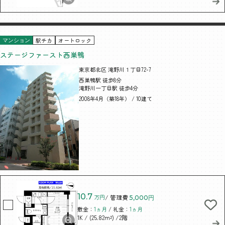
駅チカ
オートロック
マンション
ステージファースト西巣鴨
東京都北区 滝野川１丁目72-7
西巣鴨駅 徒歩8分
滝野川一丁目駅 徒歩4分
2008年4月（築18年） / 10建て
10.7
万円
/ 管理費
5,000円
敷金：
1ヵ月
/ 礼金：
1ヵ月
/ (25.82m²)
/2階
1K