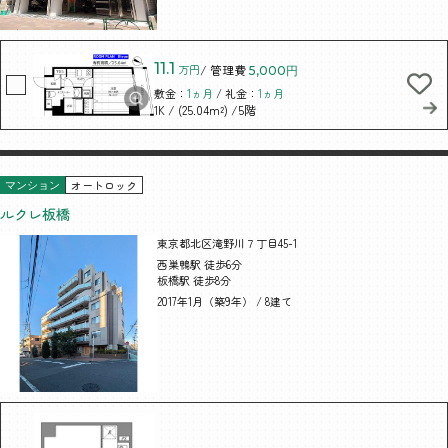
11.1
万円
/ 管理費
5,000円
敷金：
1ヵ月
/ 礼金：
1ヵ月
/ (25.04m²)
/5階
1K
オートロック
マンション
ルクレ板橋
東京都北区滝野川７丁目45-1
西巣鴨駅 徒歩6分
板橋駅 徒歩8分
2017年1月（築9年） / 8建て