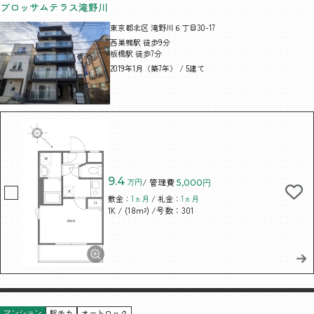
ブロッサムテラス滝野川
東京都北区 滝野川６丁目30-17
西巣鴨駅 徒歩9分
板橋駅 徒歩7分
2019年1月（築7年） / 5建て
9.4
万円
/ 管理費
5,000円
敷金：
1ヵ月
/ 礼金：
1ヵ月
/ (18m²)
/号数：301
1K
駅チカ
オートロック
マンション