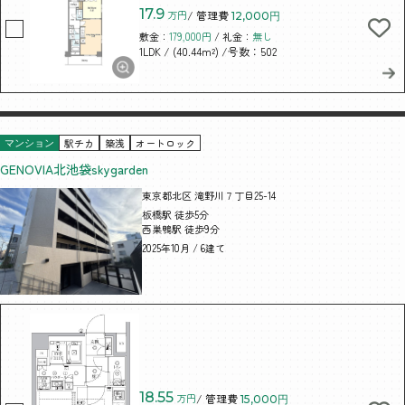
17.9
万円
/ 管理費
12,000円
敷金：
179,000円
/ 礼金：
無し
/ (40.44m²)
/号数：502
1LDK
駅チカ
築浅
オートロック
マンション
GENOVIA北池袋skygarden
東京都北区 滝野川７丁目25-14
板橋駅 徒歩5分
西巣鴨駅 徒歩9分
2025年10月 / 6建て
18.55
万円
/ 管理費
15,000円