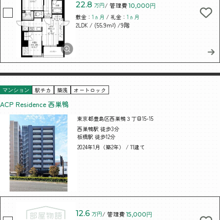
22.8
万円
/ 管理費
10,000円
敷金：
1ヵ月
/ 礼金：
1ヵ月
/ (55.9m²)
/9階
2LDK
駅チカ
築浅
オートロック
マンション
ACP Residence 西巣鴨
東京都豊島区西巣鴨３丁目15-15
西巣鴨駅 徒歩3分
板橋駅 徒歩12分
2024年1月（築2年） / 11建て
12.6
万円
/ 管理費
15,000円