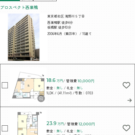
プロスペクト西巣鴨
東京都北区 滝野川５丁目
西巣鴨駅 徒歩4分
板橋駅 徒歩10分
2006年6月（築20年） / 15建て
18.6
万円
/ 管理費
10,000円
敷金：
無し
/ 礼金：
無し
/ (41.11m²)
/号数：0703
1LDK
23.9
万円
/ 管理費
12,000円
敷金：
無し
/ 礼金：
無し