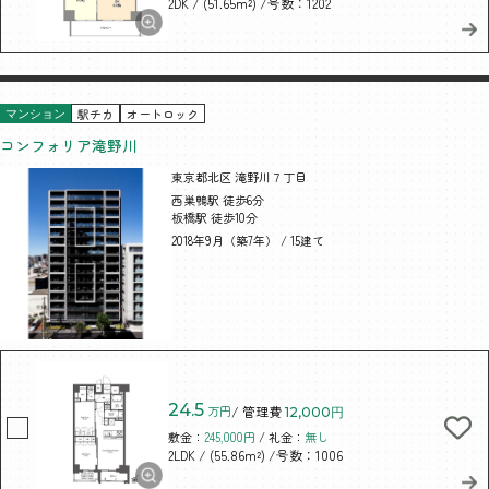
/ (51.65m²)
/号数：1202
2DK
駅チカ
オートロック
マンション
コンフォリア滝野川
東京都北区 滝野川７丁目
西巣鴨駅 徒歩6分
板橋駅 徒歩10分
2018年9月（築7年） / 15建て
24.5
万円
/ 管理費
12,000円
敷金：
245,000円
/ 礼金：
無し
/ (55.86m²)
/号数：1006
2LDK