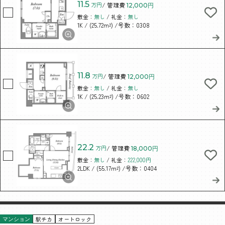
11.5
万円
/ 管理費
12,000円
敷金：
無し
/ 礼金：
無し
/ (25.72m²)
/号数：0308
1K
11.8
万円
/ 管理費
12,000円
敷金：
無し
/ 礼金：
無し
/ (25.23m²)
/号数：0602
1K
22.2
万円
/ 管理費
18,000円
敷金：
無し
/ 礼金：
222,000円
/ (55.17m²)
/号数：0404
2LDK
駅チカ
オートロック
マンション