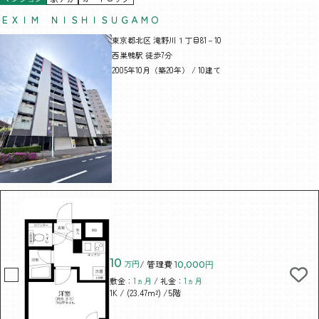
ＥＸＩＭ ＮＩＳＨＩＳＵＧＡＭＯ
東京都北区 滝野川１丁目81－10
西巣鴨駅 徒歩7分
2005年10月（築20年） / 10建て
10
万円
/ 管理費
10,000円
敷金：
1ヵ月
/ 礼金：
1ヵ月
/ (23.47m²)
/5階
1K