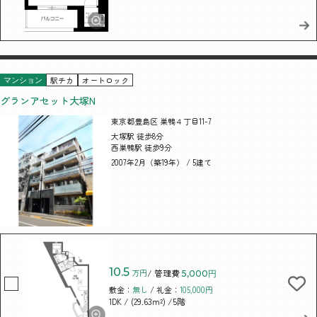
駅チカ
オートロック
マンション
グランアセット大塚N
東京都豊島区 巣鴨４丁目11-7
大塚駅 徒歩8分
西巣鴨駅 徒歩9分
2007年2月（築19年） / 5建て
10.5
万円
/ 管理費
5,000円
敷金：
無し
/ 礼金：
105,000円
/ (29.63m²)
/5階
1DK