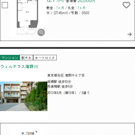
12.7
万円
/ 管理費
20,000円
敷金：
1ヵ月
/ 礼金：
1ヵ月
/ (27.45m²)
/号数：0502
1K
駅チカ
オートロック
マンション
ウィルテラス滝野川
東京都北区 滝野川６丁目
板橋駅 徒歩10分
西巣鴨駅 徒歩5分
2013年8月（築13年） / 5建て