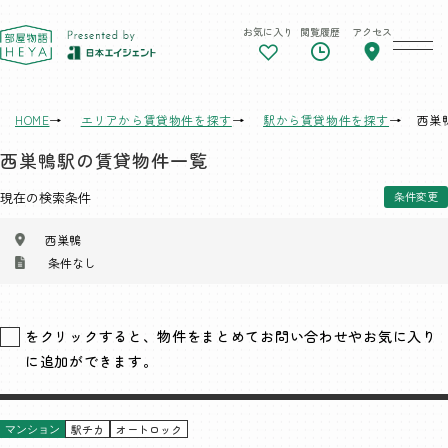
お気に入り
閲覧履歴
アクセス
東京 部屋物語
HOME
エリアから賃貸物件を探す
駅から賃貸物件を探す
西巣
西巣鴨駅の賃貸物件一覧
現在の検索条件
条件変更
西巣鴨
条件なし
をクリックすると、物件をまとめてお問い合わせやお気に入り
に追加ができます。
駅チカ
オートロック
マンション