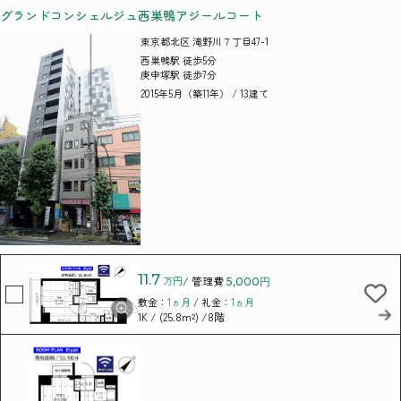
グランドコンシェルジュ西巣鴨アジールコート
東京都北区 滝野川７丁目47-1
西巣鴨駅 徒歩5分
庚申塚駅 徒歩7分
2015年5月（築11年） / 13建て
11.7
万円
/ 管理費
5,000円
敷金：
1ヵ月
/ 礼金：
1ヵ月
/ (25.8m²)
/8階
1K