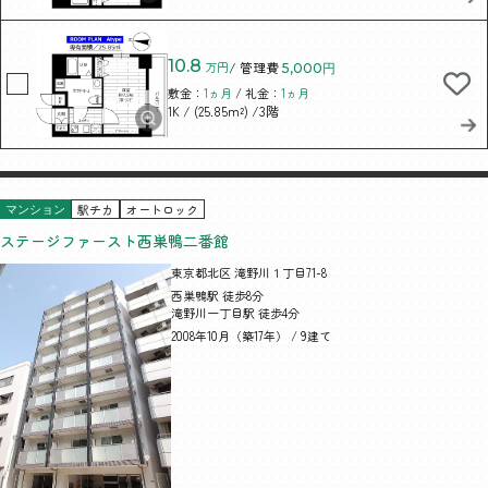
10.8
万円
/ 管理費
5,000円
敷金：
1ヵ月
/ 礼金：
1ヵ月
/ (25.85m²)
/3階
1K
駅チカ
オートロック
マンション
ステージファースト西巣鴨二番館
東京都北区 滝野川１丁目71-8
西巣鴨駅 徒歩8分
滝野川一丁目駅 徒歩4分
2008年10月（築17年） / 9建て