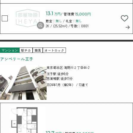
13.1
万円
/ 管理費
15,000円
敷金：
無し
/ 礼金：
無し
/ (25.52m²)
/号数：0801
2K
駅チカ
築浅
オートロック
マンション
アンベリール王子
東京都北区 滝野川２丁目44-2
王子駅 徒歩8分
西巣鴨駅 徒歩11分
2024年1月（築2年） / 13建て