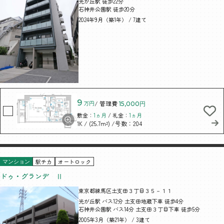
光が丘駅 徒歩22分
石神井公園駅 徒歩20分
2024年9月（築1年） / 7建て
9
万円
/ 管理費
15,000円
敷金：
1ヵ月
/ 礼金：
1ヵ月
/ (25.7m²)
/号数：204
1K
駅チカ
オートロック
マンション
ドゥ・グランデ Ⅱ
東京都練馬区土支田３丁目３５－１１
光が丘駅 バス12分 土支田地蔵下車 徒歩4分
石神井公園駅 バス14分 土支田３丁目下車 徒歩5分
2005年3月（築21年） / 3建て