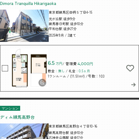
Dimora Tranquilla Hikarigaoka
東京都練馬区田柄５丁目4-15
光が丘駅 徒歩9分
練馬春日町駅 徒歩10分
平和台駅 徒歩27分
2025年9月 / 2建て
6.5
万円
/ 管理費
4,000円
敷金：
無し
/ 礼金：
0.5ヵ月
/ (11.51m²)
/号数：103
1ワンルーム
マンション
ディム練馬高野台
東京都練馬区高野台４丁目10-16
練馬高野台駅 徒歩10分
石神井公園駅 徒歩17分