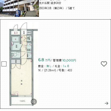
光が丘駅 徒歩24分
2003年3月（築23年） / 5建て
6.8
万円
/ 管理費
10,000円
敷金：
無し
/ 礼金：
1ヵ月
/ (21.28m²)
/号数：403
1K