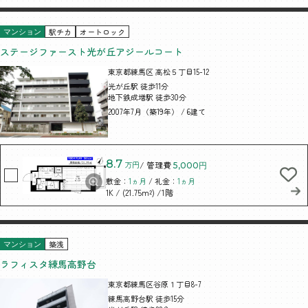
駅チカ
オートロック
マンション
ステージファースト光が丘アジールコート
東京都練馬区 高松５丁目15-12
光が丘駅 徒歩11分
地下鉄成増駅 徒歩30分
2007年7月（築19年） / 6建て
8.7
万円
/ 管理費
5,000円
敷金：
1ヵ月
/ 礼金：
1ヵ月
/ (21.75m²)
/1階
1K
築浅
マンション
ラフィスタ練馬高野台
東京都練馬区谷原１丁目8-7
練馬高野台駅 徒歩15分