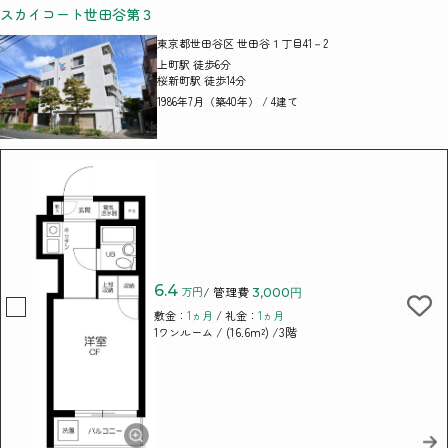
スカイコート世田谷第３
東京都世田谷区 世田谷１丁目41－2
上町駅 徒歩6分
桜新町駅 徒歩14分
1986年7月（築40年） / 4建て
6.4
万円
/ 管理費
3,000円
敷金：
1ヵ月
/ 礼金：
1ヵ月
/ (16.6m²)
/3階
1ワンルーム