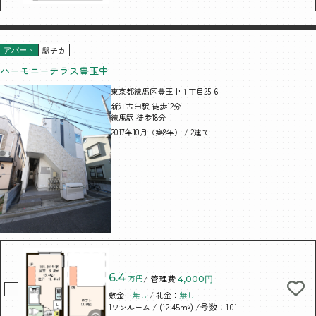
駅チカ
アパート
ハーモニーテラス豊玉中
東京都練馬区豊玉中１丁目25-6
新江古田駅 徒歩12分
練馬駅 徒歩18分
2017年10月（築8年） / 2建て
6.4
万円
/ 管理費
4,000円
敷金：
無し
/ 礼金：
無し
/ (12.45m²)
/号数：101
1ワンルーム