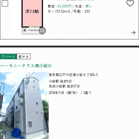
敷金：
63,000円
/ 礼金：
無し
/ (19.52m²)
/号数：302
1K
駅チカ
アパート
ハーモニーテラス南小岩IV
東京都江戸川区南小岩６丁目6-5
小岩駅 徒歩9分
京成小岩駅 徒歩27分
2018年11月（築7年） / 2建て