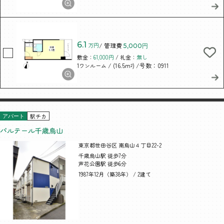
6.1
万円
/ 管理費
5,000円
敷金：
61,000円
/ 礼金：
無し
/ (16.5m²)
/号数：0911
1ワンルーム
駅チカ
アパート
パルテール千歳烏山
東京都世田谷区 南烏山４丁目22-2
千歳烏山駅 徒歩7分
芦花公園駅 徒歩6分
1987年12月（築38年） / 2建て