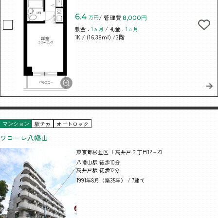
6.4
万円
/ 管理費
8,000円
敷金：
1ヵ月
/ 礼金：
1ヵ月
/ (16.38m²)
/3階
1K
駅チカ
オートロック
マンション
ワコーレ八幡山
東京都杉並区 上高井戸３丁目12－23
八幡山駅 徒歩10分
高井戸駅 徒歩12分
1991年8月（築35年） / 7建て