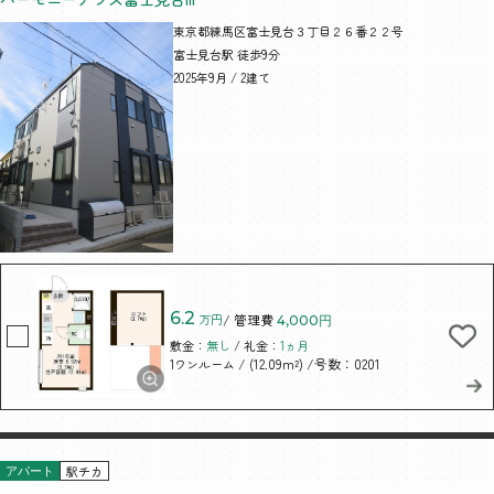
東京都練馬区富士見台３丁目２６番２２号
富士見台駅 徒歩9分
2025年9月 / 2建て
6.2
万円
/ 管理費
4,000円
敷金：
無し
/ 礼金：
1ヵ月
/ (12.09m²)
/号数：0201
1ワンルーム
駅チカ
アパート