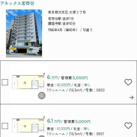
アネックス茗荷谷
東京都文京区 大塚３丁目
茗荷谷駅 徒歩7分
護国寺駅 徒歩10分
1986年4月（築40年） / 10建て
6
万円
/ 管理費
5,000円
敷金：
60,000円
/ 礼金：
無し
/ (16.5m²)
/号数：0803
1ワンルーム
6.1
万円
/ 管理費
5,000円
敷金：
61,000円
/ 礼金：
無し
/ (16.5m²)
/号数：0907
1ワンルーム