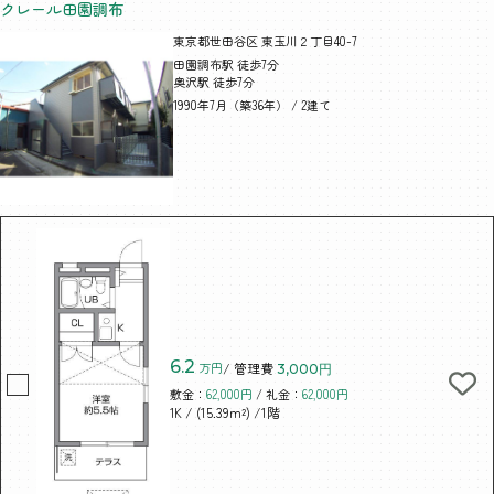
クレール田園調布
東京都世田谷区 東玉川２丁目40-7
田園調布駅 徒歩7分
奥沢駅 徒歩7分
1990年7月（築36年） / 2建て
6.2
万円
/ 管理費
3,000円
敷金：
62,000円
/ 礼金：
62,000円
/ (15.39m²)
/1階
1K