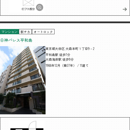
駅チカ
オートロック
マンション
日神パレス平和島
東京都大田区 大森本町１丁目9－2
平和島駅 徒歩7分
大森海岸駅 徒歩9分
1988年12月（築37年） / 11建て