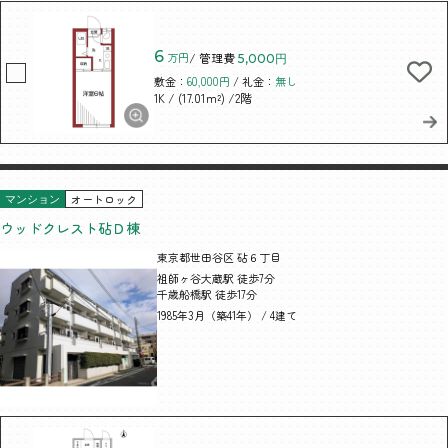
6
万円
/ 管理費
5,000円
敷金：
60,000円
/ 礼金：
無し
/ (17.01m²)
/2階
1K
オートロック
マンション
ウッドクレスト砧Ｄ棟
東京都世田谷区 砧６丁目
祖師ヶ谷大蔵駅 徒歩7分
千歳船橋駅 徒歩17分
1985年3月（築41年） / 4建て