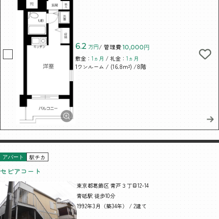
6.2
万円
/ 管理費
10,000円
敷金：
1ヵ月
/ 礼金：
1ヵ月
/ (16.8m²)
/8階
1ワンルーム
駅チカ
アパート
セピアコート
東京都葛飾区 青戸３丁目12-14
青砥駅 徒歩10分
1992年3月（築34年） / 2建て