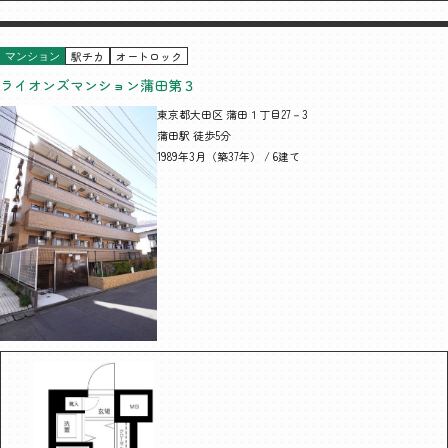
駅チカ
オートロック
マンション
ライオンズマンション蒲田第３
東京都大田区 蒲田１丁目27－3
蒲田駅 徒歩5分
1989年3月（築37年） / 6建て