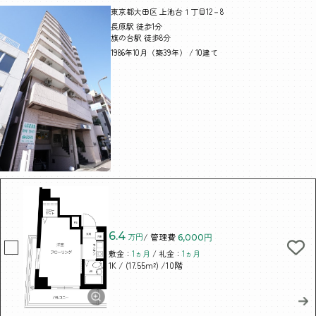
東京都大田区 上池台１丁目12－8
長原駅 徒歩1分
旗の台駅 徒歩8分
1986年10月（築39年） / 10建て
6.4
万円
/ 管理費
6,000円
敷金：
1ヵ月
/ 礼金：
1ヵ月
/ (17.55m²)
/10階
1K