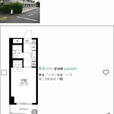
6.4
万円
/ 管理費
4,000円
敷金：
1ヵ月
/ 礼金：
1ヵ月
/ (18.2m²)
/1階
1K