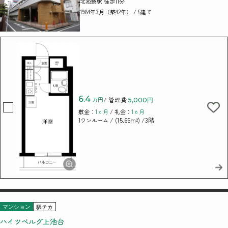
北池袋駅 徒歩11分
1984年3月（築42年） / 5建て
6.4
万円
/ 管理費
5,000円
敷金：
1ヵ月
/ 礼金：
1ヵ月
/ (15.66m²)
/3階
1ワンルーム
駅チカ
マンション
ハイツベルグ上池台