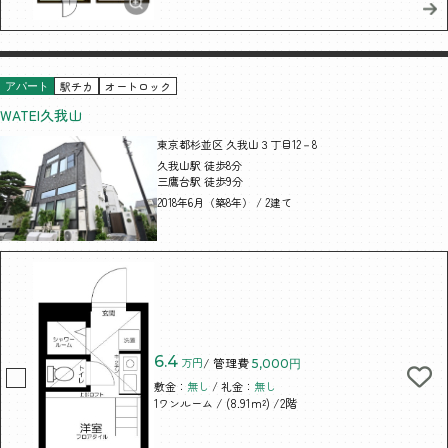
駅チカ
オートロック
アパート
WATEI久我山
東京都杉並区 久我山３丁目12－8
久我山駅 徒歩8分
三鷹台駅 徒歩9分
2018年6月（築8年） / 2建て
6.4
万円
/ 管理費
5,000円
敷金：
無し
/ 礼金：
無し
/ (8.91m²)
/2階
1ワンルーム