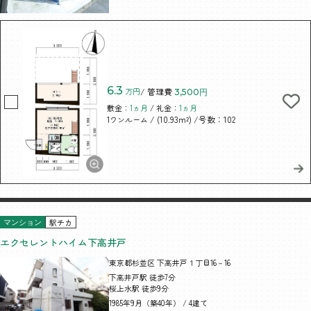
6.3
万円
/ 管理費
3,500円
敷金：
1ヵ月
/ 礼金：
1ヵ月
/ (10.93m²)
/号数：102
1ワンルーム
駅チカ
マンション
エクセレントハイム下高井戸
東京都杉並区 下高井戸１丁目16－16
下高井戸駅 徒歩7分
桜上水駅 徒歩9分
1985年9月（築40年） / 4建て