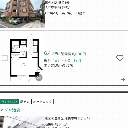
鵜の木駅 徒歩3分
久が原駅 徒歩11分
1989年5月（築37年） / 4建て
6.4
万円
/ 管理費
6,000円
敷金：
1ヵ月
/ 礼金：
1ヵ月
/ (19.89m²)
/2階
1K
駅チカ
オートロック
マンション
メゾン池袋
東京都豊島区 池袋本町２丁目7－1
池袋駅 徒歩15分