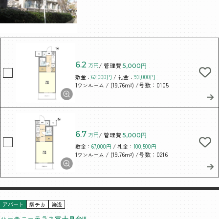
6.2
万円
/ 管理費
5,000円
敷金：
62,000円
/ 礼金：
93,000円
/ (19.76m²)
/号数：0105
1ワンルーム
6.7
万円
/ 管理費
5,000円
敷金：
67,000円
/ 礼金：
100,500円
/ (19.76m²)
/号数：0216
1ワンルーム
駅チカ
築浅
アパート
ハーモニーテラス富士見台III