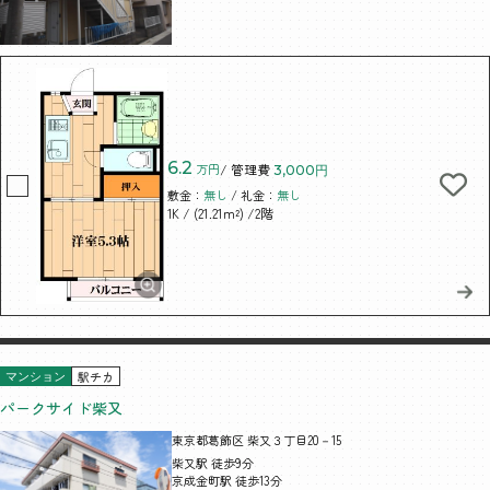
6.2
万円
/ 管理費
3,000円
敷金：
無し
/ 礼金：
無し
/ (21.21m²)
/2階
1K
駅チカ
マンション
パークサイド柴又
東京都葛飾区 柴又３丁目20－15
柴又駅 徒歩9分
京成金町駅 徒歩13分