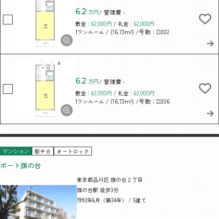
6.2
万円
/ 管理費
-
敷金：
62,000円
/ 礼金：
62,000円
/ (16.73m²)
/号数：D302
1ワンルーム
6.2
万円
/ 管理費
-
敷金：
62,000円
/ 礼金：
62,000円
/ (16.73m²)
/号数：D306
1ワンルーム
駅チカ
オートロック
マンション
ポート旗の台
東京都品川区 旗の台２丁目
旗の台駅 徒歩3分
1992年6月（築34年） / 5建て