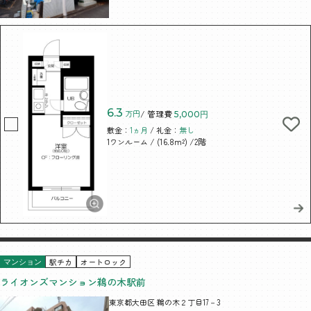
6.3
万円
/ 管理費
5,000円
敷金：
1ヵ月
/ 礼金：
無し
/ (16.8m²)
/2階
1ワンルーム
駅チカ
オートロック
マンション
ライオンズマンション鵜の木駅前
東京都大田区 鵜の木２丁目17－3