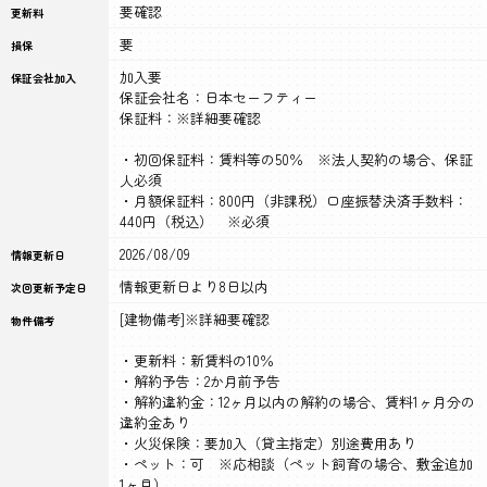
要確認
更新料
要
損保
加入要
保証会社加入
保証会社名：日本セーフティー
保証料：※詳細要確認
・初回保証料：賃料等の50％ ※法人契約の場合、保証
人必須
・月額保証料：800円（非課税）口座振替決済手数料：
440円（税込） ※必須
2026/08/09
情報更新日
情報更新日より8日以内
次回更新予定日
[建物備考]※詳細要確認
物件備考
・更新料：新賃料の10％
・解約予告：2か月前予告
・解約違約金：12ヶ月以内の解約の場合、賃料1ヶ月分の
違約金あり
・火災保険：要加入（貸主指定）別途費用あり
・ペット：可 ※応相談（ペット飼育の場合、敷金追加
1ヶ月）