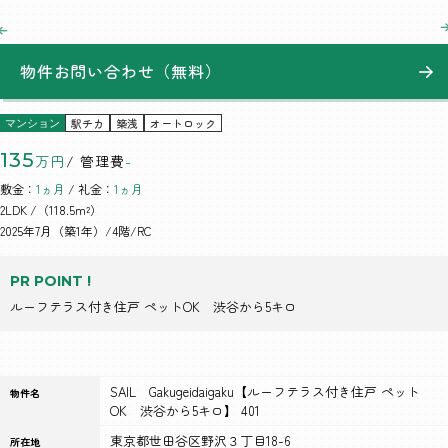
物件お問い合わせ（無料）
駅チカ
築浅
オートロック
マンション
135
万円
/ 管理費
-
敷金：
1ヵ月
/ 礼金：
1ヵ月
2LDK
/（118.5m²）
2025年7月（築1年）/4階/RC
PR POINT !
ルーフテラス付き住戸 ペットOK 渋谷から5キロ
SAIL Gakugeidaigaku【ルーフテラス付き住戸 ペット
物件名
OK 渋谷から5キロ】 401
東京都世田谷区野沢３丁目18-6
所在地