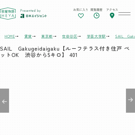
お気に入り
閲覧履歴
アクセス
東京 部屋物語
HOME
賃貸
東京都
世田谷区
学芸大学駅
SAIL G
SAIL Gakugeidaigaku【ルーフテラス付き住戸 ペ
ットOK 渋谷から5キロ】 401