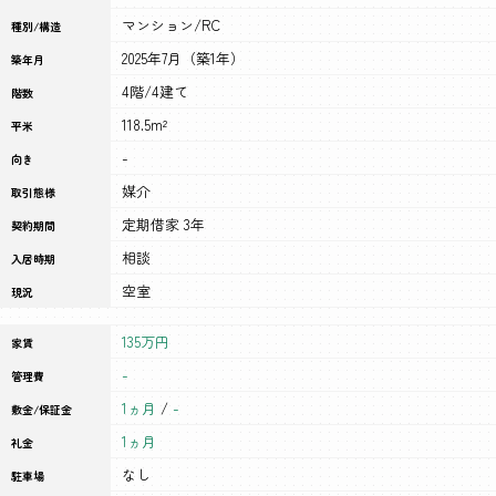
マンション/RC
種別/構造
2025年7月（築1年）
築年月
4階/4建て
階数
118.5m²
平米
-
向き
媒介
取引態様
定期借家 3年
契約期間
相談
入居時期
空室
現況
135万円
家賃
-
管理費
1ヵ月
/
-
敷金/保証金
1ヵ月
礼金
なし
駐車場