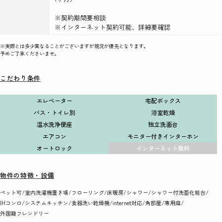
※契約期間要相談
※インターネット契約可能、詳細要確認
※実際とは多少異なることがございますが現況が優先となります。
予めご了承くださいませ。
こだわり条件
エレベーター
宅配ボックス
バス・トイレ別
浴室乾燥
温水洗浄便座
独立洗面台
エアコン
モニター付きインターホン
オートロック
インターネット無料
物件の特徴・設備
ペット可
室内洗濯機置き場
フローリング
床暖房
シャワー
シャワー付洗面化粧台
IHコンロ
システムキッチン
食器洗い乾燥機
internet対応
角部屋
専用庭
外国籍フレンドリー