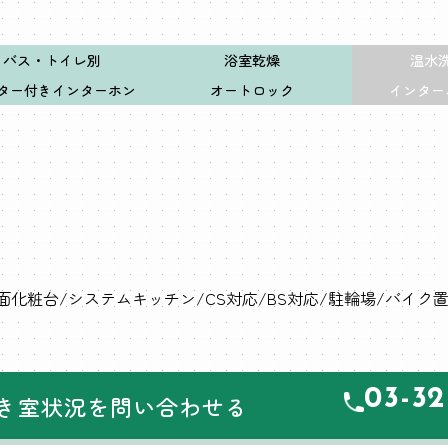
バス・トイレ別
浴室乾燥
温水
ター付きインターホン
オートロック
インター
面化粧台
システムキッチン
CS対応
BS対応
駐輪場
バイク
03-32
き室状況を問い合わせる