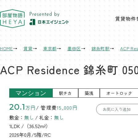
東京 部屋物語
賃貸物件
HOME
賃貸
東京都
墨田区
錦糸町駅
ACP Re
ACP Residence 錦糸町 05
マンション
駅チカ
築浅
オートロック
20.1
万円
/ 管理費
15,000円
お気に入り追加
敷金：
無し
/ 礼金：
無し
1LDK
/（36.52m²）
2026年0月/5階/RC