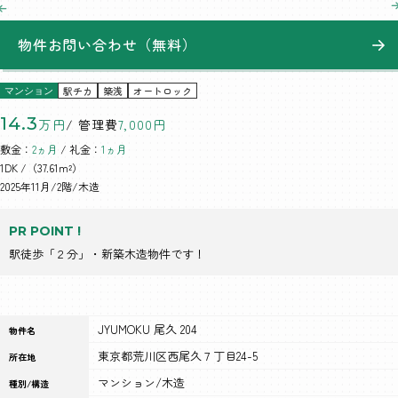
物件お問い合わせ（無料）
駅チカ
築浅
オートロック
マンション
14.3
万円
/ 管理費
7,000円
敷金：
2ヵ月
/ 礼金：
1ヵ月
1DK
/（37.61m²）
2025年11月/2階/木造
PR POINT !
駅徒歩「２分」・新築木造物件です！
JYUMOKU 尾久 204
物件名
東京都荒川区西尾久７丁目24-5
所在地
マンション/木造
種別/構造