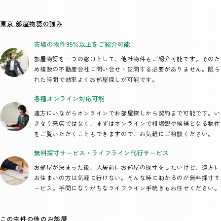
東京 部屋物語の強み
市場の物件95％以上を
ご紹介可能
部屋物語を一つの窓口として、
他社物件もご紹介可能です。そのた
め複数の不動産会社に問い合せ・訪問する必要がありません。限ら
れた時間で効率よくお部屋探しが可能です。
各種オンライン
対応可能
遠方にいながらオンラインでお部屋探しから契約まで可能です。い
きなり来店ではなく、まずはオンラインで相場観や候補となる物件
をご覧いただくこともできますので、お気軽にご相談ください。
無料採寸サービス・
ライフライン代行
サービス
お部屋が決まった後、入居前にお部屋の採寸をしたいけど、遠方に
お住まいの方は気軽に行けない。そんな時に助かるのが無料採寸サ
ービス。手間になりがちなライフライン手続きもお任せください。
この物件の他のお部屋