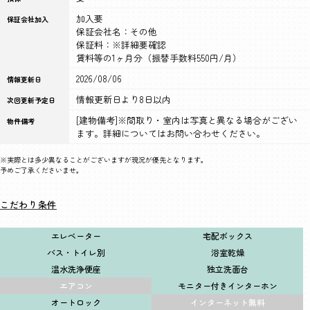
加入要
保証会社加入
保証会社名：その他
保証料：※詳細要確認
賃料等の1ヶ月分（振替手数料550円/月）
2026/08/06
情報更新日
情報更新日より8日以内
次回更新予定日
[建物備考]※間取り・室内は写真と異なる場合がござい
物件備考
ます。詳細についてはお問い合わせください。
※実際とは多少異なることがございますが現況が優先となります。
予めご了承くださいませ。
こだわり条件
エレベーター
宅配ボックス
バス・トイレ別
浴室乾燥
温水洗浄便座
独立洗面台
エアコン
モニター付きインターホン
オートロック
インターネット無料