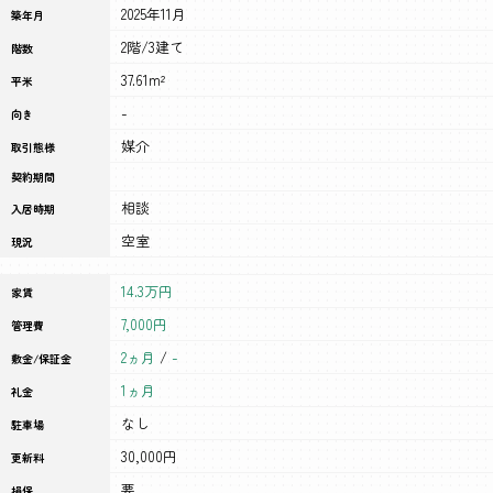
2025年11月
築年月
2階/3建て
階数
37.61m²
平米
-
向き
媒介
取引態様
契約期間
相談
入居時期
空室
現況
14.3万円
家賃
7,000円
管理費
2ヵ月
/
-
敷金/保証金
1ヵ月
礼金
なし
駐車場
30,000円
更新料
要
損保