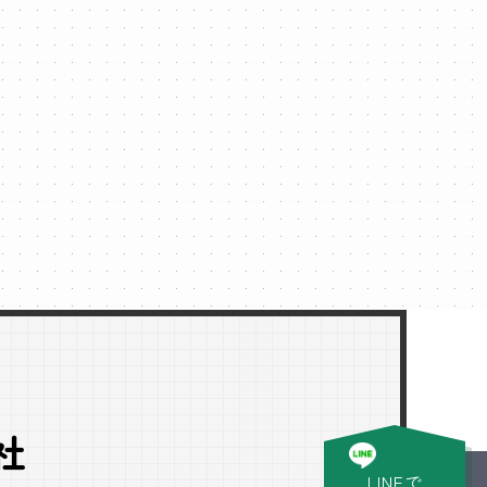
社
LINEで