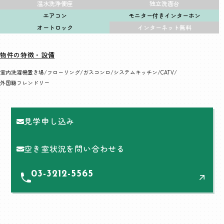
温水洗浄便座
独立洗面台
エアコン
モニター付きインターホン
オートロック
インターネット無料
物件の特徴・設備
室内洗濯機置き場
フローリング
ガスコンロ
システムキッチン
CATV
外国籍フレンドリー
見学申し込み
空き室状況を問い合わせる
03-3212-5565