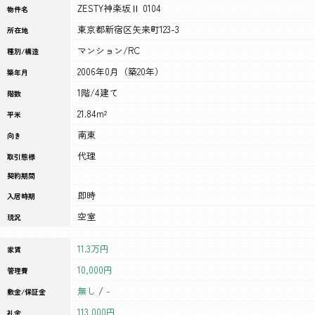
ZESTY神楽坂Ⅱ 0104
物件名
東京都新宿区矢来町123-3
所在地
マンション/RC
種別/構造
2006年0月（築20年）
築年月
1階/4建て
階数
21.84m²
平米
南東
向き
代理
取引態様
契約期間
即時
入居時期
空室
現況
11.3万円
家賃
10,000円
管理費
無し
/
-
敷金/保証金
113,000円
礼金