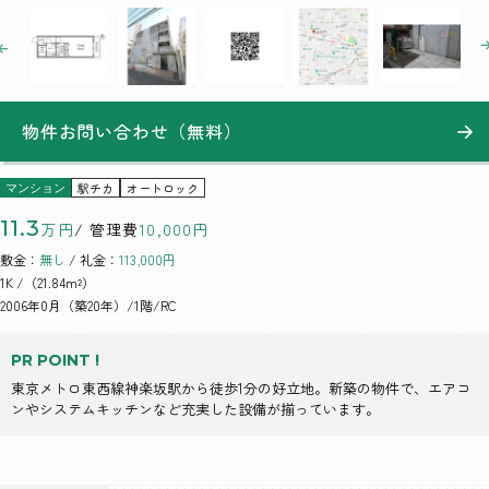
物件お問い合わせ（無料）
駅チカ
オートロック
マンション
11.3
万円
/ 管理費
10,000円
敷金：
無し
/ 礼金：
113,000円
1K
/（21.84m²）
2006年0月（築20年）/1階/RC
PR POINT !
東京メトロ東西線神楽坂駅から徒歩1分の好立地。新築の物件で、エアコ
ンやシステムキッチンなど充実した設備が揃っています。