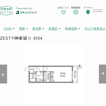
お気に入り
閲覧履歴
アクセス
東京 部屋物語
HOME
賃貸
東京都
新宿区
神楽坂駅
ZESTY神楽坂Ⅱ
ZESTY神楽坂Ⅱ 0104