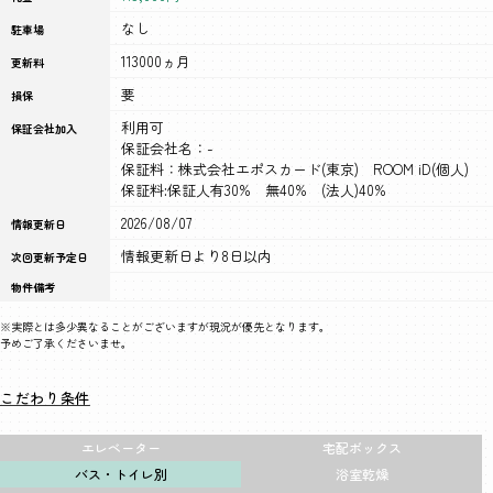
なし
駐車場
113000ヵ月
更新料
要
損保
利用可
保証会社加入
保証会社名：-
保証料：株式会社エポスカード(東京) ROOM iD(個人)
保証料:保証人有30% 無40% (法人)40%
2026/08/07
情報更新日
情報更新日より8日以内
次回更新予定日
物件備考
※実際とは多少異なることがございますが現況が優先となります。
予めご了承くださいませ。
こだわり条件
エレベーター
宅配ボックス
バス・トイレ別
浴室乾燥