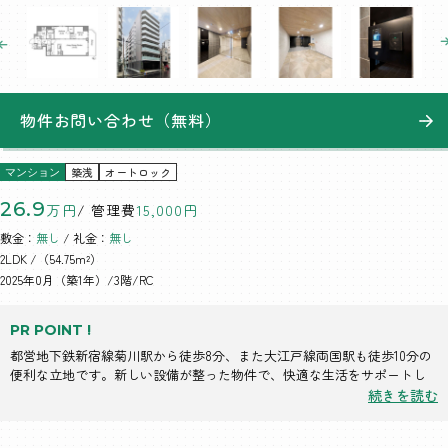
物件お問い合わせ（無料）
築浅
オートロック
マンション
26.9
万円
/ 管理費
15,000円
敷金：
無し
/ 礼金：
無し
2LDK
/（54.75m²）
2025年0月（築1年）/3階/RC
PR POINT !
都営地下鉄新宿線菊川駅から徒歩8分、また大江戸線両国駅も徒歩10分の
便利な立地です。新しい設備が整った物件で、快適な生活をサポートし
ます。
続きを読む