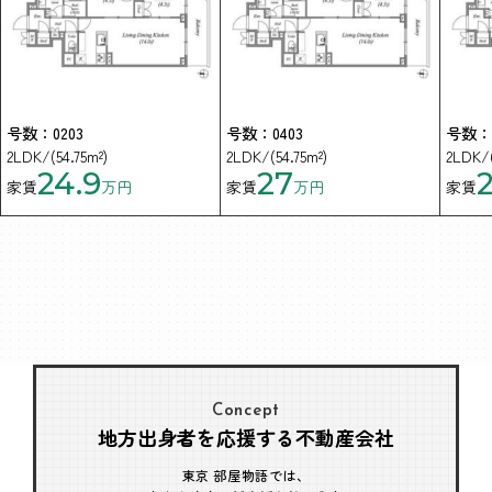
号数：0203
号数：0403
号数：0
2LDK/(54.75m²)
2LDK/(54.75m²)
2LDK/(
24.9
27
2
家賃
万円
家賃
万円
家賃
Concept
地方出身者を応援する不動産会社
東京 部屋物語では、