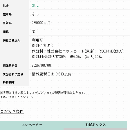
無し
礼金
なし
駐車場
269000ヵ月
更新料
要
損保
利用可
保証会社加入
保証会社名：-
保証料：株式会社エポスカード(東京) ROOM iD(個人)
保証料:保証人有30% 無40% (法人)40%
2026/08/08
情報更新日
情報更新日より8日以内
次回更新予定日
物件備考
※実際とは多少異なることがございますが現況が優先となります。
予めご了承くださいませ。
こだわり条件
エレベーター
宅配ボックス