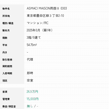
ASMACI MAISON両国Ⅱ 0303
物件名
東京都墨田区緑３丁目2-10
所在地
マンション/RC
種別/構造
2025年0月（築1年）
築年月
3階/9建て
階数
54.75m²
平米
-
向き
代理
取引態様
契約期間
即時
入居時期
空室
現況
26.9万円
家賃
15,000円
管理費
無し
/
-
敷金/保証金