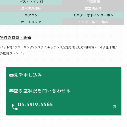
バス・トイレ別
浴室乾燥
温水洗浄便座
独立洗面台
エアコン
モニター付きインターホン
オートロック
インターネット無料
物件の特徴・設備
ペット可
フローリング
システムキッチン
CS対応
BS対応
駐輪場
バイク置き場
外国籍フレンドリー
見学申し込み
空き室状況を問い合わせる
03-3212-5565