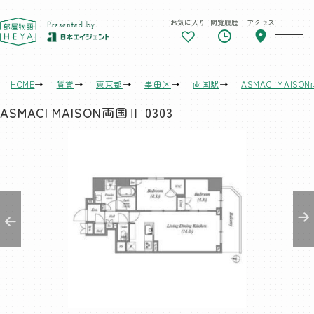
お気に入り
閲覧履歴
アクセス
東京 部屋物語
HOME
賃貸
東京都
墨田区
両国駅
ASMACI MAISO
ASMACI MAISON両国Ⅱ 0303