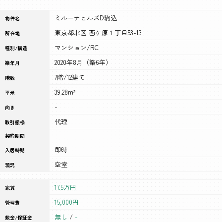
ミルーナヒルズD駒込
物件名
東京都北区 西ケ原１丁目53-13
所在地
マンション/RC
種別/構造
2020年8月（築6年）
築年月
7階/12建て
階数
39.28m²
平米
-
向き
代理
取引態様
契約期間
即時
入居時期
空室
現況
17.5万円
家賃
15,000円
管理費
無し
/
-
敷金/保証金