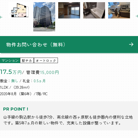
物件お問い合わせ（無料）
駅チカ
オートロック
マンション
17.5
万円
/ 管理費
15,000円
敷金：
無し
/ 礼金：
0.5ヵ月
1LDK
/（39.28m²）
2020年8月（築6年）/7階/RC
PR POINT !
山手線の駒込駅から徒歩7分、南北線の西ヶ原駅も徒歩圏内の便利な立地
です。築5年7ヵ月の新しい物件で、充実した設備が整っています。