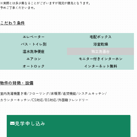
※実際とは多少異なることがございますが現況が優先となります。
予めご了承くださいませ。
こだわり条件
エレベーター
宅配ボックス
バス・トイレ別
浴室乾燥
温水洗浄便座
独立洗面台
エアコン
モニター付きインターホン
オートロック
インターネット無料
物件の特徴・設備
室内洗濯機置き場
フローリング
床暖房
追焚機能
システムキッチン
カウンターキッチン
CS対応
BS対応
外国籍フレンドリー
見学申し込み