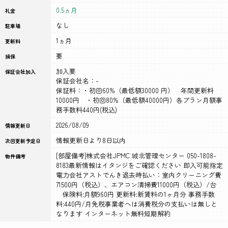
0.5ヵ月
礼金
なし
駐車場
1ヵ月
更新料
要
損保
加入要
保証会社加入
保証会社名：-
保証料：・初回60%（最低額30000 円） 年間更新料
10000円 ・初回80%（最低額40000円）各プラン月額事
務手数料440円(税込)
2026/08/09
情報更新日
情報更新日より8日以内
次回更新予定日
[部屋備考]株式会社JPMC 城北管理センター 050-1808-
物件備考
8183最新情報はイタンジをご確認ください 即入可能指定
電力会社アストでんき退去時払い：室内クリーニング費
71500円（税込）、エアコン清掃費11000円（税込）/台
保険料:月額960円 更新料:新賃料の1ヶ月分 事務手数
料:440円/月免税事業者へは消費税分の支払いは無しと
なります インターネット無料短期解約