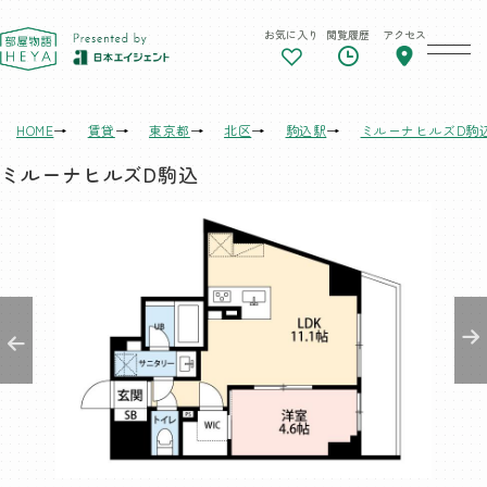
お気に入り
閲覧履歴
アクセス
東京 部屋物語
HOME
賃貸
東京都
北区
駒込駅
ミルーナヒルズD駒
ミルーナヒルズD駒込