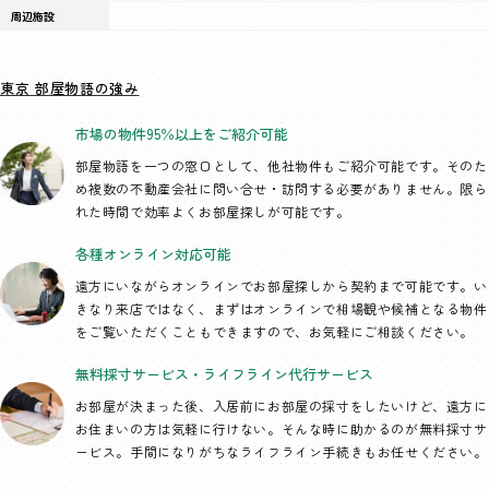
周辺施設
東京 部屋物語の強み
市場の物件95％以上を
ご紹介可能
部屋物語を一つの窓口として、
他社物件もご紹介可能です。そのた
め複数の不動産会社に問い合せ・訪問する必要がありません。限ら
れた時間で効率よくお部屋探しが可能です。
各種オンライン
対応可能
遠方にいながらオンラインでお部屋探しから契約まで可能です。い
きなり来店ではなく、まずはオンラインで相場観や候補となる物件
をご覧いただくこともできますので、お気軽にご相談ください。
無料採寸サービス・
ライフライン代行
サービス
お部屋が決まった後、入居前にお部屋の採寸をしたいけど、遠方に
お住まいの方は気軽に行けない。そんな時に助かるのが無料採寸サ
ービス。手間になりがちなライフライン手続きもお任せください。