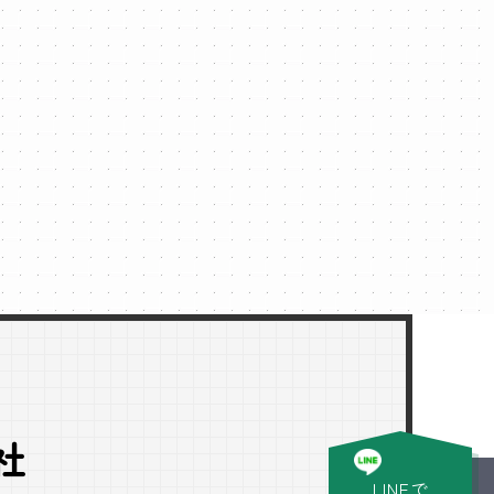
社
LINEで