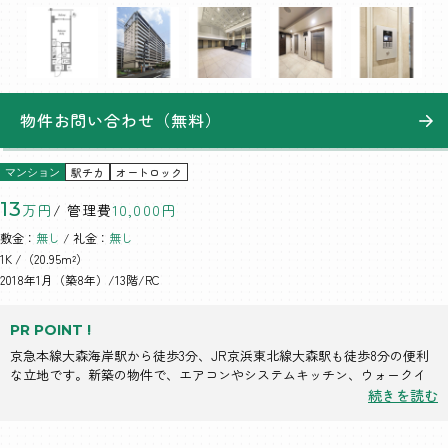
物件お問い合わせ（無料）
駅チカ
オートロック
マンション
13
万円
/ 管理費
10,000円
敷金：
無し
/ 礼金：
無し
1K
/（20.95m²）
2018年1月（築8年）/13階/RC
PR POINT !
京急本線大森海岸駅から徒歩3分、JR京浜東北線大森駅も徒歩8分の便利
な立地です。新築の物件で、エアコンやシステムキッチン、ウォークイ
ンクローゼットなど充実した設備が整っています。
続きを読む