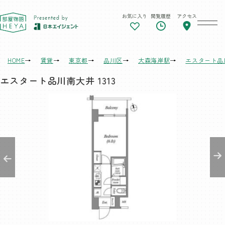
お気に入り
閲覧履歴
アクセス
東京 部屋物語
HOME
賃貸
東京都
品川区
大森海岸駅
エスタート品
エスタート品川南大井 1313