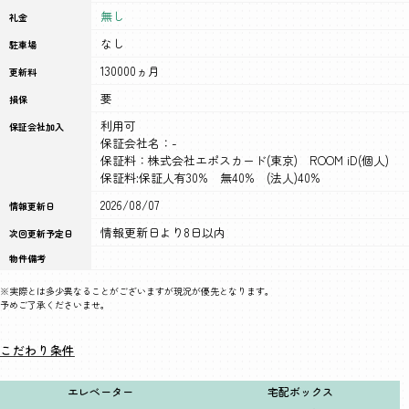
無し
礼金
なし
駐車場
130000ヵ月
更新料
要
損保
利用可
保証会社加入
保証会社名：-
保証料：株式会社エポスカード(東京) ROOM iD(個人)
保証料:保証人有30% 無40% (法人)40%
2026/08/07
情報更新日
情報更新日より8日以内
次回更新予定日
物件備考
※実際とは多少異なることがございますが現況が優先となります。
予めご了承くださいませ。
こだわり条件
エレベーター
宅配ボックス