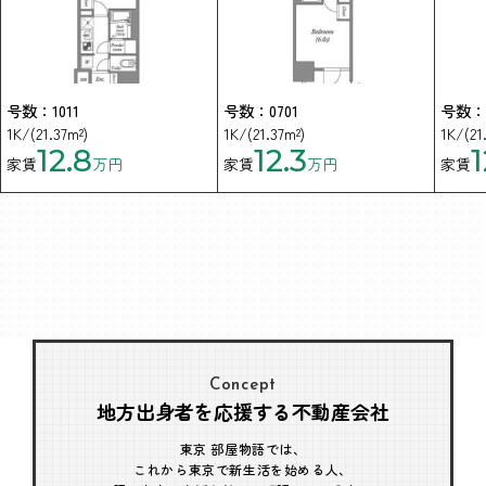
号数：1011
号数：0701
号数：0
1K/(21.37m²)
1K/(21.37m²)
1K/(21
12.8
12.3
1
家賃
万円
家賃
万円
家賃
Concept
地方出身者を応援する不動産会社
東京 部屋物語では、
これから東京で新生活を始める人、