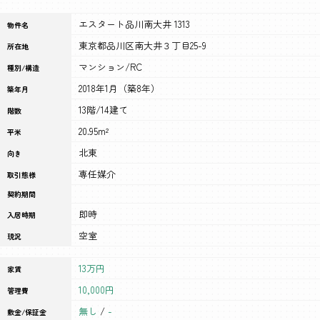
エスタート品川南大井 1313
物件名
東京都品川区南大井３丁目25-9
所在地
マンション/RC
種別/構造
2018年1月（築8年）
築年月
13階/14建て
階数
20.95m²
平米
北東
向き
専任媒介
取引態様
契約期間
即時
入居時期
空室
現況
13万円
家賃
10,000円
管理費
無し
/
-
敷金/保証金