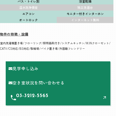
バス・トイレ別
浴室乾燥
温水洗浄便座
独立洗面台
エアコン
モニター付きインターホン
オートロック
インターネット無料
物件の特徴・設備
室内洗濯機置き場
フローリング
照明器具付き
システムキッチン
W.INクローゼット
CATV
CS対応
BS対応
駐輪場
バイク置き場
外国籍フレンドリー
見学申し込み
空き室状況を問い合わせる
03-3212-5565