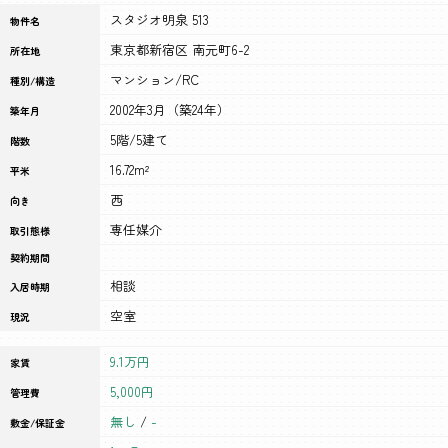
スタジオ明泉 513
物件名
東京都新宿区 南元町6-2
所在地
マンション/RC
種別/構造
2002年3月（築24年）
築年月
5階/5建て
階数
16.72m²
平米
西
向き
専任媒介
取引態様
契約期間
相談
入居時期
空室
現況
9.1万円
家賃
5,000円
管理費
無し
/
-
敷金/保証金