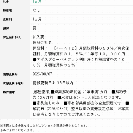
1ヵ月
礼金
なし
駐車場
1ヵ月
更新料
要
損保
加入要
保証会社加入
保証会社名：-
保証料： 【ルームＩＤ】月額総賃料の５０％／月次保
証料、月額総賃料の１．５％／１年毎１０，０００円
●エポスグローバルプラン利用時：月額総賃料の１０
０％，月額総賃料の２％
2026/08/07
情報更新日
情報更新日より8日以内
次回更新予定日
[部屋備考]■短期解約違約金：1年未満1カ月 ■解約予
物件備考
告：2カ月前 ■水道はセントラル給湯となります。
■家具無しのみ ■専有部共用部含み全館禁煙です ■
解約日（2026/06/01）翌日以降の賃発設定必須 ※写真
は参考となりますのでご注意ください。
※実際とは多少異なることがございますが現況が優先となります。
予めご了承くださいませ。