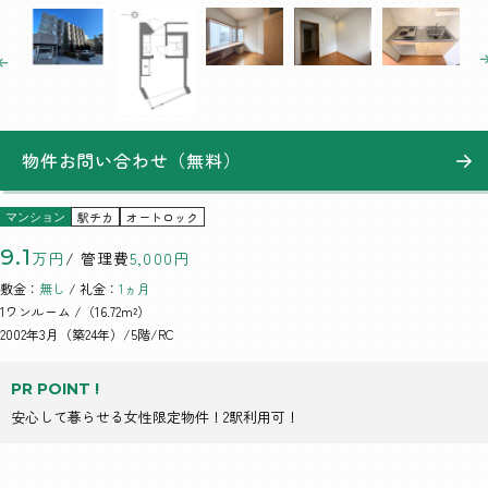
物件お問い合わせ（無料）
駅チカ
オートロック
マンション
9.1
万円
/ 管理費
5,000円
敷金：
無し
/ 礼金：
1ヵ月
1ワンルーム
/（16.72m²）
2002年3月（築24年）/5階/RC
PR POINT !
安心して暮らせる女性限定物件！2駅利用可！