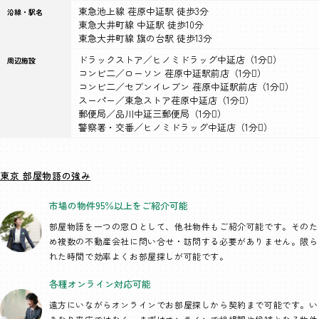
東急池上線 荏原中延駅 徒歩3分
沿線・駅名
東急大井町線 中延駅 徒歩10分
東急大井町線 旗の台駅 徒歩13分
ドラックストア／ヒノミドラッグ中延店（1分）
周辺施設
コンビ二／ローソン 荏原中延駅前店（1分）
コンビ二／セブンイレブン 荏原中延駅前店（1分）
スーパー／東急ストア荏原中延店（1分）
郵便局／品川中延三郵便局（1分）
警察署・交番／ヒノミドラッグ中延店（1分）
東京 部屋物語の強み
市場の物件95％以上を
ご紹介可能
部屋物語を一つの窓口として、
他社物件もご紹介可能です。そのた
め複数の不動産会社に問い合せ・訪問する必要がありません。限ら
れた時間で効率よくお部屋探しが可能です。
各種オンライン
対応可能
遠方にいながらオンラインでお部屋探しから契約まで可能です。い