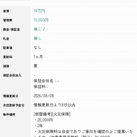
16万円
家賃
15,000円
管理費
無し
/
-
敷金/保証金
無し
礼金
なし
駐車場
1ヵ月
更新料
要
損保
-
保証会社加入
保証会社名：-
保証料：
2026/08/08
情報更新日
情報更新日より8日以内
次回更新予定日
[部屋備考][火災保険]
物件備考
・20,000円
・2年
・火災保険料は目安でありご意向を確認の上ご提案いた