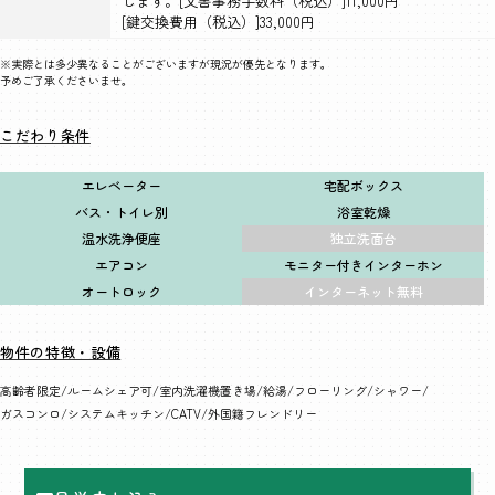
します。[文書事務手数料（税込）]11,000円
[鍵交換費用（税込）]33,000円
※実際とは多少異なることがございますが現況が優先となります。
予めご了承くださいませ。
こだわり条件
エレベーター
宅配ボックス
バス・トイレ別
浴室乾燥
温水洗浄便座
独立洗面台
エアコン
モニター付きインターホン
オートロック
インターネット無料
物件の特徴・設備
高齢者限定
ルームシェア可
室内洗濯機置き場
給湯
フローリング
シャワー
ガスコンロ
システムキッチン
CATV
外国籍フレンドリー