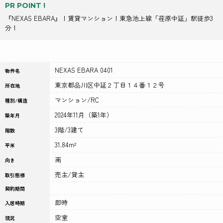
PR POINT !
『NEXAS EBARA』！賃貸マンション！東急池上線「荏原中延」駅徒歩3
分！
NEXAS EBARA 0401
物件名
東京都品川区中延２丁目１４番１２号
所在地
マンション/RC
種別/構造
2024年11月（築1年）
築年月
3階/3建て
階数
31.84m²
平米
南
向き
売主/貸主
取引態様
契約期間
即時
入居時期
空室
現況