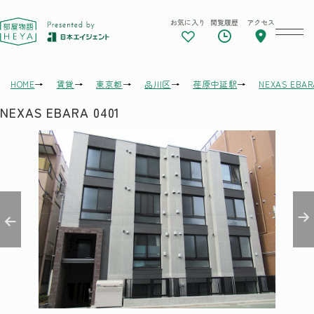
お気に入り
閲覧履歴
アクセス
東京 部屋物語
HOME
賃貸
東京都
品川区
荏原中延駅
NEXAS EBAR
NEXAS EBARA 0401