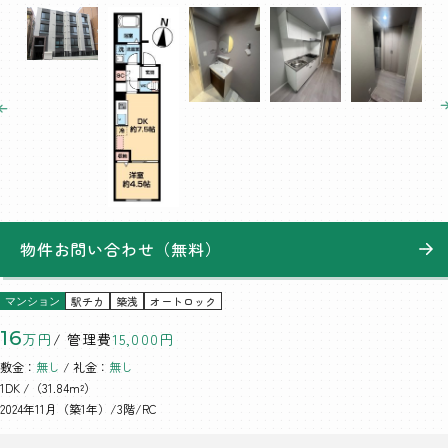
物件お問い合わせ（無料）
駅チカ
築浅
オートロック
マンション
16
万円
/ 管理費
15,000円
敷金：
無し
/ 礼金：
無し
1DK
/（31.84m²）
2024年11月（築1年）/3階/RC