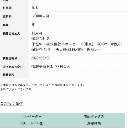
なし
駐車場
125000ヵ月
更新料
要
損保
利用可
保証会社加入
保証会社名：-
保証料：株式会社エポスカード(東京) ROOM iD(個人)
保証料:40% (法人)保証料:40%※保証人不
2026/08/06
情報更新日
情報更新日より8日以内
次回更新予定日
物件備考
※実際とは多少異なることがございますが現況が優先となります。
予めご了承くださいませ。
こだわり条件
エレベーター
宅配ボックス
バス・トイレ別
浴室乾燥