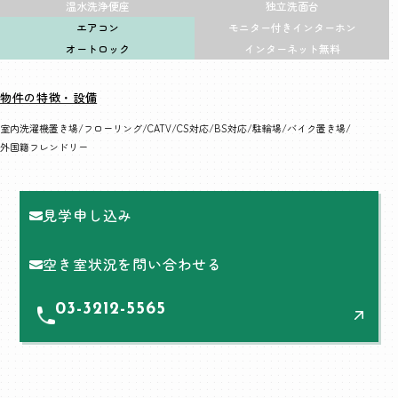
温水洗浄便座
独立洗面台
エアコン
モニター付きインターホン
オートロック
インターネット無料
物件の特徴・設備
室内洗濯機置き場
フローリング
CATV
CS対応
BS対応
駐輪場
バイク置き場
外国籍フレンドリー
見学申し込み
空き室状況を問い合わせる
03-3212-5565