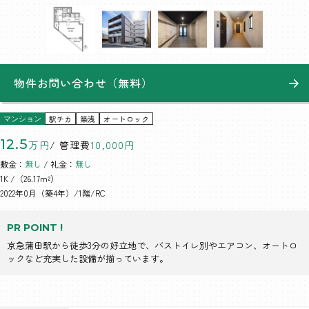
物件お問い合わせ（無料）
駅チカ
築浅
オートロック
マンション
12.5
万円
/ 管理費
10,000円
敷金：
無し
/ 礼金：
無し
1K
/（26.17m²）
2022年0月（築4年）/1階/RC
PR POINT !
京急蒲田駅から徒歩3分の好立地で、バストイレ別やエアコン、オートロ
ックなど充実した設備が揃っています。