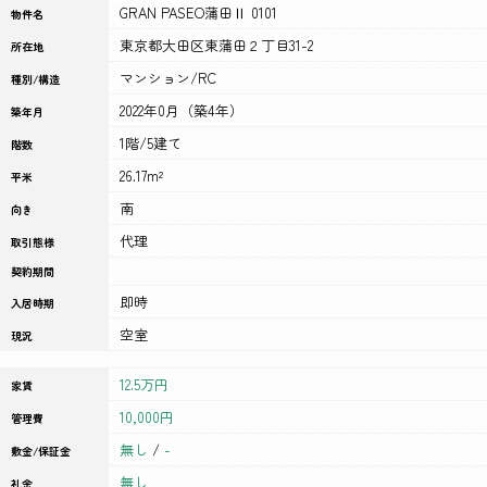
GRAN PASEO蒲田Ⅱ 0101
物件名
東京都大田区東蒲田２丁目31-2
所在地
マンション/RC
種別/構造
2022年0月（築4年）
築年月
1階/5建て
階数
26.17m²
平米
南
向き
代理
取引態様
契約期間
即時
入居時期
空室
現況
12.5万円
家賃
10,000円
管理費
無し
/
-
敷金/保証金
無し
礼金