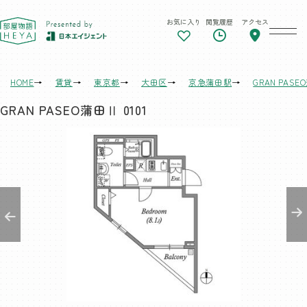
お気に入り
閲覧履歴
アクセス
東京 部屋物語
HOME
賃貸
東京都
大田区
京急蒲田駅
GRAN PAS
GRAN PASEO蒲田Ⅱ 0101