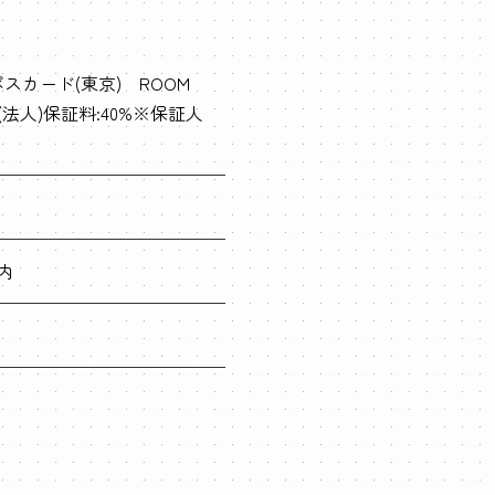
スカード(東京) ROOM
 (法人)保証料:40%※保証人
内