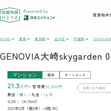
東京 部屋物語
賃貸物件
HOME
賃貸
東京都
品川区
戸越駅
GENOVIA
GENOVIA大崎skygarden 0
マンション
築浅
オートロック
21.3
万円
/ 管理費
20,000円
お気に入り追加
敷金：
無し
/ 礼金：
1ヵ月
1LDK
/（41.76m²）
2021年0月（築5年）/4階/RC