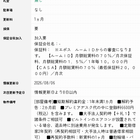
無し
礼金
なし
駐車場
1ヵ月
更新料
要
損保
加入要
保証会社加入
保証会社名：-
保証料： ※エポス ルームＩＤからの審査になりま
す。 【ルームＩＤ】月額総賃料の７０％／月次保証
料、月額総賃料の１．５％／１年毎１０，０００円
【ＣＡＳＡ】月額総賃料の７０％（最低保証料２０，０
００円）／月次
2026/08/06
情報更新日
情報更新日より8日以内
次回更新予定日
[部屋備考]■短期解約違約金：1年未満1カ月 ■解約予
物件備考
告：2カ月前 ■プレミアデスク代の中に登録料6600円
（税込）を含みます。 ■大手法人契約時【+礼１】で
諸条件ご相談可 ■ビルトインのエアコンが設置されて
いる場合、退去時に別途費用が発生します。 ■定期借
家2年契約（再契約相談可・大手法人時は普通借家相談
可） ■再契約手数料：新賃料の1ヶ月 ■駐輪場・バ