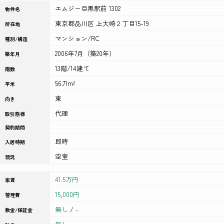
エムジー目黒駅前 1302
物件名
東京都品川区 上大崎２丁目15-19
所在地
マンション/RC
種別/構造
2006年7月（築20年）
築年月
13階/14建て
階数
56.71m²
平米
東
向き
代理
取引態様
契約期間
即時
入居時期
空室
現況
41.5万円
家賃
15,000円
管理費
無し
/
-
敷金/保証金