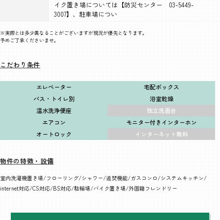
イク置き場については【防災センター 03-5449-
3007】、駐車場につい
※実際とは多少異なることがございますが現況が優先となります。
予めご了承くださいませ。
こだわり条件
エレベーター
宅配ボックス
バス・トイレ別
浴室乾燥
温水洗浄便座
独立洗面台
エアコン
モニター付きインターホン
オートロック
インターネット無料
物件の特徴・設備
室内洗濯機置き場
フローリング
シャワー
追焚機能
ガスコンロ
システムキッチン
internet対応
CS対応
BS対応
駐輪場
バイク置き場
外国籍フレンドリー