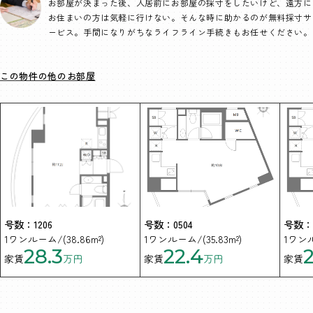
お部屋が決まった後、入居前にお部屋の採寸をしたいけど、遠方に
お住まいの方は気軽に行けない。そんな時に助かるのが無料採寸サ
ービス。手間になりがちなライフライン手続きもお任せください。
この物件の他のお部屋
号数：1206
号数：0504
号数：0
1ワンルーム/(38.86m²)
1ワンルーム/(35.83m²)
1ワンル
28.3
22.4
家賃
万円
家賃
万円
家賃