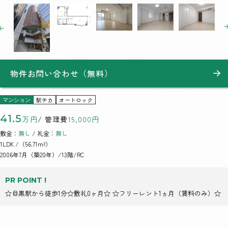
物件お問い合わせ（無料）
駅チカ
オートロック
マンション
41.5
万円
/ 管理費
15,000円
敷金：
無し
/ 礼金：
無し
1LDK
/（56.71m²）
2006年7月（築20年）/13階/RC
PR POINT !
☆目黒駅から徒歩1分☆敷礼0ヶ月☆ ☆フリーレント1ヵ月（賃料のみ）☆