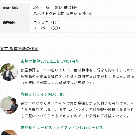
JR山手線 目黒駅 徒歩1分
沿線・駅名
東京メトロ南北線 目黒駅 徒歩1分
コンビニ（1分）
周辺施設
スーパー（5分）
東京 部屋物語の強み
市場の物件95％以上を
ご紹介可能
部屋物語を一つの窓口として、
他社物件もご紹介可能です。そのた
め複数の不動産会社に問い合せ・訪問する必要がありません。限ら
れた時間で効率よくお部屋探しが可能です。
各種オンライン
対応可能
遠方にいながらオンラインでお部屋探しから契約まで可能です。い
きなり来店ではなく、まずはオンラインで相場観や候補となる物件
をご覧いただくこともできますので、お気軽にご相談ください。
無料採寸サービス・
ライフライン代行
サービス