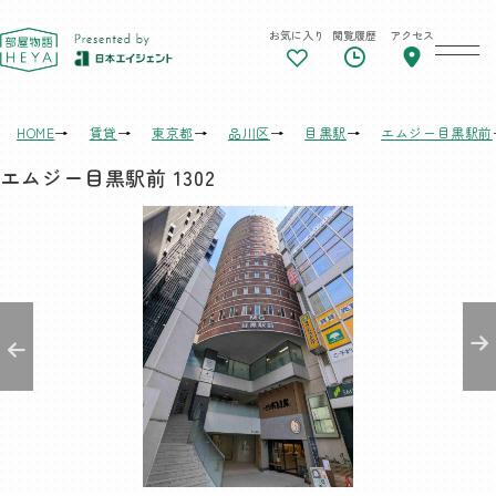
お気に入り
閲覧履歴
アクセス
東京 部屋物語
HOME
賃貸
東京都
品川区
目黒駅
エムジー目黒駅前
エムジー目黒駅前 1302