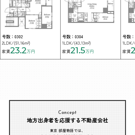
号数：0302
号数：0304
号数：0
2LDK/(51.16m²)
1LDK/(43.13m²)
1LDK/(
23.2
21.5
2
家賃
万円
家賃
万円
家賃
Concept
地方出身者を応援する不動産会社
東京 部屋物語では、