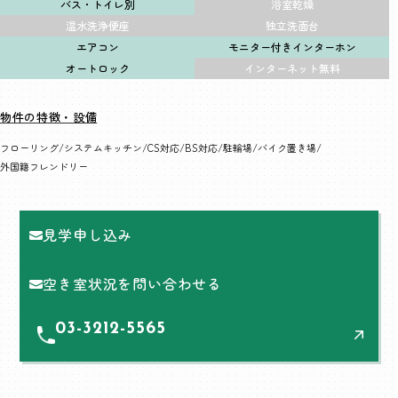
バス・トイレ別
浴室乾燥
温水洗浄便座
独立洗面台
エアコン
モニター付きインターホン
オートロック
インターネット無料
物件の特徴・設備
フローリング
システムキッチン
CS対応
BS対応
駐輪場
バイク置き場
外国籍フレンドリー
見学申し込み
空き室状況を問い合わせる
03-3212-5565