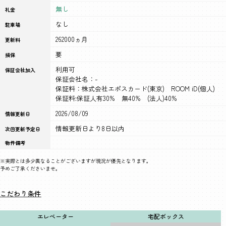
無し
礼金
なし
駐車場
262000ヵ月
更新料
要
損保
利用可
保証会社加入
保証会社名：-
保証料：株式会社エポスカード(東京) ROOM iD(個人)
保証料:保証人有30% 無40% (法人)40%
2026/08/09
情報更新日
情報更新日より8日以内
次回更新予定日
物件備考
※実際とは多少異なることがございますが現況が優先となります。
予めご了承くださいませ。
こだわり条件
エレベーター
宅配ボックス