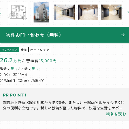
物件お問い合わせ（無料）
築浅
オートロック
マンション
26.2
万円
/ 管理費
15,000円
敷金：
無し
/ 礼金：
無し
2LDK
/（52.15m²）
2025年0月（築1年）/8階/RC
PR POINT !
都営地下鉄新宿線菊川駅から徒歩8分、また大江戸線両国駅からも徒歩10
分の便利な立地です。新しい設備が整った物件で、快適な生活をサポー
トします。
続きを読む