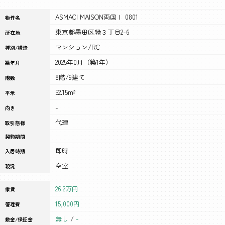
ASMACI MAISON両国Ⅰ 0801
物件名
東京都墨田区緑３丁目2-6
所在地
マンション/RC
種別/構造
2025年0月（築1年）
築年月
8階/9建て
階数
52.15m²
平米
-
向き
代理
取引態様
契約期間
即時
入居時期
空室
現況
26.2万円
家賃
15,000円
管理費
無し
/
-
敷金/保証金