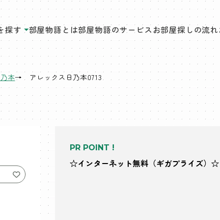
を探す
部屋物語とは
部屋物語のサービス
お部屋探しの流れ
日乃本
アレックス日乃本0713
PR POINT !
☆インターネット無料（ギガプライズ）☆