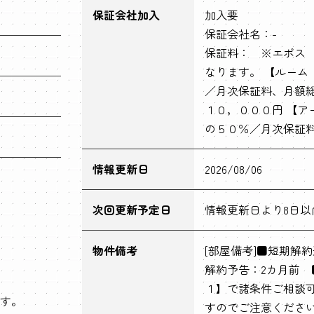
保証会社加入
加入要
保証会社名：-
保証料： ※エポス
なります。 【ルーム
／月次保証料、月額
１０，０００円 【ア
の５０％／月次保証
情報更新日
2026/08/06
次回更新予定日
情報更新日より8日以
物件備考
[部屋備考]■短期解
解約予告：2カ月前 
１】で諸条件ご相談
す。
すのでご注意くださ