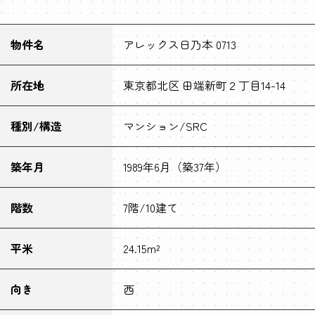
物件名
アレックス日乃本 0713
所在地
東京都北区 田端新町２丁目14-14
種別/構造
マンション/SRC
築年月
1989年6月（築37年）
階数
7階/10建て
平米
24.15m²
向き
西