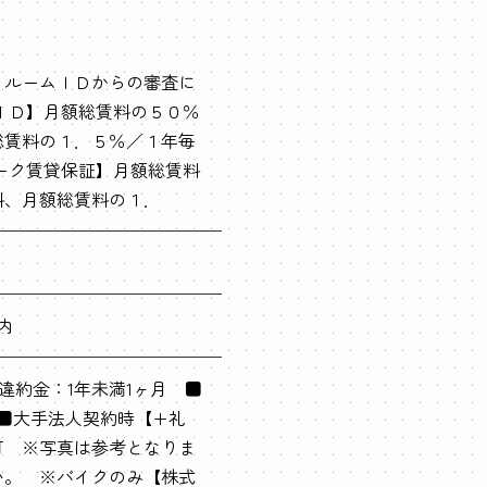
 ルームＩＤからの審査に
ＩＤ】月額総賃料の５０％
総賃料の１．５％／１年毎
ーク賃貸保証】月額総賃料
料、月額総賃料の１．
内
約違約金：1年未満1ヶ月 ■
■大手法人契約時【+礼
可 ※写真は参考となりま
い。 ※バイクのみ【株式