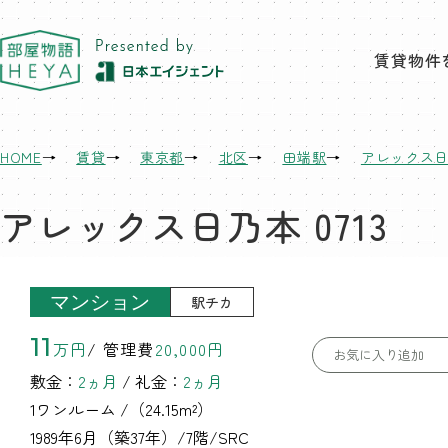
東京 部屋物語
賃貸物件
HOME
賃貸
東京都
北区
田端駅
アレックス
アレックス日乃本 0713
マンション
駅チカ
11
万円
/ 管理費
20,000円
お気に入り追加
敷金：
2ヵ月
/ 礼金：
2ヵ月
1ワンルーム
/（24.15m²）
1989年6月（築37年）/7階/SRC