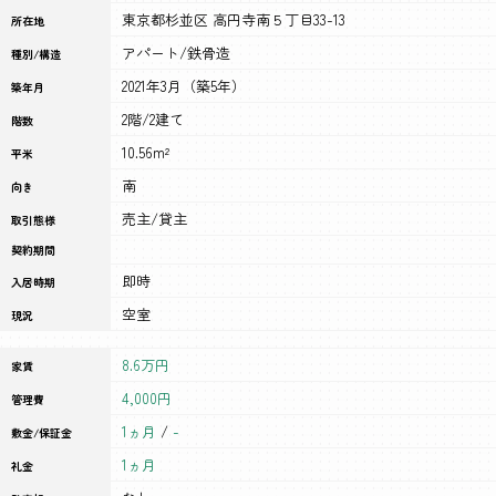
東京都杉並区 高円寺南５丁目33-13
所在地
アパート/鉄骨造
種別/構造
2021年3月（築5年）
築年月
2階/2建て
階数
10.56m²
平米
南
向き
売主/貸主
取引態様
契約期間
即時
入居時期
空室
現況
8.6万円
家賃
4,000円
管理費
1ヵ月
/
-
敷金/保証金
1ヵ月
礼金