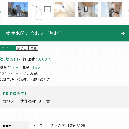
物件お問い合わせ（無料）
駅チカ
築浅
アパート
8.6
万円
/ 管理費
4,000円
敷金：
1ヵ月
/ 礼金：
1ヵ月
1ワンルーム
/（10.56m²）
2021年3月（築5年）/2階/鉄骨造
PR POINT !
☆ロフト･階段収納付き！☆
ハーモニーテラス高円寺南Ⅴ 207
物件名