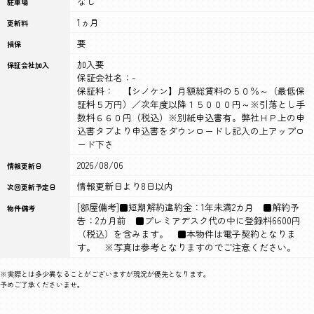
なし
駐車場
1ヵ月
更新料
要
損保
加入要
保証会社加入
保証会社名：-
保証料： 【シノケン】月額総賃料の５０％～（最低保
証料５万円）／次年度以降１５０００円～※引落とし手
数料６６０円（税込）※別紙申込書有。弊社ＨＰ上の申
込書タブより申込書をダウンロードし記入の上アップロ
ード下さ
2026/08/06
情報更新日
情報更新日より8日以内
次回更新予定日
[部屋備考]■短期解約違約金：1年未満2カ月 ■解約予
物件備考
告：2カ月前 ■プレミアデスク代の中に登録料6600円
（税込）を含みます。 ■本物件は電子契約となりま
す。 ※写真は参考となりますのでご注意ください。
※実際とは多少異なることがございますが現況が優先となります。
予めご了承くださいませ。