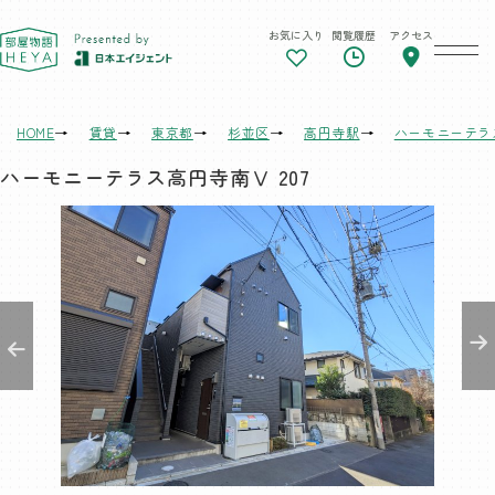
お気に入り
閲覧履歴
アクセス
東京 部屋物語
HOME
賃貸
東京都
杉並区
高円寺駅
ハーモニーテラ
ハーモニーテラス高円寺南Ⅴ 207