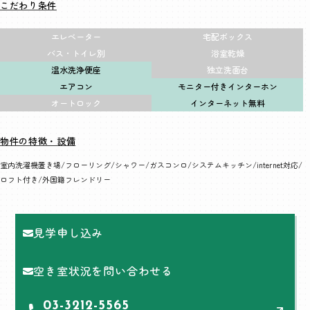
こだわり条件
エレベーター
宅配ボックス
バス・トイレ別
浴室乾燥
温水洗浄便座
独立洗面台
エアコン
モニター付きインターホン
オートロック
インターネット無料
物件の特徴・設備
室内洗濯機置き場
フローリング
シャワー
ガスコンロ
システムキッチン
internet対応
ロフト付き
外国籍フレンドリー
見学申し込み
空き室状況を問い合わせる
03-3212-5565