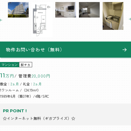
物件お問い合わせ（無料）
駅チカ
マンション
11
万円
/ 管理費
20,000円
敷金：
2ヵ月
/ 礼金：
2ヵ月
1ワンルーム
/（24.19m²）
1989年6月（築37年）/4階/SRC
PR POINT !
☆インターネット無料（ギガプライズ）☆