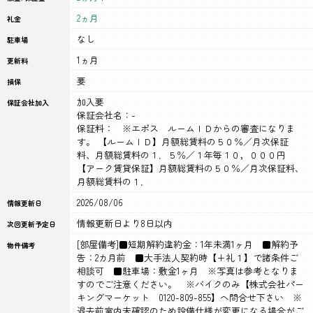
2ヵ月
礼金
なし
駐車場
1ヵ月
更新料
要
損保
加入要
保証会社加入
保証会社名：-
保証料： ※エポス ルームＩＤからの審査になりま
す。 【ルームＩＤ】月額総賃料の５０％／月次保証
料、月額総賃料の１．５％／１年毎１０，０００円
【アーク賃貸保証】月額総賃料の５０％／月次保証料、
月額総賃料の１．
2026/08/06
情報更新日
情報更新日より8日以内
次回更新予定日
[部屋備考]■短期解約違約金：1年未満1ヶ月 ■解約予
物件備考
告：2カ月前 ■大手法人契約時【+礼１】で諸条件ご
相談可 ■駐車場：敷金1ヶ月 ※写真は参考となりま
すのでご注意ください。 ※バイクのみ【株式会社パー
キングマーケット 0120-809-855】へ問合せ下さい ※
退去前室内未確認のため設備仕様が変更になる場合がご