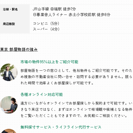
JR山手線 田端駅 徒歩7分
沿線・駅名
日暮里舎人ライナー 赤土小学校前駅 徒歩8分
コンビニ（5分）
周辺施設
スーパー（4分）
東京 部屋物語の強み
市場の物件95％以上を
ご紹介可能
部屋物語を一つの窓口として、
他社物件もご紹介可能です。そのた
め複数の不動産会社に問い合せ・訪問する必要がありません。限ら
れた時間で効率よくお部屋探しが可能です。
各種オンライン
対応可能
遠方にいながらオンラインでお部屋探しから契約まで可能です。い
きなり来店ではなく、まずはオンラインで相場観や候補となる物件
をご覧いただくこともできますので、お気軽にご相談ください。
無料採寸サービス・
ライフライン代行
サービス