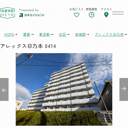
お気に入り
閲覧履歴
アクセス
東京 部屋物語
HOME
賃貸
東京都
北区
田端駅
アレックス日乃本
アレックス日乃本 0414