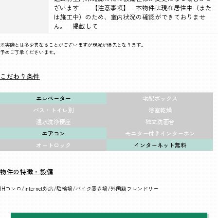
ざいます 【注意事項】 本物件は現在居住中（また
は施工中）のため、室内状況の確認ができておりませ
ん。 掲載して
※実際とは多少異なることがございますが現況が優先となります。
予めご了承くださいませ。
こだわり条件
エレベーター
宅配ボックス
バス・トイレ別
浴室乾燥
温水洗浄便座
独立洗面台
エアコン
モニター付きインターホン
オートロック
インターネット無料
物件の特徴・設備
IHコンロ
internet対応
駐輪場
バイク置き場
外国籍フレンドリー