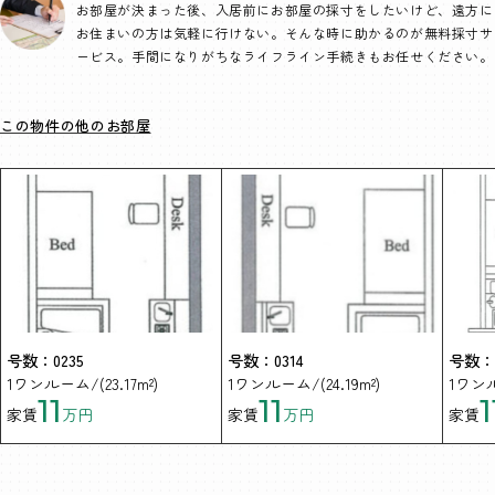
お部屋が決まった後、入居前にお部屋の採寸をしたいけど、遠方に
お住まいの方は気軽に行けない。そんな時に助かるのが無料採寸サ
ービス。手間になりがちなライフライン手続きもお任せください。
この物件の他のお部屋
号数：0235
号数：0314
号数：0
1ワンルーム/(23.17m²)
1ワンルーム/(24.19m²)
1ワンル
11
11
1
家賃
万円
家賃
万円
家賃