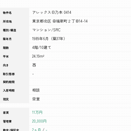
アレックス日乃本 0414
物件名
東京都北区 田端新町２丁目14-14
所在地
マンション/SRC
種別/構造
1989年6月（築37年）
築年月
4階/10建て
階数
24.19m²
平米
西
向き
-
取引態様
契約期間
相談
入居時期
空室
現況
11万円
家賃
20,000円
管理費
2ヵ月
/
-
敷金/保証金