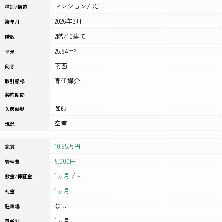
マンション/RC
種別/構造
2026年3月
築年月
2階/10建て
階数
25.84m²
平米
南西
向き
専任媒介
取引態様
契約期間
即時
入居時期
空室
現況
10.95万円
家賃
5,000円
管理費
1ヵ月
/
-
敷金/保証金
1ヵ月
礼金
なし
駐車場
1ヵ月
更新料