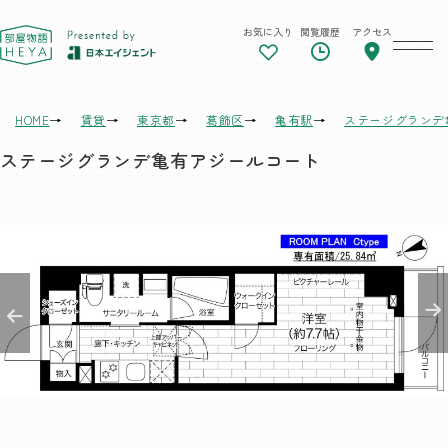
お気に入り
閲覧履歴
アクセス
東京 部屋物語
HOME
賃貸
東京都
葛飾区
亀有駅
ステージグランデ
ステージグランデ亀有アジールコート