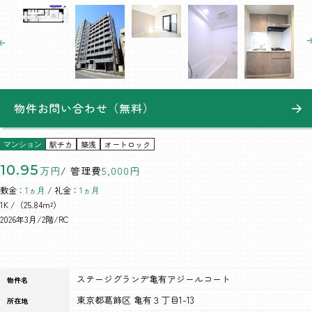
物件お問い合わせ（無料）
駅チカ
築浅
オートロック
マンション
10.95
万円
/ 管理費
5,000円
敷金：
1ヵ月
/ 礼金：
1ヵ月
1K
/（25.84m²）
2026年3月/2階/RC
ステージグランデ亀有アジールコート
物件名
東京都葛飾区 亀有３丁目1-13
所在地