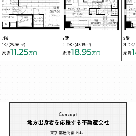
7階
9階
2階
1K/(25.96m²)
2LDK/(45.19m²)
2LDK/(
11.25
18.95
1
家賃
万円
家賃
万円
家賃
Concept
地方出身者を応援する不動産会社
東京 部屋物語では、