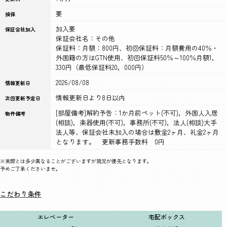
要
損保
加入要
保証会社加入
保証会社名：その他
保証料：月額：800円、初回保証料：月額費用の40％・
外国籍の方はGTN使用、初回保証料50％～100％月額1，
330円（最低保証料20，000円）
2026/08/08
情報更新日
情報更新日より8日以内
次回更新予定日
[部屋備考]解約予告：1か月前ペット(不可)，外国人入居
物件備考
(相談)，楽器使用(不可)，事務所(不可)，法人(相談)大手
法人等、保証会社未加入の場合は敷金2ヶ月、礼金2ヶ月
となります。 更新事務手数料 0円
※実際とは多少異なることがございますが現況が優先となります。
予めご了承くださいませ。
こだわり条件
エレベーター
宅配ボックス