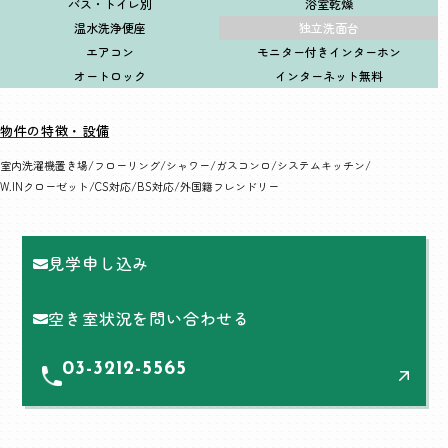
バス・トイレ別
浴室乾燥
温水洗浄便座
独立洗面台
エアコン
モニター付きインターホン
オートロック
インターネット無料
物件の特徴・設備
室内洗濯機置き場
フローリング
シャワー
ガスコンロ
システムキッチン
W.INクローゼット
CS対応
BS対応
外国籍フレンドリー
見学申し込み
空き室状況を問い合わせる
03-3212-5565