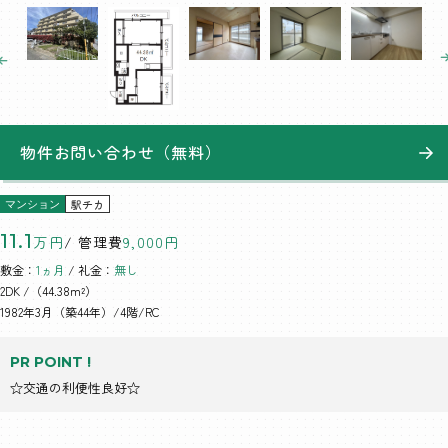
物件お問い合わせ（無料）
駅チカ
マンション
11.1
万円
/ 管理費
9,000円
敷金：
1ヵ月
/ 礼金：
無し
2DK
/（44.38m²）
1982年3月（築44年）/4階/RC
PR POINT !
☆交通の利便性良好☆