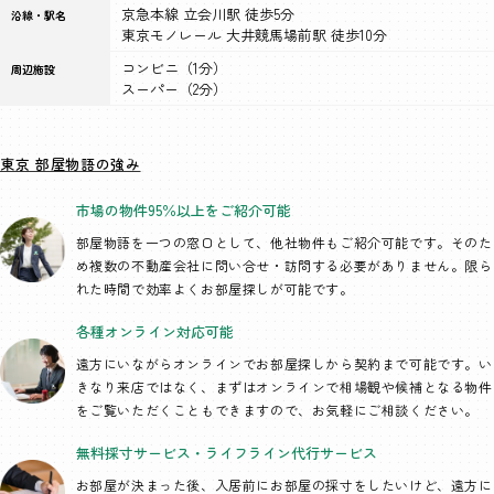
京急本線 立会川駅 徒歩5分
沿線・駅名
東京モノレール 大井競馬場前駅 徒歩10分
コンビニ（1分）
周辺施設
スーパー（2分）
東京 部屋物語の強み
市場の物件95％以上を
ご紹介可能
部屋物語を一つの窓口として、
他社物件もご紹介可能です。そのた
め複数の不動産会社に問い合せ・訪問する必要がありません。限ら
れた時間で効率よくお部屋探しが可能です。
各種オンライン
対応可能
遠方にいながらオンラインでお部屋探しから契約まで可能です。い
きなり来店ではなく、まずはオンラインで相場観や候補となる物件
をご覧いただくこともできますので、お気軽にご相談ください。
無料採寸サービス・
ライフライン代行
サービス
お部屋が決まった後、入居前にお部屋の採寸をしたいけど、遠方に