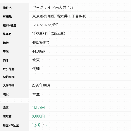
パークサイド南大井 407
物件名
東京都品川区 南大井１丁目8-18
所在地
マンション/RC
種別/構造
1982年3月（築44年）
築年月
4階/6建て
階数
44.38m²
平米
北東
向き
代理
取引態様
契約期間
2026年08月
入居時期
空室
現況
11.1万円
家賃
9,000円
管理費
1ヵ月
/
-
敷金/保証金