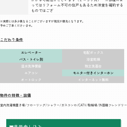
ってはリフォーム不可の住戸もあるため洋室を確約する
ものではござ
※実際とは多少異なることがございますが現況が優先となります。
予めご了承くださいませ。
こだわり条件
エレベーター
宅配ボックス
バス・トイレ別
浴室乾燥
温水洗浄便座
独立洗面台
エアコン
モニター付きインターホン
オートロック
インターネット無料
物件の特徴・設備
室内洗濯機置き場
フローリング
シャワー
ガスコンロ
CATV
駐輪場
外国籍フレンドリー
見学申し込み