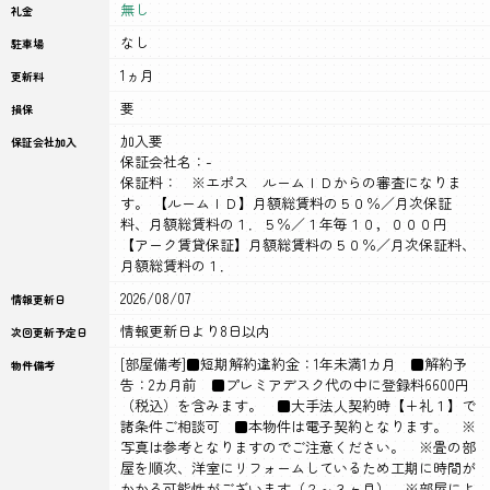
無し
礼金
なし
駐車場
1ヵ月
更新料
要
損保
加入要
保証会社加入
保証会社名：-
保証料： ※エポス ルームＩＤからの審査になりま
す。 【ルームＩＤ】月額総賃料の５０％／月次保証
料、月額総賃料の１．５％／１年毎１０，０００円
【アーク賃貸保証】月額総賃料の５０％／月次保証料、
月額総賃料の１．
2026/08/07
情報更新日
情報更新日より8日以内
次回更新予定日
[部屋備考]■短期解約違約金：1年未満1カ月 ■解約予
物件備考
告：2カ月前 ■プレミアデスク代の中に登録料6600円
（税込）を含みます。 ■大手法人契約時【+礼１】で
諸条件ご相談可 ■本物件は電子契約となります。 ※
写真は参考となりますのでご注意ください。 ※畳の部
屋を順次、洋室にリフォームしているため工期に時間が
かかる可能性がございます（２～３ヶ月） ※部屋によ