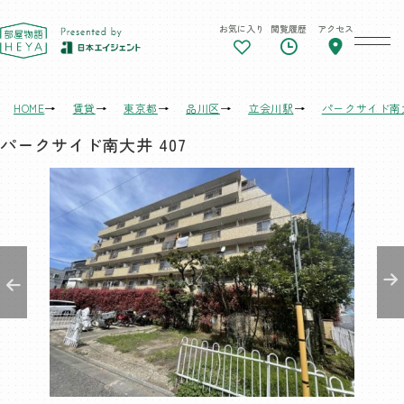
お気に入り
閲覧履歴
アクセス
東京 部屋物語
HOME
賃貸
東京都
品川区
立会川駅
パークサイド南
パークサイド南大井 407