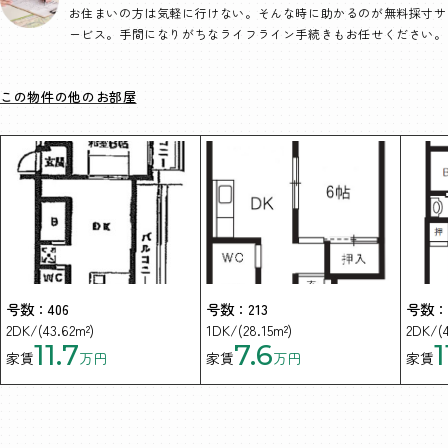
お住まいの方は気軽に行けない。そんな時に助かるのが無料採寸サ
ービス。手間になりがちなライフライン手続きもお任せください。
この物件の他のお部屋
号数：406
号数：213
号数：3
2DK/(43.62m²)
1DK/(28.15m²)
2DK/(4
11.7
7.6
1
家賃
万円
家賃
万円
家賃