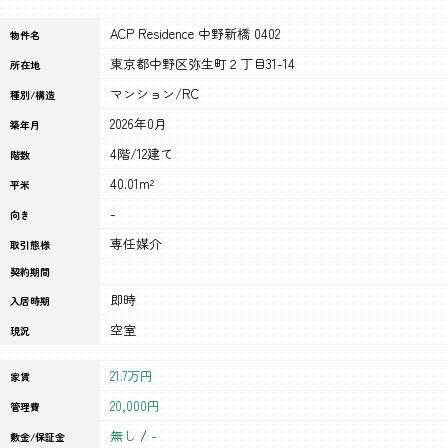
ACP Residence 中野新橋 0402
物件名
東京都中野区弥生町２丁目31-14
所在地
マンション/RC
種別/構造
2026年0月
築年月
4階/12建て
階数
40.01m²
平米
-
向き
専任媒介
取引態様
契約期間
即時
入居時期
空室
現況
21.7万円
家賃
20,000円
管理費
無し
/
-
敷金/保証金