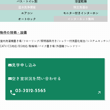
バス・トイレ別
浴室乾燥
温水洗浄便座
独立洗面台
エアコン
モニター付きインターホン
オートロック
インターネット無料
物件の特徴・設備
室内洗濯機置き場
フローリング
照明器具付き
シャワー付洗面化粧台
システムキッチン
CATV
CS対応
BS対応
駐輪場
バイク置き場
外国籍フレンドリー
見学申し込み
空き室状況を問い合わせる
03-3212-5565