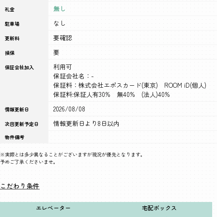
無し
礼金
なし
駐車場
要確認
更新料
要
損保
利用可
保証会社加入
保証会社名：-
保証料：株式会社エポスカード(東京) ROOM iD(個人)
保証料:保証人有30% 無40% (法人)40%
2026/08/08
情報更新日
情報更新日より8日以内
次回更新予定日
物件備考
※実際とは多少異なることがございますが現況が優先となります。
予めご了承くださいませ。
こだわり条件
エレベーター
宅配ボックス