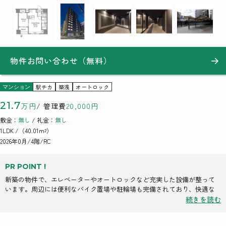
物件お問い合わせ（無料）
駅チカ
築浅
オートロック
マンション
21.7
万円
/ 管理費
20,000円
敷金：
無し
/ 礼金：
無し
1LDK
/（40.01m²）
2026年0月/4階/RC
PR POINT !
新築の物件で、エレベーターやオートロックなど充実した設備が整って
います。周辺には便利なバイク置場や駐輪場も完備されており、快適な
生活が送れます。
続きを読む