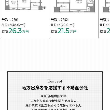
号数：0201
号数：0202
号数：0
2LDK/(48.62m²)
1LDK/(40.01m²)
1LDK/(
26.3
21.5
2
家賃
万円
家賃
万円
家賃
Concept
地方出身者を応援する不動産会社
東京 部屋物語では、
これから東京で新生活を始める人、
既に東京で生活を始めて頑張っている人、
全ての地方出身者を応援します。