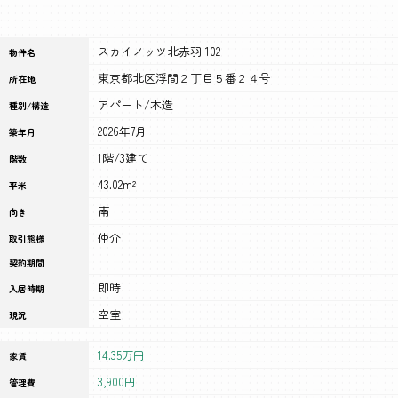
スカイノッツ北赤羽 102
物件名
東京都北区浮間２丁目５番２４号
所在地
アパート/木造
種別/構造
2026年7月
築年月
1階/3建て
階数
43.02m²
平米
南
向き
仲介
取引態様
契約期間
即時
入居時期
空室
現況
14.35万円
家賃
3,900円
管理費