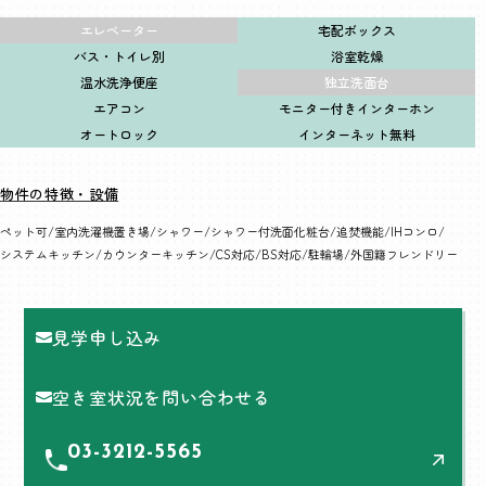
エレベーター
宅配ボックス
バス・トイレ別
浴室乾燥
温水洗浄便座
独立洗面台
エアコン
モニター付きインターホン
オートロック
インターネット無料
物件の特徴・設備
ペット可
室内洗濯機置き場
シャワー
シャワー付洗面化粧台
追焚機能
IHコンロ
システムキッチン
カウンターキッチン
CS対応
BS対応
駐輪場
外国籍フレンドリー
見学申し込み
空き室状況を問い合わせる
03-3212-5565