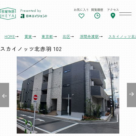
お気に入り
閲覧履歴
アクセス
東京 部屋物語
HOME
賃貸
東京都
北区
浮間舟渡駅
スカイノッツ北
スカイノッツ北赤羽 102