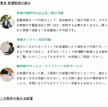
東京 部屋物語の強み
市場の物件95％以上を
ご紹介可能
部屋物語を一つの窓口として、
他社物件もご紹介可能です。そのた
め複数の不動産会社に問い合せ・訪問する必要がありません。限ら
れた時間で効率よくお部屋探しが可能です。
各種オンライン
対応可能
遠方にいながらオンラインでお部屋探しから契約まで可能です。い
きなり来店ではなく、まずはオンラインで相場観や候補となる物件
をご覧いただくこともできますので、お気軽にご相談ください。
無料採寸サービス・
ライフライン代行
サービス
お部屋が決まった後、入居前にお部屋の採寸をしたいけど、遠方に
お住まいの方は気軽に行けない。そんな時に助かるのが無料採寸サ
ービス。手間になりがちなライフライン手続きもお任せください。
この物件の他のお部屋