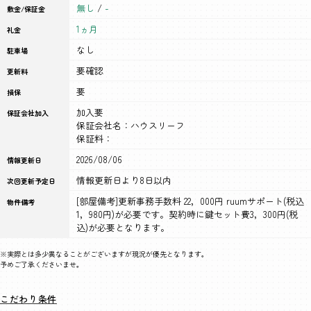
無し
/
-
敷金/保証金
1ヵ月
礼金
なし
駐車場
要確認
更新料
要
損保
加入要
保証会社加入
保証会社名：ハウスリーフ
保証料：
2026/08/06
情報更新日
情報更新日より8日以内
次回更新予定日
[部屋備考]更新事務手数料 22，000円 ruumサポート(税込
物件備考
1，980円)が必要です。契約時に鍵セット費3，300円(税
込)が必要となります。
※実際とは多少異なることがございますが現況が優先となります。
予めご了承くださいませ。
こだわり条件