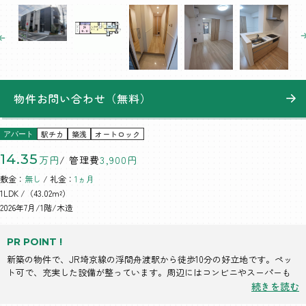
物件お問い合わせ（無料）
駅チカ
築浅
オートロック
アパート
14.35
万円
/ 管理費
3,900円
敷金：
無し
/ 礼金：
1ヵ月
1LDK
/（43.02m²）
2026年7月/1階/木造
PR POINT !
新築の物件で、JR埼京線の浮間舟渡駅から徒歩10分の好立地です。ペッ
ト可で、充実した設備が整っています。周辺にはコンビニやスーパーも
あり、便利な生活環境が整っています。
続きを読む