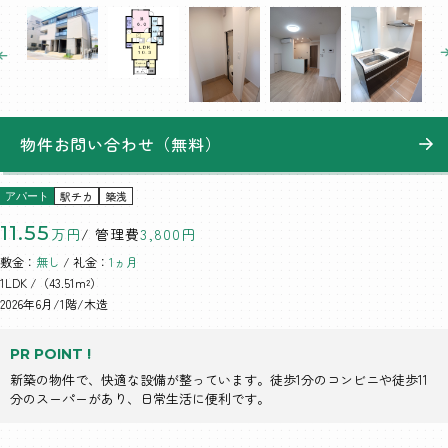
物件お問い合わせ（無料）
駅チカ
築浅
アパート
11.55
万円
/ 管理費
3,800円
敷金：
無し
/ 礼金：
1ヵ月
1LDK
/（43.51m²）
2026年6月/1階/木造
PR POINT !
新築の物件で、快適な設備が整っています。徒歩1分のコンビニや徒歩11
分のスーパーがあり、日常生活に便利です。