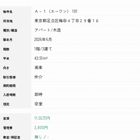
Ａ－１（エーワン） 101
物件名
東京都足立区梅田４丁目２９番１６
所在地
アパート/木造
種別/構造
2026年6月
築年月
1階/3建て
階数
43.51m²
平米
南東
向き
仲介
取引態様
契約期間
即時
入居時期
空室
現況
11.55万円
家賃
3,800円
管理費
無し
/
-
敷金/保証金