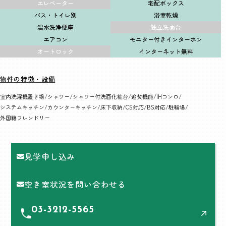
エレベーター
宅配ボックス
バス・トイレ別
浴室乾燥
温水洗浄便座
独立洗面台
エアコン
モニター付きインターホン
オートロック
インターネット無料
物件の特徴・設備
室内洗濯機置き場
シャワー
シャワー付洗面化粧台
追焚機能
IHコンロ
システムキッチン
カウンターキッチン
床下収納
CS対応
BS対応
駐輪場
外国籍フレンドリー
見学申し込み
空き室状況を問い合わせる
03-3212-5565