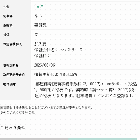
1ヵ月
礼金
なし
駐車場
要確認
更新料
要
損保
加入要
保証会社加入
保証会社名：ハウスリーフ
保証料：
2026/08/06
情報更新日
情報更新日より8日以内
次回更新予定日
[部屋備考]更新事務手数料 22，000円 ruumサポート(税込
物件備考
1，980円)が必要です。契約時に鍵セット費3，300円(税
込)が必要となります。駐車場貸主インボイス登録なし
※実際とは多少異なることがございますが現況が優先となります。
予めご了承くださいませ。
こだわり条件