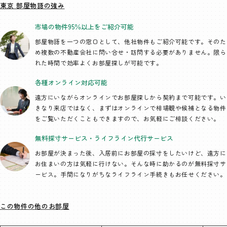
東京 部屋物語の強み
市場の物件95％以上を
ご紹介可能
部屋物語を一つの窓口として、
他社物件もご紹介可能です。そのた
め複数の不動産会社に問い合せ・訪問する必要がありません。限ら
れた時間で効率よくお部屋探しが可能です。
各種オンライン
対応可能
遠方にいながらオンラインでお部屋探しから契約まで可能です。い
きなり来店ではなく、まずはオンラインで相場観や候補となる物件
をご覧いただくこともできますので、お気軽にご相談ください。
無料採寸サービス・
ライフライン代行
サービス
お部屋が決まった後、入居前にお部屋の採寸をしたいけど、遠方に
お住まいの方は気軽に行けない。そんな時に助かるのが無料採寸サ
ービス。手間になりがちなライフライン手続きもお任せください。
この物件の他のお部屋