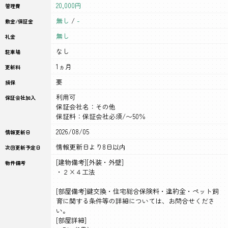
20,000円
管理費
無し
/
-
敷金/保証金
無し
礼金
なし
駐車場
1ヵ月
更新料
要
損保
利用可
保証会社加入
保証会社名：その他
保証料：保証会社必須/〜50％
2026/08/05
情報更新日
情報更新日より8日以内
次回更新予定日
[建物備考][外装・外壁]
物件備考
・２×４工法
[部屋備考]鍵交換・住宅総合保険料・違約金・ペット飼
育に関する条件等の詳細については、お問合せくださ
い。
[部屋詳細]