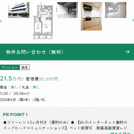
物件お問い合わせ（無料）
築浅
マンション
21.5
万円
/ 管理費
20,000円
敷金：
無し
/ 礼金：
無し
1LDK
/（40.58m²）
2025年8月（築1年）/2階/RC
PR POINT !
★フリーレント2ヶ月付き（賃料のみ）★ 【Wi-Fiインターネット無料※
イーブロードコミュニケーションズ】ペット飼育可 新築高級賃貸レジ
デンス
続きを読む