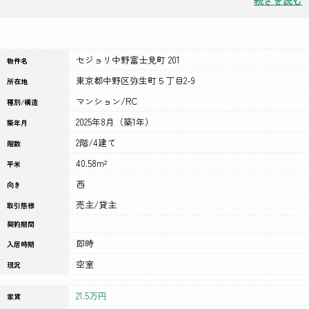
セジョリ中野富士見町 201
物件名
東京都中野区弥生町５丁目2-9
所在地
マンション/RC
種別/構造
2025年8月（築1年）
築年月
2階/4建て
階数
40.58m²
平米
西
向き
売主/貸主
取引態様
契約期間
即時
入居時期
空室
現況
21.5万円
家賃