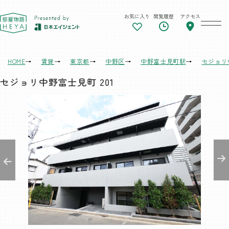
お気に入り
閲覧履歴
アクセス
東京 部屋物語
HOME
賃貸
東京都
中野区
中野富士見町駅
セジョリ
セジョリ中野富士見町 201