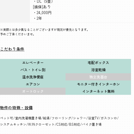
・DL（9畳）
[損保]あり
・24,000円
・2年
※実際とは多少異なることがございますが現況が優先となります。
予めご了承くださいませ。
こだわり条件
エレベーター
宅配ボックス
バス・トイレ別
浴室乾燥
温水洗浄便座
独立洗面台
エアコン
モニター付きインターホン
オートロック
インターネット無料
物件の特徴・設備
ペット可
室内洗濯機置き場
給湯
フローリング
シャワー
浴室TV
ガスコンロ
システムキッチン
W.INクローゼット
CS対応
BS対応
バイク置き場