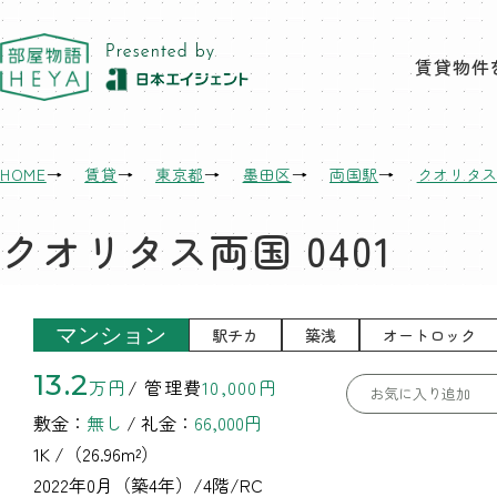
東京 部屋物語
賃貸物件
HOME
賃貸
東京都
墨田区
両国駅
クオリタ
クオリタス両国 0401
マンション
駅チカ
築浅
オートロック
13.2
万円
/ 管理費
10,000円
お気に入り追加
敷金：
無し
/ 礼金：
66,000円
1K
/（26.96m²）
2022年0月（築4年）/4階/RC