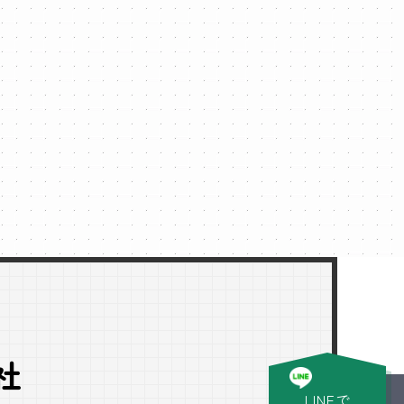
社
LINEで