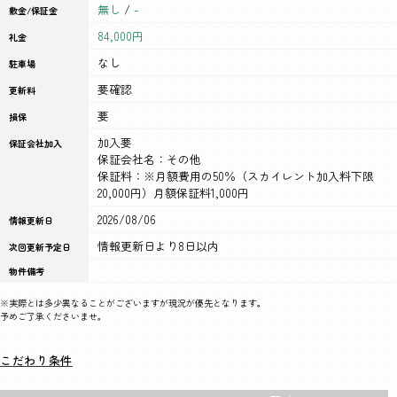
無し
/
-
敷金/保証金
84,000円
礼金
なし
駐車場
要確認
更新料
要
損保
加入要
保証会社加入
保証会社名：その他
保証料：※月額費用の50％（スカイレント加入料下限
20,000円）月額保証料1,000円
2026/08/06
情報更新日
情報更新日より8日以内
次回更新予定日
物件備考
※実際とは多少異なることがございますが現況が優先となります。
予めご了承くださいませ。
こだわり条件