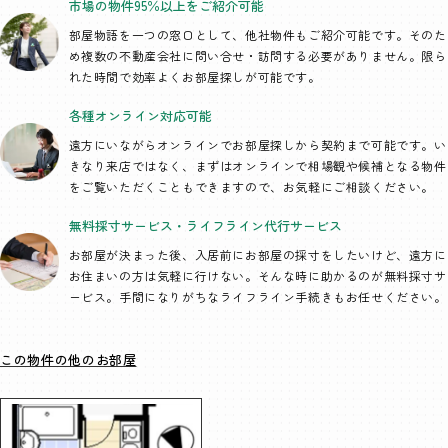
市場の物件95％以上を
ご紹介可能
部屋物語を一つの窓口として、
他社物件もご紹介可能です。そのた
め複数の不動産会社に問い合せ・訪問する必要がありません。限ら
れた時間で効率よくお部屋探しが可能です。
各種オンライン
対応可能
遠方にいながらオンラインでお部屋探しから契約まで可能です。い
きなり来店ではなく、まずはオンラインで相場観や候補となる物件
をご覧いただくこともできますので、お気軽にご相談ください。
無料採寸サービス・
ライフライン代行
サービス
お部屋が決まった後、入居前にお部屋の採寸をしたいけど、遠方に
お住まいの方は気軽に行けない。そんな時に助かるのが無料採寸サ
ービス。手間になりがちなライフライン手続きもお任せください。
この物件の他のお部屋