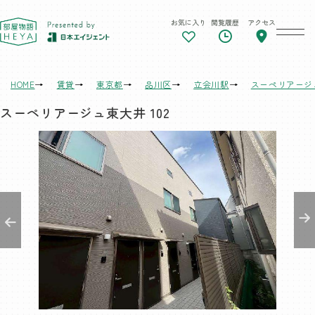
お気に入り
閲覧履歴
アクセス
東京 部屋物語
HOME
賃貸
東京都
品川区
立会川駅
スーペリアージ
スーペリアージュ東大井 102