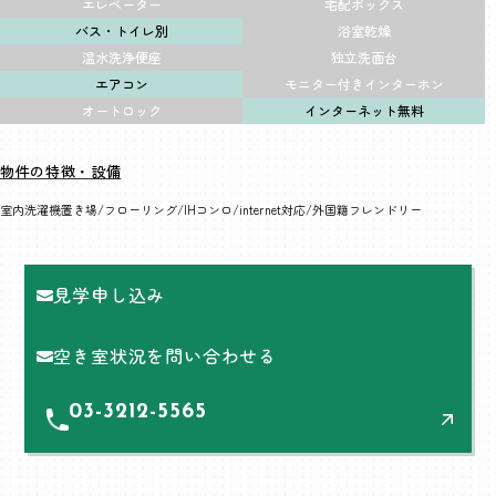
エレベーター
宅配ボックス
バス・トイレ別
浴室乾燥
温水洗浄便座
独立洗面台
エアコン
モニター付きインターホン
オートロック
インターネット無料
物件の特徴・設備
室内洗濯機置き場
フローリング
IHコンロ
internet対応
外国籍フレンドリー
見学申し込み
空き室状況を問い合わせる
03-3212-5565