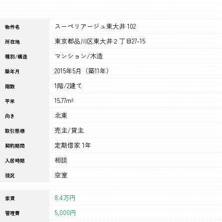
スーペリアージュ東大井 102
物件名
東京都品川区東大井２丁目27-15
所在地
マンション/木造
種別/構造
2015年5月（築11年）
築年月
1階/2建て
階数
15.77m²
平米
北東
向き
売主/貸主
取引態様
定期借家 1年
契約期間
相談
入居時期
空室
現況
8.4万円
家賃
5,000円
管理費