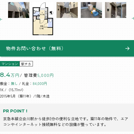
物件お問い合わせ（無料）
駅チカ
マンション
8.4
万円
/ 管理費
5,000円
敷金：
無し
/ 礼金：
84,000円
1K
/（15.77m²）
2015年5月（築11年）/1階/木造
PR POINT !
京急本線立会川駅から徒歩3分の便利な立地です。築11年の物件で、エア
コンやインターネット接続無料などの設備が整っています。