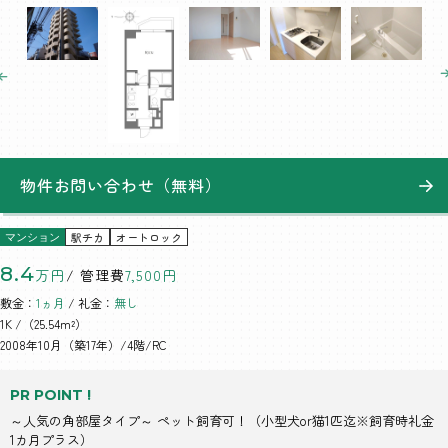
物件お問い合わせ（無料）
駅チカ
オートロック
マンション
8.4
万円
/ 管理費
7,500円
敷金：
1ヵ月
/ 礼金：
無し
1K
/（25.54m²）
2008年10月（築17年）/4階/RC
PR POINT !
～人気の角部屋タイプ～ ペット飼育可！（小型犬or猫1匹迄※飼育時礼金
1カ月プラス）