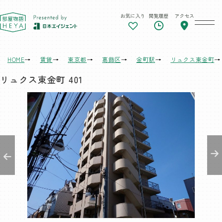
お気に入り
閲覧履歴
アクセス
東京 部屋物語
HOME
賃貸
東京都
葛飾区
金町駅
リュクス東金町
リュクス東金町 401