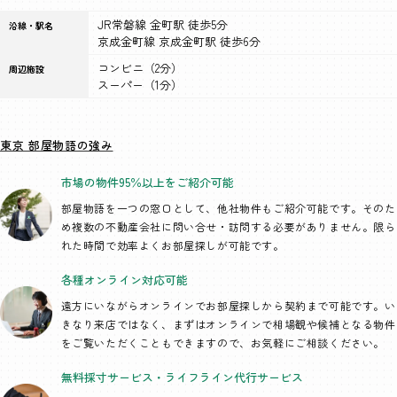
JR常磐線 金町駅 徒歩5分
沿線・駅名
京成金町線 京成金町駅 徒歩6分
コンビニ（2分）
周辺施設
スーパー（1分）
東京 部屋物語の強み
市場の物件95％以上を
ご紹介可能
部屋物語を一つの窓口として、
他社物件もご紹介可能です。そのた
め複数の不動産会社に問い合せ・訪問する必要がありません。限ら
れた時間で効率よくお部屋探しが可能です。
各種オンライン
対応可能
遠方にいながらオンラインでお部屋探しから契約まで可能です。い
きなり来店ではなく、まずはオンラインで相場観や候補となる物件
をご覧いただくこともできますので、お気軽にご相談ください。
無料採寸サービス・
ライフライン代行
サービス