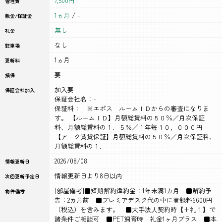
7,500円
管理費
1ヵ月
/
-
敷金/保証金
無し
礼金
なし
駐車場
1ヵ月
更新料
要
損保
加入要
保証会社加入
保証会社名：-
保証料： ※エポス ルームＩＤからの審査になりま
す。 【ルームＩＤ】月額総賃料の５０％／月次保証
料、月額総賃料の１．５％／１年毎１０，０００円
【アーク賃貸保証】月額総賃料の５０％／月次保証料、
月額総賃料の１．
2026/08/08
情報更新日
情報更新日より8日以内
次回更新予定日
[部屋備考]■短期解約違約金：1年未満1カ月 ■解約予
物件備考
告：2カ月前 ■プレミアデスク代の中に登録料6600円
（税込）を含みます。 ■大手法人契約時【+礼１】で
諸条件ご相談可 ■PET飼育時 礼金1ヶ月プラス ■本