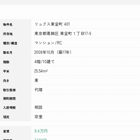
リュクス東金町 401
物件名
東京都葛飾区 東金町１丁目17-9
所在地
マンション/RC
種別/構造
2008年10月（築17年）
築年月
4階/10建て
階数
25.54m²
平米
東
向き
代理
取引態様
契約期間
相談
入居時期
空室
現況
8.4万円
家賃