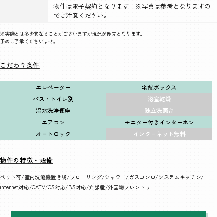
物件は電子契約となります ※写真は参考となりますの
でご注意ください。
※実際とは多少異なることがございますが現況が優先となります。
予めご了承くださいませ。
こだわり条件
エレベーター
宅配ボックス
バス・トイレ別
浴室乾燥
温水洗浄便座
独立洗面台
エアコン
モニター付きインターホン
オートロック
インターネット無料
物件の特徴・設備
ペット可
室内洗濯機置き場
フローリング
シャワー
ガスコンロ
システムキッチン
internet対応
CATV
CS対応
BS対応
角部屋
外国籍フレンドリー