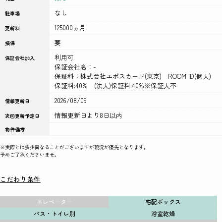
なし
駐車場
125000ヵ月
更新料
要
損保
利用可
保証会社加入
保証会社名：-
保証料：株式会社エポスカード(東京) ROOM iD(個人)
保証料:40% (法人)保証料:40%※保証人不
2026/08/09
情報更新日
情報更新日より8日以内
次回更新予定日
物件備考
※実際とは多少異なることがございますが現況が優先となります。
予めご了承くださいませ。
こだわり条件
エレベーター
宅配ボックス
バス・トイレ別
浴室乾燥