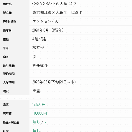
CASA GRAZIE西大島 0402
物件名
東京都江東区大島１丁目39-11
所在地
マンション/RC
種別/構造
2024年0月（築2年）
築年月
4階/5建て
階数
26.77m²
平米
南
向き
専任媒介
取引態様
契約期間
2026年08月下旬(21日～末)
入居時期
空室
現況
12.5万円
家賃
10,000円
管理費
無し
/
-
敷金/保証金
無し
礼金