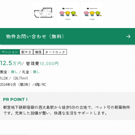
物件お問い合わせ（無料）
駅チカ
築浅
オートロック
マンション
12.5
万円
/ 管理費
10,000円
敷金：
無し
/ 礼金：
無し
1LDK
/（26.77m²）
2024年0月（築2年）/4階/RC
PR POINT !
都営地下鉄新宿線の西大島駅から徒歩5分の立地で、ペット可の新築物件
です。充実した設備が整い、快適な生活をサポートします。