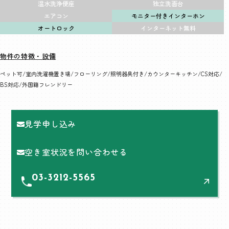
温水洗浄便座
独立洗面台
エアコン
モニター付きインターホン
オートロック
インターネット無料
物件の特徴・設備
ペット可
室内洗濯機置き場
フローリング
照明器具付き
カウンターキッチン
CS対応
BS対応
外国籍フレンドリー
見学申し込み
空き室状況を問い合わせる
03-3212-5565