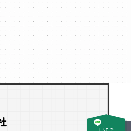
社
LINEで