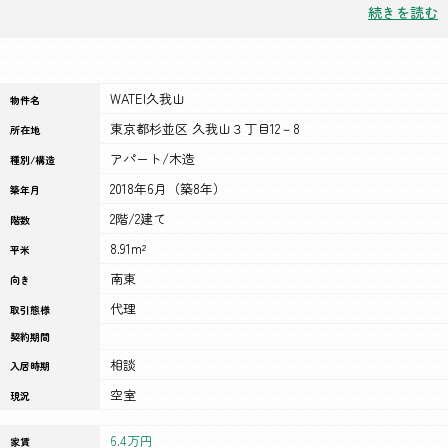
が整っています。
続きを読む
WATEI久我山
物件名
東京都杉並区 久我山３丁目12－8
所在地
アパート/木造
種別/構造
2018年6月（築8年）
築年月
2階/2建て
階数
8.91m²
平米
南東
向き
代理
取引態様
契約期間
相談
入居時期
空室
現況
6.4万円
家賃