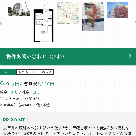
物件お問い合わせ（無料）
駅チカ
オートロック
アパート
6.4
万円
/ 管理費
5,000円
敷金：
無し
/ 礼金：
無し
1ワンルーム
/（8.91m²）
2018年6月（築8年）/2階/木造
PR POINT !
京王井の頭線の久我山駅から徒歩8分、三鷹台駅からも徒歩9分の便利な
立地です。築8年の物件で、エアコンやロフト、オートロックなどの設備