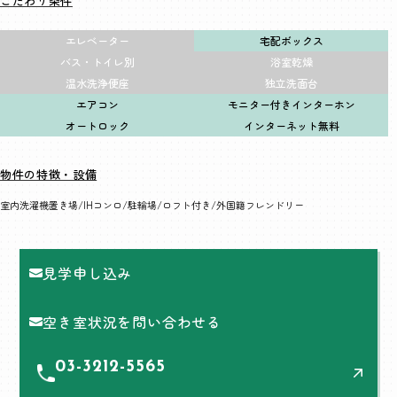
こだわり条件
エレベーター
宅配ボックス
バス・トイレ別
浴室乾燥
温水洗浄便座
独立洗面台
エアコン
モニター付きインターホン
オートロック
インターネット無料
物件の特徴・設備
室内洗濯機置き場
IHコンロ
駐輪場
ロフト付き
外国籍フレンドリー
見学申し込み
空き室状況を問い合わせる
03-3212-5565