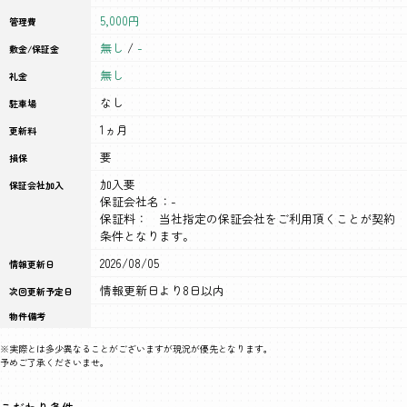
5,000円
管理費
無し
/
-
敷金/保証金
無し
礼金
なし
駐車場
1ヵ月
更新料
要
損保
加入要
保証会社加入
保証会社名：-
保証料： 当社指定の保証会社をご利用頂くことが契約
条件となります。
2026/08/05
情報更新日
情報更新日より8日以内
次回更新予定日
物件備考
※実際とは多少異なることがございますが現況が優先となります。
予めご了承くださいませ。