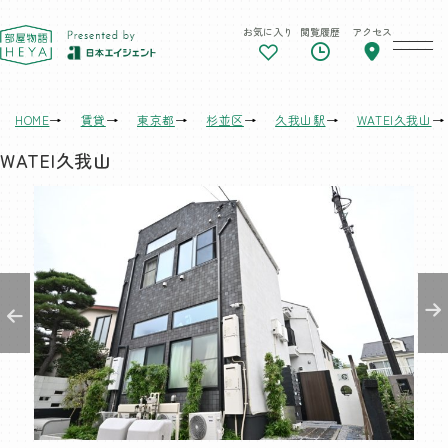
お気に入り
閲覧履歴
アクセス
東京 部屋物語
HOME
賃貸
東京都
杉並区
久我山駅
WATEI久我山
WATEI久我山