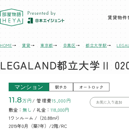
東京 部屋物語
賃貸物件
HOME
賃貸
東京都
目黒区
都立大学駅
LEG
LEGALAND都立大学Ⅱ 020
マンション
駅チカ
オートロック
11.8
万円
/ 管理費
15,000円
お気に入り追加
敷金：
無し
/ 礼金：
118,000円
1ワンルーム
/（20.88m²）
2019年0月（築7年）/2階/RC