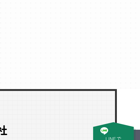
社
LINEで