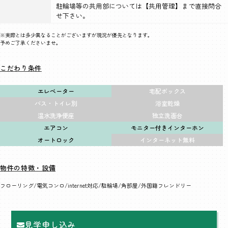
駐輪場等の共用部については【共用管理】まで直接問合
せ下さい。
※実際とは多少異なることがございますが現況が優先となります。
予めご了承くださいませ。
こだわり条件
エレベーター
宅配ボックス
バス・トイレ別
浴室乾燥
温水洗浄便座
独立洗面台
エアコン
モニター付きインターホン
オートロック
インターネット無料
物件の特徴・設備
フローリング
電気コンロ
internet対応
駐輪場
角部屋
外国籍フレンドリー
見学申し込み