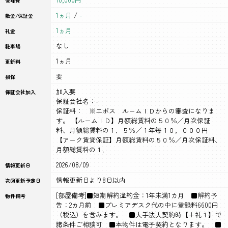
管理費
1ヵ月
/
-
敷金/保証金
1ヵ月
礼金
なし
駐車場
1ヵ月
更新料
要
損保
加入要
保証会社加入
保証会社名：-
保証料： ※エポス ルームＩＤからの審査になりま
す。 【ルームＩＤ】月額総賃料の５０％／月次保証
料、月額総賃料の１．５％／１年毎１０，０００円
【アーク賃貸保証】月額総賃料の５０％／月次保証料、
月額総賃料の１．
2026/08/09
情報更新日
情報更新日より8日以内
次回更新予定日
[部屋備考]■短期解約違約金：1年未満1カ月 ■解約予
物件備考
告：2カ月前 ■プレミアデスク代の中に登録料6600円
（税込）を含みます。 ■大手法人契約時【+礼１】で
諸条件ご相談可 ■本物件は電子契約となります。 ■