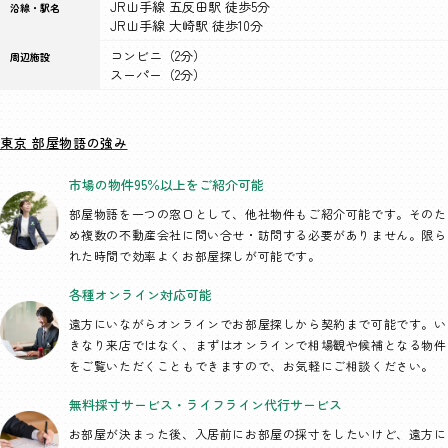
JR山手線 五反田駅 徒歩5分
沿線・駅名
JR山手線 大崎駅 徒歩10分
コンビニ（2分）
周辺施設
スーパー（2分）
東京 部屋物語の強み
市場の物件95％以上を
ご紹介可能
部屋物語を一つの窓口として、
他社物件もご紹介可能です。そのた
め複数の不動産会社に問い合せ・訪問する必要がありません。限ら
れた時間で効率よくお部屋探しが可能です。
各種オンライン
対応可能
遠方にいながらオンラインでお部屋探しから契約まで可能です。い
きなり来店ではなく、まずはオンラインで相場観や候補となる物件
をご覧いただくこともできますので、お気軽にご相談ください。
無料採寸サービス・
ライフライン代行
サービス
お部屋が決まった後、入居前にお部屋の採寸をしたいけど、遠方に