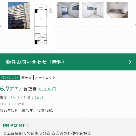
物件お問い合わせ（無料）
駅チカ
オートロック
マンション
6.7
万円
/ 管理費
10,000円
敷金：
1ヵ月
/ 礼金：
1ヵ月
1K
/（19.35m²）
1985年10月（築40年）/3階/SRC
PR POINT !
☆五反田駅まで徒歩５分☆ ☆交通の利便性良好☆