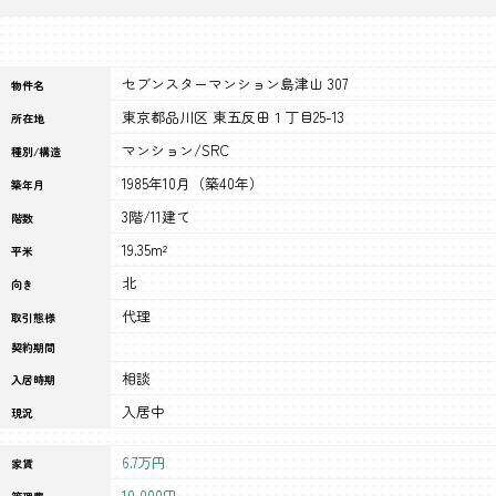
セブンスターマンション島津山 307
物件名
東京都品川区 東五反田１丁目25-13
所在地
マンション/SRC
種別/構造
1985年10月（築40年）
築年月
3階/11建て
階数
19.35m²
平米
北
向き
代理
取引態様
契約期間
相談
入居時期
入居中
現況
6.7万円
家賃
10,000円