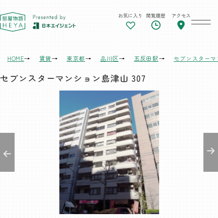
お気に入り
閲覧履歴
アクセス
東京 部屋物語
HOME
賃貸
東京都
品川区
五反田駅
セブンスターマ
セブンスターマンション島津山 307