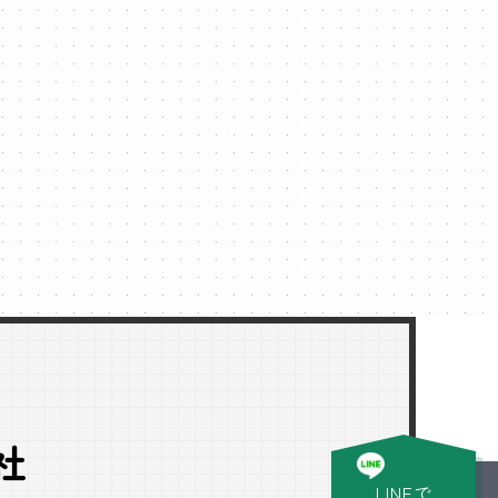
社
LINEで